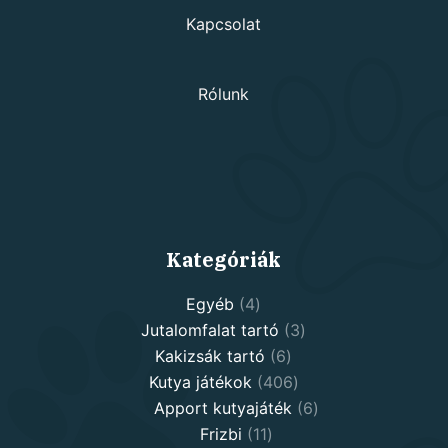
Kapcsolat
Rólunk
Kategóriák
4
Egyéb
4
products
3
Jutalomfalat tartó
3
6
products
Kakizsák tartó
6
products
406
Kutya játékok
406
products
6
Apport kutyajáték
6
11
products
Frizbi
11