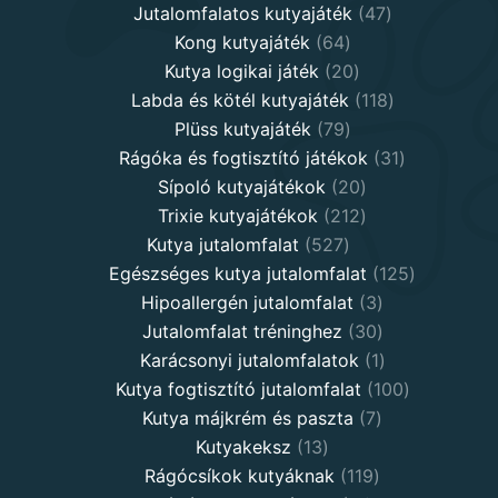
products
47
Jutalomfalatos kutyajáték
47
64
products
Kong kutyajáték
64
products
20
Kutya logikai játék
20
products
118
Labda és kötél kutyajáték
118
79
products
Plüss kutyajáték
79
products
31
Rágóka és fogtisztító játékok
31
20
products
Sípoló kutyajátékok
20
products
212
Trixie kutyajátékok
212
527
products
Kutya jutalomfalat
527
products
125
Egészséges kutya jutalomfalat
125
3
products
Hipoallergén jutalomfalat
3
30
products
Jutalomfalat tréninghez
30
products
1
Karácsonyi jutalomfalatok
1
product
100
Kutya fogtisztító jutalomfalat
100
7
products
Kutya májkrém és paszta
7
13
products
Kutyakeksz
13
products
119
Rágócsíkok kutyáknak
119