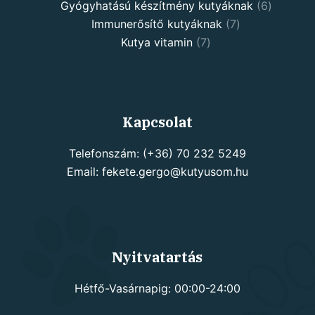
products
6
Gyógyhatású készítmény kutyáknak
6
7
products
Immunerősítő kutyáknak
7
7
products
Kutya vitamin
7
products
Kapcsolat
Telefonszám: (+36) 70 232 5249
Email: fekete.gergo@kutyusom.hu
Nyitvatartás
Hétfő-Vasárnapig: 00:00-24:00