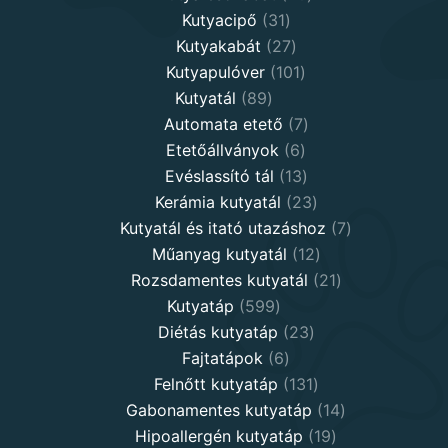
31
products
Kutyacipő
31
products
27
Kutyakabát
27
products
101
Kutyapulóver
101
89
products
Kutyatál
89
products
7
Automata etető
7
6
products
Etetőállványok
6
products
13
Evéslassító tál
13
products
23
Kerámia kutyatál
23
products
7
Kutyatál és itató utazáshoz
7
12
products
Műanyag kutyatál
12
products
21
Rozsdamentes kutyatál
21
599
products
Kutyatáp
599
products
23
Diétás kutyatáp
23
6
products
Fajtatápok
6
products
131
Felnőtt kutyatáp
131
products
14
Gabonamentes kutyatáp
14
19
products
Hipoallergén kutyatáp
19