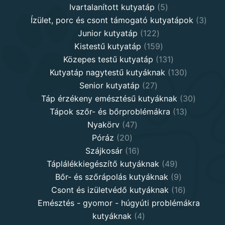
5
products
Ivartalanított kutyatáp
5
products
3
Ízület, porc és csont támogató kutyatápok
3
122
produ
Junior kutyatáp
122
products
159
Kistestű kutyatáp
159
products
131
Közepes testű kutyatáp
131
products
130
Kutyatáp nagytestű kutyáknak
130
27
products
Senior kutyatáp
27
products
30
Táp érzékeny emésztésű kutyáknak
30
13
product
Tápok szőr- és bőrproblémákra
13
47
products
Nyakörv
47
20
products
Póráz
20
products
16
Szájkosár
16
products
49
Táplálékkiegészítő kutyáknak
49
products
9
Bőr- és szőrápolás kutyáknak
9
products
16
Csont és izületvédő kutyáknak
16
products
Emésztés - gyomor - húgyúti problémákra
4
kutyáknak
4