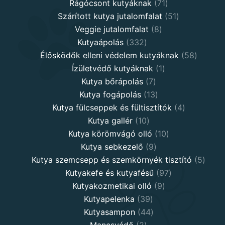
71
products
Rágócsont kutyáknak
71
products
51
Szárított kutya jutalomfalat
51
8
products
Veggie jutalomfalat
8
332
products
Kutyaápolás
332
products
58
Élősködők elleni védelem kutyáknak
58
1
product
Ízületvédő kutyáknak
1
7
product
Kutya bőrápolás
7
products
13
Kutya fogápolás
13
products
4
Kutya fülcseppek és fültisztítók
4
10
products
Kutya gallér
10
products
10
Kutya körömvágó olló
10
9
products
Kutya sebkezelő
9
products
5
Kutya szemcsepp és szemkörnyék tisztító
5
97
produ
Kutyakefe és kutyafésű
97
9
products
Kutyakozmetikai olló
9
39
products
Kutyapelenka
39
products
44
Kutyasampon
44
2
products
Mancsvédő
2