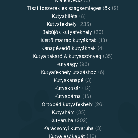
products
9
Tisztítószerek és szagsemlegesítők
9
8
products
Kutyabiléta
8
products
236
Kutyafekhely
236
products
20
Bebújós kutyafekhely
20
products
18
Hűsítő matrac kutyáknak
18
4
products
Kanapévédő kutyáknak
4
products
35
Kutya takaró & kutyaszőnyeg
35
96
products
Kutyaágy
96
products
6
Kutyafekhely utazáshoz
6
3
products
Kutyakanapé
3
12
products
Kutyakosár
12
products
16
Kutyapárna
16
products
26
Ortopéd kutyafekhely
26
35
products
Kutyahám
35
products
202
Kutyaruha
202
products
3
Karácsonyi kutyaruha
3
40
products
Kutya esőkabát
40