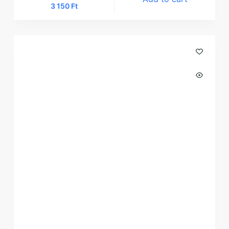
3 150
Ft