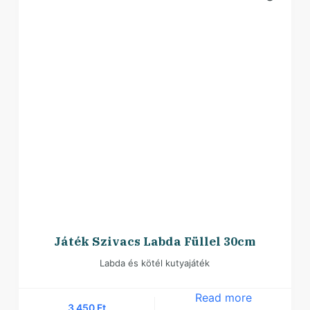
Játék Szivacs Labda Füllel 30cm
Labda és kötél kutyajáték
Read more
3 450
Ft