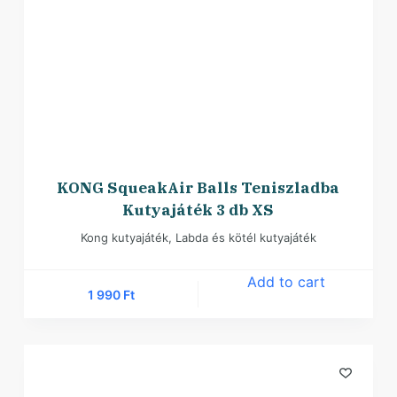
KONG SqueakAir Balls Teniszladba
Kutyajáték 3 db XS
Kong kutyajáték
,
Labda és kötél kutyajáték
Add to cart
1 990
Ft