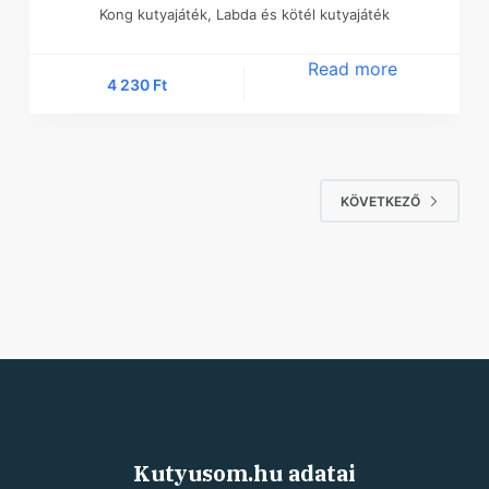
Kong kutyajáték
,
Labda és kötél kutyajáték
Read more
4 230
Ft
KÖVETKEZŐ
Kutyusom.hu adatai