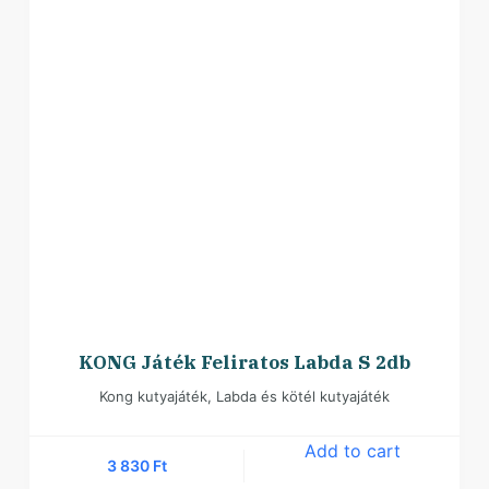
KONG Játék Feliratos Labda S 2db
Kong kutyajáték
,
Labda és kötél kutyajáték
Add to cart
3 830
Ft