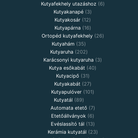
products
6
Kutyafekhely utazáshoz
6
3
products
Kutyakanapé
3
12
products
Kutyakosár
12
products
16
Kutyapárna
16
products
26
Ortopéd kutyafekhely
26
35
products
Kutyahám
35
products
202
Kutyaruha
202
products
3
Karácsonyi kutyaruha
3
40
products
Kutya esőkabát
40
31
products
Kutyacipő
31
products
27
Kutyakabát
27
products
101
Kutyapulóver
101
89
products
Kutyatál
89
products
7
Automata etető
7
6
products
Etetőállványok
6
products
13
Evéslassító tál
13
products
23
Kerámia kutyatál
23