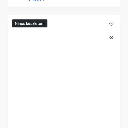
Nincs készleten!