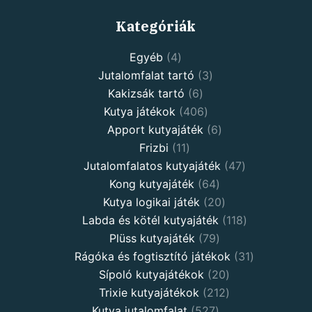
Kategóriák
4
Egyéb
4
products
3
Jutalomfalat tartó
3
6
products
Kakizsák tartó
6
products
406
Kutya játékok
406
products
6
Apport kutyajáték
6
11
products
Frizbi
11
products
47
Jutalomfalatos kutyajáték
47
64
products
Kong kutyajáték
64
products
20
Kutya logikai játék
20
products
118
Labda és kötél kutyajáték
118
79
products
Plüss kutyajáték
79
products
31
Rágóka és fogtisztító játékok
31
20
products
Sípoló kutyajátékok
20
products
212
Trixie kutyajátékok
212
527
products
Kutya jutalomfalat
527