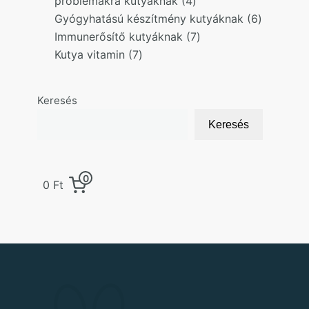
4
problémákra kutyáknak
4
products
6
Gyógyhatású készítmény kutyáknak
6
7
products
Immunerősítő kutyáknak
7
7
products
Kutya vitamin
7
products
Keresés
Keresés
0
0 Ft