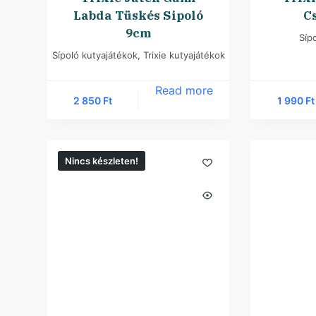
Labda Tüskés Sipoló
C
9cm
Síp
Sípoló kutyajátékok
,
Trixie kutyajátékok
Read more
2 850
Ft
1 990
Ft
Nincs készleten!