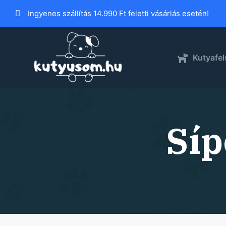
S
Ingyenes szállítás 14.990 Ft feletti vásárlás esetén!
k
i
p
Kutyafel
t
o
c
o
n
Síp
t
e
n
t