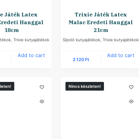
e Játék Latex
Trixie Játék Latex
Eredeti Hanggal
Malac Eredeti Hanggal
18cm
21cm
átékok
,
Trixie kutyajátékok
Sípoló kutyajátékok
,
Trixie kutyajátékok
Add to cart
Add to cart
3 120
Ft
leten!
Nincs készleten!