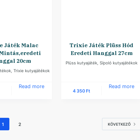
e Játék Malac
Trixie Játék Plüss Hód
Mintás,eredeti
Eredeti Hanggal 27cm
nggal 20cm
Plüss kutyajáték
,
Sípoló kutyajátékok
átékok
,
Trixie kutyajátékok
Read more
Read more
4 350
Ft
1
2
KÖVETKEZŐ