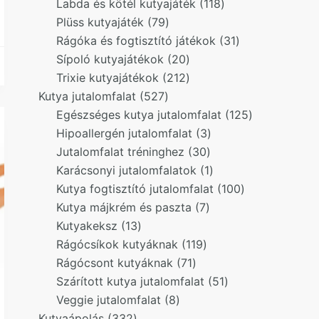
products
118
Labda és kötél kutyajáték
118
79
products
Plüss kutyajáték
79
products
31
Rágóka és fogtisztító játékok
31
20
products
Sípoló kutyajátékok
20
products
212
Trixie kutyajátékok
212
527
products
Kutya jutalomfalat
527
products
125
Egészséges kutya jutalomfalat
125
3
products
Hipoallergén jutalomfalat
3
30
products
Jutalomfalat tréninghez
30
products
1
Karácsonyi jutalomfalatok
1
product
100
Kutya fogtisztító jutalomfalat
100
7
products
Kutya májkrém és paszta
7
13
products
Kutyakeksz
13
products
119
Rágócsíkok kutyáknak
119
71
products
Rágócsont kutyáknak
71
products
51
Szárított kutya jutalomfalat
51
8
products
Veggie jutalomfalat
8
332
products
Kutyaápolás
332