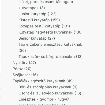
products
Ízület, porc és csont támogató
3
kutyatápok
3
products
122
Junior kutyatáp
122
products
159
Kistestű kutyatáp
159
products
131
Közepes testű kutyatáp
131
products
130
Kutyatáp nagytestű kutyáknak
130
27
products
Senior kutyatáp
27
products
Táp érzékeny emésztésű kutyáknak
30
30
products
13
Tápok szőr- és bőrproblémákra
13
47
products
Nyakörv
47
20
products
Póráz
20
products
16
Szájkosár
16
products
49
Táplálékkiegészítő kutyáknak
49
products
9
Bőr- és szőrápolás kutyáknak
9
products
16
Csont és izületvédő kutyáknak
16
products
Emésztés - gyomor - húgyúti