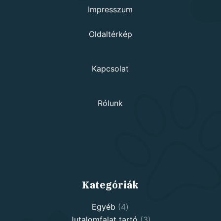
Impresszum
Oldaltérkép
Kapcsolat
Rólunk
Kategóriák
4
Egyéb
4
products
3
Jutalomfalat tartó
3