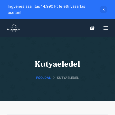
S
Ingyenes szállítás 14.990 Ft feletti vásárlás
k
esetén!
i
p
t
o
c
o
n
Kutyaeledel
t
e
FŐOLDAL
KUTYAELEDEL
n
t