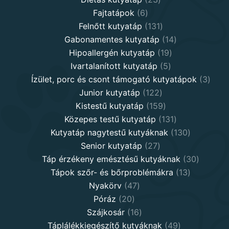
6
products
Fajtatápok
6
products
131
Felnőtt kutyatáp
131
products
14
Gabonamentes kutyatáp
14
19
products
Hipoallergén kutyatáp
19
5
products
Ivartalanított kutyatáp
5
products
3
Ízület, porc és csont támogató kutyatápok
3
122
produ
Junior kutyatáp
122
products
159
Kistestű kutyatáp
159
products
131
Közepes testű kutyatáp
131
products
130
Kutyatáp nagytestű kutyáknak
130
27
products
Senior kutyatáp
27
products
30
Táp érzékeny emésztésű kutyáknak
30
13
product
Tápok szőr- és bőrproblémákra
13
47
products
Nyakörv
47
20
products
Póráz
20
products
16
Szájkosár
16
products
49
Táplálékkiegészítő kutyáknak
49