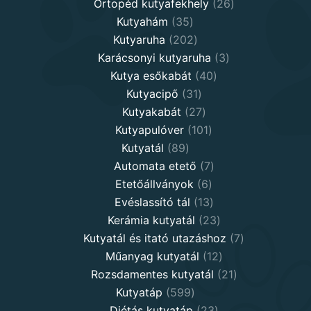
products
26
Ortopéd kutyafekhely
26
35
products
Kutyahám
35
products
202
Kutyaruha
202
products
3
Karácsonyi kutyaruha
3
40
products
Kutya esőkabát
40
31
products
Kutyacipő
31
products
27
Kutyakabát
27
products
101
Kutyapulóver
101
89
products
Kutyatál
89
products
7
Automata etető
7
6
products
Etetőállványok
6
products
13
Evéslassító tál
13
products
23
Kerámia kutyatál
23
products
7
Kutyatál és itató utazáshoz
7
12
products
Műanyag kutyatál
12
products
21
Rozsdamentes kutyatál
21
599
products
Kutyatáp
599
products
23
Diétás kutyatáp
23