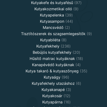
97
produ
Kutyakefe és kutyafésű
97
9
products
Kutyakozmetikai olló
9
39
products
Kutyapelenka
39
products
44
Kutyasampon
44
2
products
Mancsvédő
2
products
9
Tisztítószerek és szagsemlegesítők
9
8
products
Kutyabiléta
8
products
236
Kutyafekhely
236
products
20
Bebújós kutyafekhely
20
products
18
Hűsítő matrac kutyáknak
18
4
products
Kanapévédő kutyáknak
4
products
35
Kutya takaró & kutyaszőnyeg
35
96
products
Kutyaágy
96
products
6
Kutyafekhely utazáshoz
6
3
products
Kutyakanapé
3
12
products
Kutyakosár
12
products
16
Kutyapárna
16