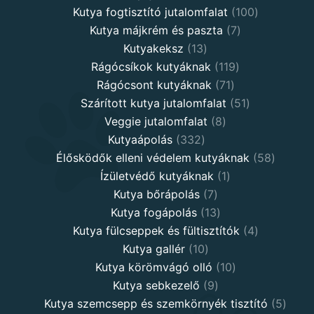
product
100
Kutya fogtisztító jutalomfalat
100
7
products
Kutya májkrém és paszta
7
13
products
Kutyakeksz
13
products
119
Rágócsíkok kutyáknak
119
71
products
Rágócsont kutyáknak
71
products
51
Szárított kutya jutalomfalat
51
8
products
Veggie jutalomfalat
8
332
products
Kutyaápolás
332
products
58
Élősködők elleni védelem kutyáknak
58
1
product
Ízületvédő kutyáknak
1
7
product
Kutya bőrápolás
7
products
13
Kutya fogápolás
13
products
4
Kutya fülcseppek és fültisztítók
4
10
products
Kutya gallér
10
products
10
Kutya körömvágó olló
10
9
products
Kutya sebkezelő
9
products
5
Kutya szemcsepp és szemkörnyék tisztító
5