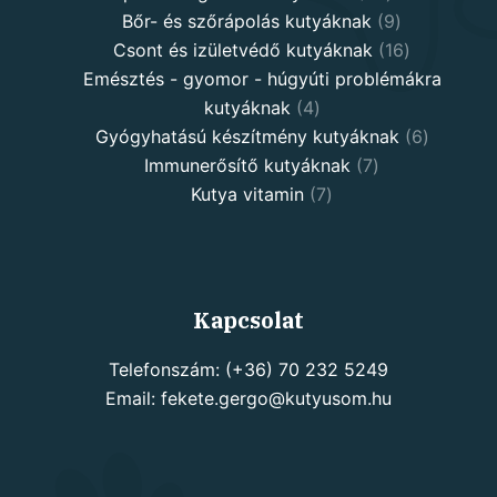
products
9
Bőr- és szőrápolás kutyáknak
9
products
16
Csont és izületvédő kutyáknak
16
products
Emésztés - gyomor - húgyúti problémákra
4
kutyáknak
4
products
6
Gyógyhatású készítmény kutyáknak
6
7
products
Immunerősítő kutyáknak
7
7
products
Kutya vitamin
7
products
Kapcsolat
Telefonszám: (+36) 70 232 5249
Email: fekete.gergo@kutyusom.hu