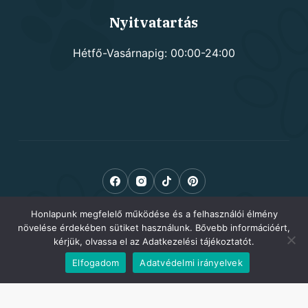
Nyitvatartás
Hétfő-Vasárnapig: 00:00-24:00
Honlapunk megfelelő működése és a felhasználói élmény
növelése érdekében sütiket használunk. Bővebb információért,
kérjük, olvassa el az Adatkezelési tájékoztatót.
Elfogadom
Adatvédelmi irányelvek
Copyright © 2026 Kutyusom.hu - kutyafelszerelés -
Adatkezelési tájékoztató
-
Ászf
-
Impresszum
-