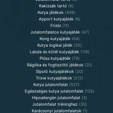
6
products
Kakizsák tartó
6
products
406
Kutya játékok
406
products
6
Apport kutyajáték
6
11
products
Frizbi
11
products
47
Jutalomfalatos kutyajáték
47
64
products
Kong kutyajáték
64
products
20
Kutya logikai játék
20
products
118
Labda és kötél kutyajáték
118
79
products
Plüss kutyajáték
79
products
31
Rágóka és fogtisztító játékok
31
20
products
Sípoló kutyajátékok
20
products
212
Trixie kutyajátékok
212
527
products
Kutya jutalomfalat
527
products
125
Egészséges kutya jutalomfalat
125
3
products
Hipoallergén jutalomfalat
3
30
products
Jutalomfalat tréninghez
30
products
1
Karácsonyi jutalomfalatok
1