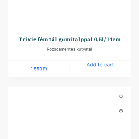
Trixie fém tál gumitalppal 0,5l/14cm
Rozsdamentes kutyatál
Add to cart
1 550
Ft