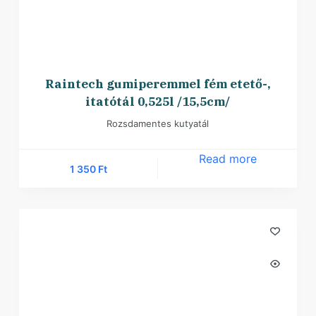
Raintech gumiperemmel fém etető-,
itatótál 0,525l /15,5cm/
Rozsdamentes kutyatál
Read more
1 350
Ft