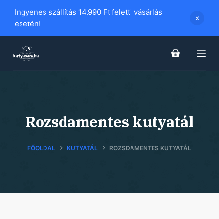
S
Ingyenes szállítás 14.990 Ft feletti vásárlás
k
esetén!
i
p
t
o
c
o
n
Rozsdamentes kutyatál
t
e
FŐOLDAL
KUTYATÁL
ROZSDAMENTES KUTYATÁL
n
t