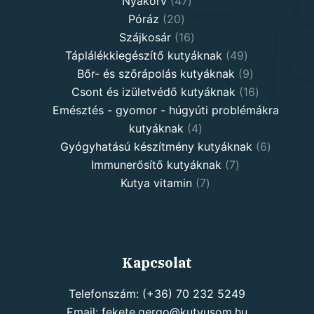
Nyakörv
47
20
products
Póráz
20
products
16
Szájkosár
16
products
49
Táplálékkiegészítő kutyáknak
49
products
9
Bőr- és szőrápolás kutyáknak
9
products
16
Csont és izületvédő kutyáknak
16
products
Emésztés - gyomor - húgyúti problémákra
4
kutyáknak
4
products
6
Gyógyhatású készítmény kutyáknak
6
7
products
Immunerősítő kutyáknak
7
7
products
Kutya vitamin
7
products
Kapcsolat
Telefonszám: (+36) 70 232 5249
Email: fekete.gergo@kutyusom.hu