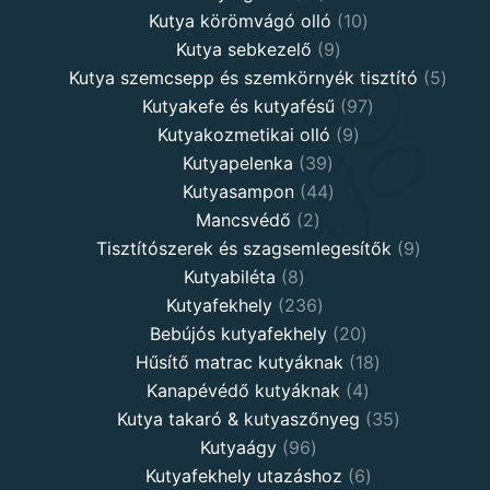
products
10
Kutya körömvágó olló
10
9
products
Kutya sebkezelő
9
products
5
Kutya szemcsepp és szemkörnyék tisztító
5
97
produ
Kutyakefe és kutyafésű
97
9
products
Kutyakozmetikai olló
9
39
products
Kutyapelenka
39
products
44
Kutyasampon
44
2
products
Mancsvédő
2
products
9
Tisztítószerek és szagsemlegesítők
9
8
products
Kutyabiléta
8
products
236
Kutyafekhely
236
products
20
Bebújós kutyafekhely
20
products
18
Hűsítő matrac kutyáknak
18
4
products
Kanapévédő kutyáknak
4
products
35
Kutya takaró & kutyaszőnyeg
35
96
products
Kutyaágy
96
products
6
Kutyafekhely utazáshoz
6