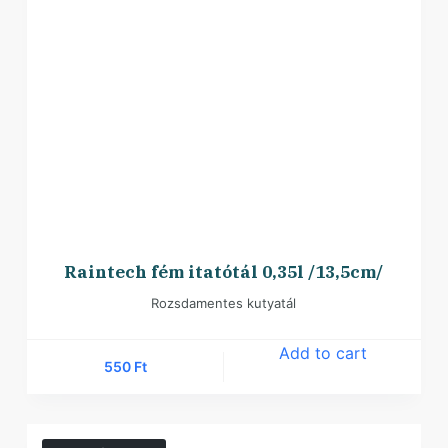
Raintech fém itatótál 0,35l /13,5cm/
Rozsdamentes kutyatál
Add to cart
550
Ft