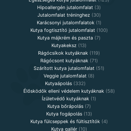
3
products
Hipoallergén jutalomfalat
3
30
products
Jutalomfalat tréninghez
30
products
1
Karácsonyi jutalomfalatok
1
product
100
Kutya fogtisztító jutalomfalat
100
7
products
Kutya májkrém és paszta
7
13
products
Kutyakeksz
13
products
119
Rágócsíkok kutyáknak
119
71
products
Rágócsont kutyáknak
71
products
51
Szárított kutya jutalomfalat
51
8
products
Veggie jutalomfalat
8
332
products
Kutyaápolás
332
products
58
Élősködők elleni védelem kutyáknak
58
1
product
Ízületvédő kutyáknak
1
7
product
Kutya bőrápolás
7
products
13
Kutya fogápolás
13
products
4
Kutya fülcseppek és fültisztítók
4
10
products
Kutya gallér
10