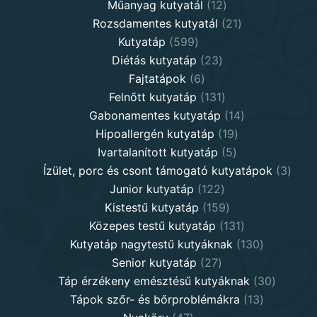
12
products
Műanyag kutyatál
12
products
21
Rozsdamentes kutyatál
21
599
products
Kutyatáp
599
products
23
Diétás kutyatáp
23
6
products
Fajtatápok
6
products
131
Felnőtt kutyatáp
131
products
14
Gabonamentes kutyatáp
14
19
products
Hipoallergén kutyatáp
19
5
products
Ivartalanított kutyatáp
5
products
3
Ízület, porc és csont támogató kutyatápok
3
122
produ
Junior kutyatáp
122
products
159
Kistestű kutyatáp
159
products
131
Közepes testű kutyatáp
131
products
130
Kutyatáp nagytestű kutyáknak
130
27
products
Senior kutyatáp
27
products
30
Táp érzékeny emésztésű kutyáknak
30
13
product
Tápok szőr- és bőrproblémákra
13
47
products