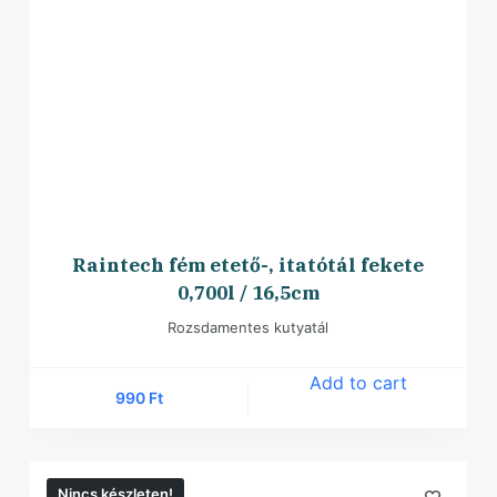
Raintech fém etető-, itatótál fekete
0,700l / 16,5cm
Rozsdamentes kutyatál
Add to cart
990
Ft
Nincs készleten!