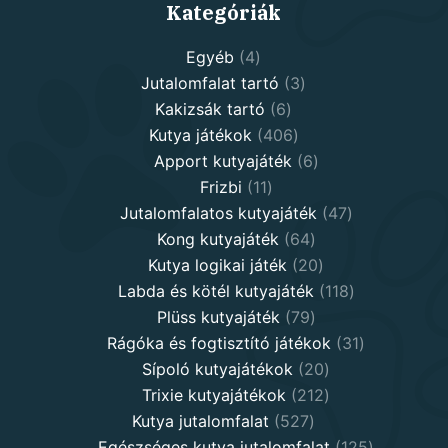
Kategóriák
4
Egyéb
4
products
3
Jutalomfalat tartó
3
6
products
Kakizsák tartó
6
products
406
Kutya játékok
406
products
6
Apport kutyajáték
6
11
products
Frizbi
11
products
47
Jutalomfalatos kutyajáték
47
64
products
Kong kutyajáték
64
products
20
Kutya logikai játék
20
products
118
Labda és kötél kutyajáték
118
79
products
Plüss kutyajáték
79
products
31
Rágóka és fogtisztító játékok
31
20
products
Sípoló kutyajátékok
20
products
212
Trixie kutyajátékok
212
527
products
Kutya jutalomfalat
527
products
125
Egészséges kutya jutalomfalat
125