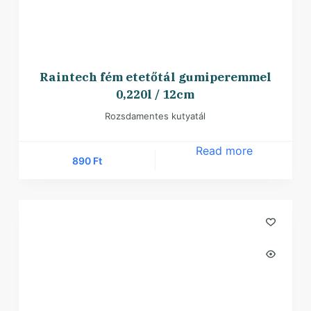
Raintech fém etetőtál gumiperemmel
0,220l / 12cm
Rozsdamentes kutyatál
Read more
890
Ft