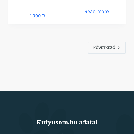
Read more
1 990
Ft
KÖVETKEZŐ
Kutyusom.hu adatai