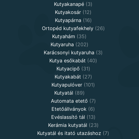
3
products
Kutyakanapé
3
12
products
Kutyakosár
12
products
16
Kutyapárna
16
products
26
Ortopéd kutyafekhely
26
35
products
Kutyahám
35
products
202
Kutyaruha
202
products
3
Karácsonyi kutyaruha
3
40
products
Kutya esőkabát
40
31
products
Kutyacipő
31
products
27
Kutyakabát
27
products
101
Kutyapulóver
101
89
products
Kutyatál
89
products
7
Automata etető
7
6
products
Etetőállványok
6
products
13
Evéslassító tál
13
products
23
Kerámia kutyatál
23
products
7
Kutyatál és itató utazáshoz
7