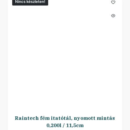
Nincs készleten!
Raintech fém itatótál, nyomott mintás
0,200l / 11,5cm