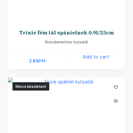
Trixie fém tál spánielnek 0.9l/25cm
Rozsdamentes kutyatál
Add to cart
2 830
Ft
Nincs készleten!