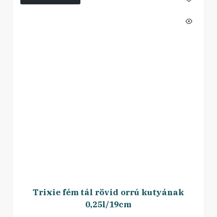
Trixie fém tál rövid orrú kutyának
0,25l/19cm