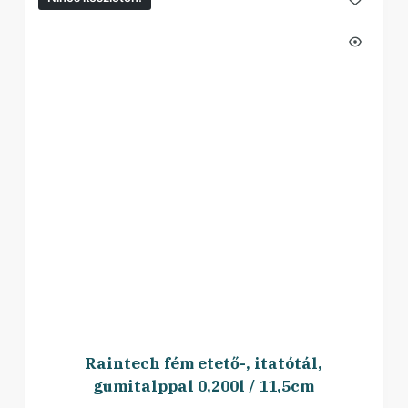
Raintech fém etető-, itatótál,
gumitalppal 0,200l / 11,5cm