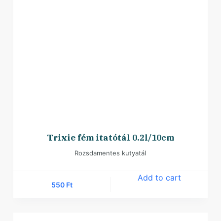
Trixie fém itatótál 0.2l/10cm
Rozsdamentes kutyatál
Add to cart
550
Ft