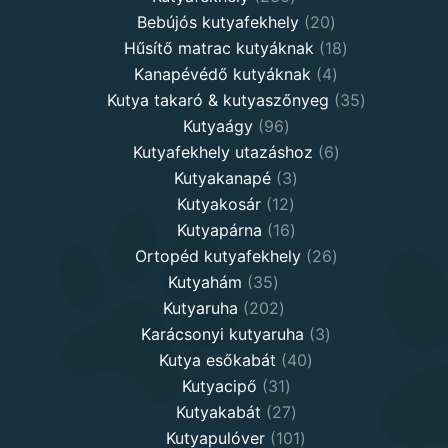
products
20
Bebújós kutyafekhely
20
products
18
Hűsítő matrac kutyáknak
18
4
products
Kanapévédő kutyáknak
4
products
35
Kutya takaró & kutyaszőnyeg
35
96
products
Kutyaágy
96
products
6
Kutyafekhely utazáshoz
6
3
products
Kutyakanapé
3
12
products
Kutyakosár
12
products
16
Kutyapárna
16
products
26
Ortopéd kutyafekhely
26
35
products
Kutyahám
35
products
202
Kutyaruha
202
products
3
Karácsonyi kutyaruha
3
40
products
Kutya esőkabát
40
31
products
Kutyacipő
31
products
27
Kutyakabát
27
products
101
Kutyapulóver
101