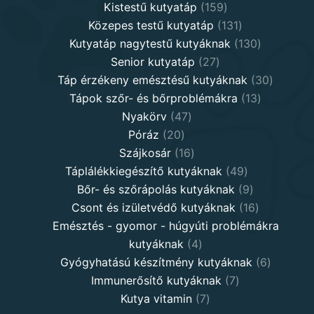
products
159
Kistestű kutyatáp
159
products
131
Közepes testű kutyatáp
131
products
130
Kutyatáp nagytestű kutyáknak
130
27
products
Senior kutyatáp
27
products
30
Táp érzékeny emésztésű kutyáknak
30
13
product
Tápok szőr- és bőrproblémákra
13
47
products
Nyakörv
47
20
products
Póráz
20
products
16
Szájkosár
16
products
49
Táplálékkiegészítő kutyáknak
49
products
9
Bőr- és szőrápolás kutyáknak
9
products
16
Csont és izületvédő kutyáknak
16
products
Emésztés - gyomor - húgyúti problémákra
4
kutyáknak
4
products
6
Gyógyhatású készítmény kutyáknak
6
7
products
Immunerősítő kutyáknak
7
7
products
Kutya vitamin
7