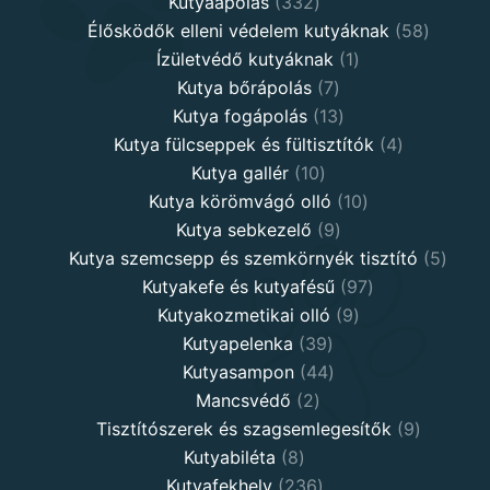
332
products
Kutyaápolás
332
products
58
Élősködők elleni védelem kutyáknak
58
1
product
Ízületvédő kutyáknak
1
7
product
Kutya bőrápolás
7
products
13
Kutya fogápolás
13
products
4
Kutya fülcseppek és fültisztítók
4
10
products
Kutya gallér
10
products
10
Kutya körömvágó olló
10
9
products
Kutya sebkezelő
9
products
5
Kutya szemcsepp és szemkörnyék tisztító
5
97
produ
Kutyakefe és kutyafésű
97
9
products
Kutyakozmetikai olló
9
39
products
Kutyapelenka
39
products
44
Kutyasampon
44
2
products
Mancsvédő
2
products
9
Tisztítószerek és szagsemlegesítők
9
8
products
Kutyabiléta
8
products
236
Kutyafekhely
236