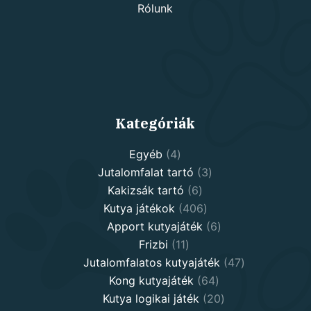
Rólunk
Kategóriák
4
Egyéb
4
products
3
Jutalomfalat tartó
3
6
products
Kakizsák tartó
6
products
406
Kutya játékok
406
products
6
Apport kutyajáték
6
11
products
Frizbi
11
products
47
Jutalomfalatos kutyajáték
47
64
products
Kong kutyajáték
64
products
20
Kutya logikai játék
20