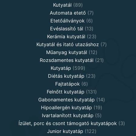
89
products
Kutyatál
89
products
7
Automata etető
7
6
products
Etetőállványok
6
products
13
Evéslassító tál
13
products
23
Kerámia kutyatál
23
products
7
Kutyatál és itató utazáshoz
7
12
products
Műanyag kutyatál
12
products
21
Rozsdamentes kutyatál
21
599
products
Kutyatáp
599
products
23
Diétás kutyatáp
23
6
products
Fajtatápok
6
products
131
Felnőtt kutyatáp
131
products
14
Gabonamentes kutyatáp
14
19
products
Hipoallergén kutyatáp
19
5
products
Ivartalanított kutyatáp
5
products
3
Ízület, porc és csont támogató kutyatápok
3
122
produ
Junior kutyatáp
122