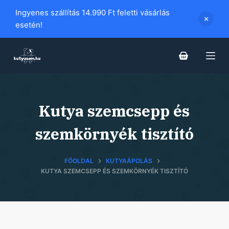
S
Ingyenes szállítás 14.990 Ft feletti vásárlás
k
esetén!
i
p
t
o
c
o
Kutya szemcsepp és
n
szemkörnyék tisztító
t
e
n
FŐOLDAL
KUTYAÁPOLÁS
t
KUTYA SZEMCSEPP ÉS SZEMKÖRNYÉK TISZTÍTÓ