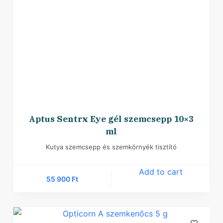
Aptus Sentrx Eye gél szemcsepp 10×3
ml
Kutya szemcsepp és szemkörnyék tisztító
Add to cart
55 900
Ft