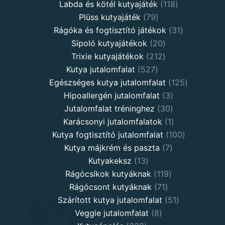
products
118
Labda és kötél kutyajáték
118
79
products
Plüss kutyajáték
79
products
31
Rágóka és fogtisztító játékok
31
20
products
Sípoló kutyajátékok
20
products
212
Trixie kutyajátékok
212
527
products
Kutya jutalomfalat
527
products
125
Egészséges kutya jutalomfalat
125
3
products
Hipoallergén jutalomfalat
3
30
products
Jutalomfalat tréninghez
30
products
1
Karácsonyi jutalomfalatok
1
product
100
Kutya fogtisztító jutalomfalat
100
7
products
Kutya májkrém és paszta
7
13
products
Kutyakeksz
13
products
119
Rágócsíkok kutyáknak
119
71
products
Rágócsont kutyáknak
71
products
51
Szárított kutya jutalomfalat
51
8
products
Veggie jutalomfalat
8