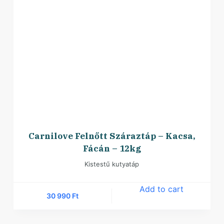
Carnilove Felnőtt Száraztáp – Kacsa,
Fácán – 12kg
Kistestű kutyatáp
Add to cart
30 990
Ft