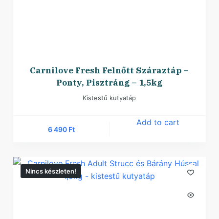
Carnilove Fresh Felnőtt Száraztáp –
Ponty, Pisztráng – 1,5kg
Kistestű kutyatáp
Add to cart
6 490
Ft
Nincs készleten!