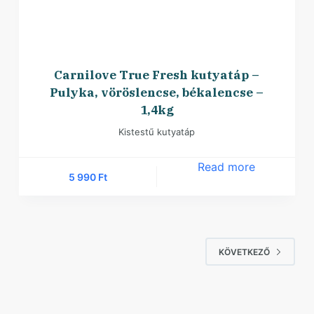
Carnilove True Fresh kutyatáp –
Pulyka, vöröslencse, békalencse –
1,4kg
Kistestű kutyatáp
Read more
5 990
Ft
KÖVETKEZŐ