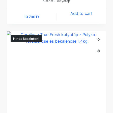
Kistestű kutyatáp
Add to cart
13 790
Ft
Nincs készleten!