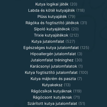
products
20
Kutya logikai játék
20
products
118
Labda és kötél kutyajáték
118
79
products
Plüss kutyajáték
79
products
31
Rágóka és fogtisztító játékok
31
20
products
Sípoló kutyajátékok
20
products
212
Trixie kutyajátékok
212
527
products
Kutya jutalomfalat
527
products
125
Egészséges kutya jutalomfalat
125
3
products
Hipoallergén jutalomfalat
3
30
products
Jutalomfalat tréninghez
30
products
1
Karácsonyi jutalomfalatok
1
product
100
Kutya fogtisztító jutalomfalat
100
7
products
Kutya májkrém és paszta
7
13
products
Kutyakeksz
13
products
119
Rágócsíkok kutyáknak
119
71
products
Rágócsont kutyáknak
71
products
51
Szárított kutya jutalomfalat
51