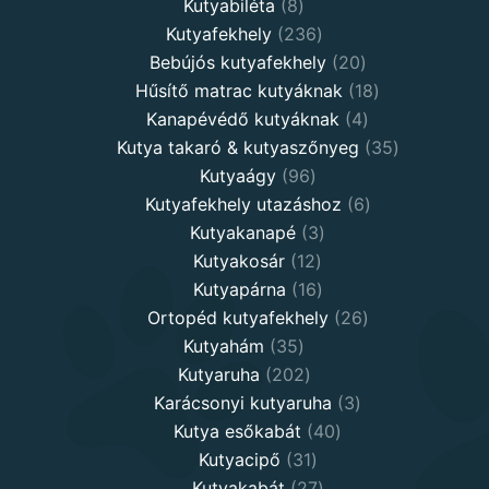
8
products
Kutyabiléta
8
products
236
Kutyafekhely
236
products
20
Bebújós kutyafekhely
20
products
18
Hűsítő matrac kutyáknak
18
4
products
Kanapévédő kutyáknak
4
products
35
Kutya takaró & kutyaszőnyeg
35
96
products
Kutyaágy
96
products
6
Kutyafekhely utazáshoz
6
3
products
Kutyakanapé
3
12
products
Kutyakosár
12
products
16
Kutyapárna
16
products
26
Ortopéd kutyafekhely
26
35
products
Kutyahám
35
products
202
Kutyaruha
202
products
3
Karácsonyi kutyaruha
3
40
products
Kutya esőkabát
40
31
products
Kutyacipő
31
products
27
Kutyakabát
27