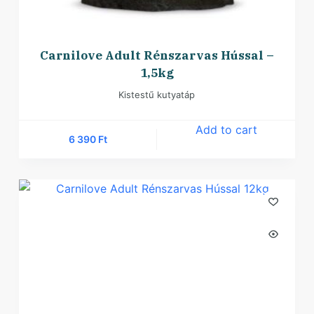
Carnilove Adult Rénszarvas Hússal –
1,5kg
Kistestű kutyatáp
Add to cart
6 390
Ft