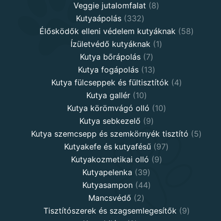
8
products
Veggie jutalomfalat
8
332
products
Kutyaápolás
332
products
58
Élősködők elleni védelem kutyáknak
58
1
product
Ízületvédő kutyáknak
1
7
product
Kutya bőrápolás
7
products
13
Kutya fogápolás
13
products
4
Kutya fülcseppek és fültisztítók
4
10
products
Kutya gallér
10
products
10
Kutya körömvágó olló
10
9
products
Kutya sebkezelő
9
products
5
Kutya szemcsepp és szemkörnyék tisztító
5
97
produ
Kutyakefe és kutyafésű
97
9
products
Kutyakozmetikai olló
9
39
products
Kutyapelenka
39
products
44
Kutyasampon
44
2
products
Mancsvédő
2
products
9
Tisztítószerek és szagsemlegesítők
9