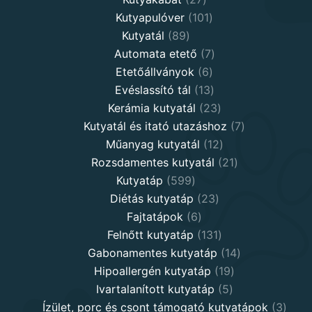
products
101
Kutyapulóver
101
89
products
Kutyatál
89
products
7
Automata etető
7
6
products
Etetőállványok
6
products
13
Evéslassító tál
13
products
23
Kerámia kutyatál
23
products
7
Kutyatál és itató utazáshoz
7
12
products
Műanyag kutyatál
12
products
21
Rozsdamentes kutyatál
21
599
products
Kutyatáp
599
products
23
Diétás kutyatáp
23
6
products
Fajtatápok
6
products
131
Felnőtt kutyatáp
131
products
14
Gabonamentes kutyatáp
14
19
products
Hipoallergén kutyatáp
19
5
products
Ivartalanított kutyatáp
5
products
3
Ízület, porc és csont támogató kutyatápok
3