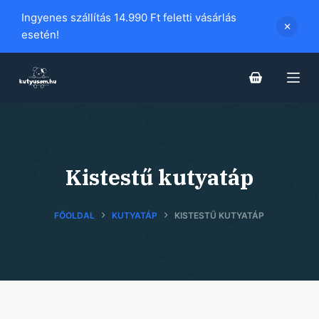
S
Ingyenes szállítás 14.990 Ft feletti vásárlás
k
esetén!
i
p
t
o
c
o
n
Kistestű kutyatáp
t
e
FŐOLDAL
KUTYATÁP
KISTESTŰ KUTYATÁP
n
t