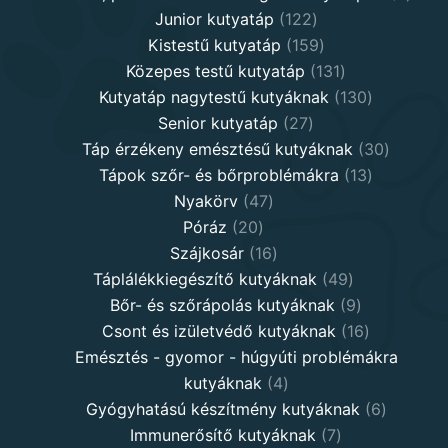
122
produ
Junior kutyatáp
122
products
159
Kistestű kutyatáp
159
products
131
Közepes testű kutyatáp
131
products
130
Kutyatáp nagytestű kutyáknak
130
27
products
Senior kutyatáp
27
products
30
Táp érzékeny emésztésű kutyáknak
30
13
product
Tápok szőr- és bőrproblémákra
13
47
products
Nyakörv
47
20
products
Póráz
20
products
16
Szájkosár
16
products
49
Táplálékkiegészítő kutyáknak
49
products
9
Bőr- és szőrápolás kutyáknak
9
products
16
Csont és izületvédő kutyáknak
16
products
Emésztés - gyomor - húgyúti problémákra
4
kutyáknak
4
products
6
Gyógyhatású készítmény kutyáknak
6
7
products
Immunerősítő kutyáknak
7