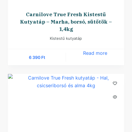
Carnilove True Fresh Kistestű
Kutyatáp – Marha, borsó, sütőtök –
1,4kg
Kistestű kutyatáp
Read more
6 390
Ft