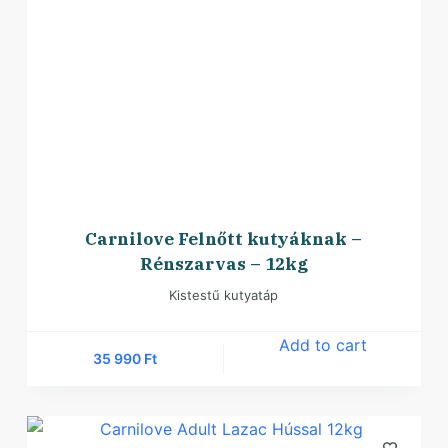
Carnilove Felnőtt kutyáknak –
Rénszarvas – 12kg
Kistestű kutyatáp
Add to cart
35 990
Ft