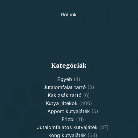
Rólunk
Kategóriák
4
Egyéb
4
products
3
Jutalomfalat tartó
3
6
products
Kakizsák tartó
6
products
406
Kutya játékok
406
products
6
Apport kutyajáték
6
11
products
Frizbi
11
products
47
Jutalomfalatos kutyajáték
47
64
products
Kong kutyajáték
64