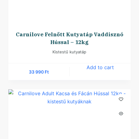
Carnilove Felnőtt Kutyatáp Vaddisznó
Hússal – 12kg
Kistestű kutyatáp
Add to cart
33 990
Ft