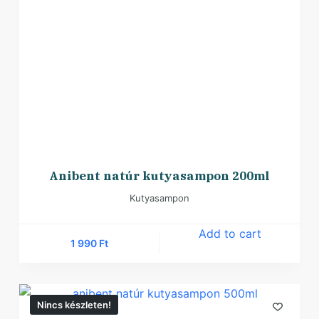
Anibent natúr kutyasampon 200ml
Kutyasampon
Add to cart
1 990
Ft
Nincs készleten!