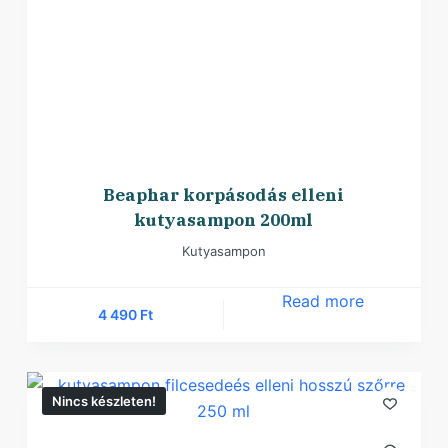
Beaphar korpásodás elleni
kutyasampon 200ml
Kutyasampon
Read more
4 490
Ft
Nincs készleten!