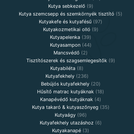
9
products
Kutya sebkezelő
9
products
5
Kutya szemcsepp és szemkörnyék tisztító
5
97
produ
Kutyakefe és kutyafésű
97
9
products
Kutyakozmetikai olló
9
39
products
Kutyapelenka
39
products
44
Kutyasampon
44
2
products
Mancsvédő
2
products
9
Tisztítószerek és szagsemlegesítők
9
8
products
Kutyabiléta
8
products
236
Kutyafekhely
236
products
20
Bebújós kutyafekhely
20
products
18
Hűsítő matrac kutyáknak
18
4
products
Kanapévédő kutyáknak
4
products
35
Kutya takaró & kutyaszőnyeg
35
96
products
Kutyaágy
96
products
6
Kutyafekhely utazáshoz
6
3
products
Kutyakanapé
3