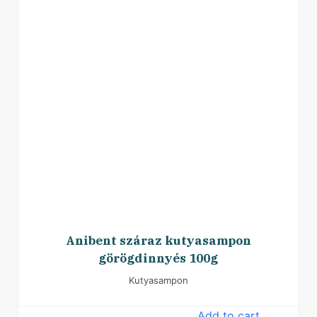
Anibent száraz kutyasampon
görögdinnyés 100g
Kutyasampon
Add to cart