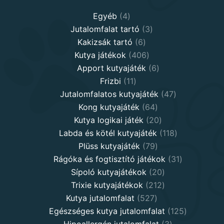
4
Egyéb
4
products
3
Jutalomfalat tartó
3
6
products
Kakizsák tartó
6
products
406
Kutya játékok
406
products
6
Apport kutyajáték
6
11
products
Frizbi
11
products
47
Jutalomfalatos kutyajáték
47
64
products
Kong kutyajáték
64
products
20
Kutya logikai játék
20
products
118
Labda és kötél kutyajáték
118
79
products
Plüss kutyajáték
79
products
31
Rágóka és fogtisztító játékok
31
20
products
Sípoló kutyajátékok
20
products
212
Trixie kutyajátékok
212
527
products
Kutya jutalomfalat
527
products
125
Egészséges kutya jutalomfalat
125
3
products
Hipoallergén jutalomfalat
3