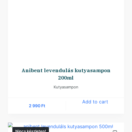
Anibent levendulás kutyasampon
200ml
Kutyasampon
Add to cart
2 990
Ft
Nincs készleten!