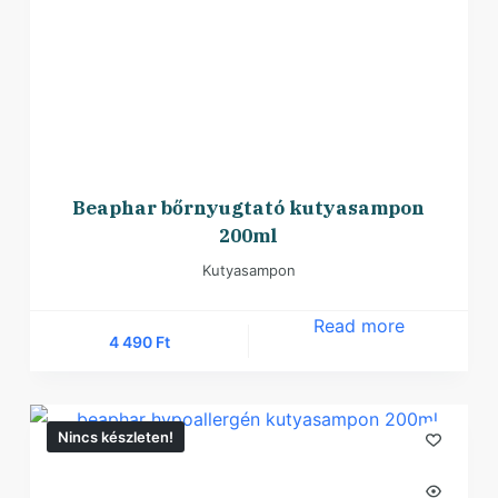
Beaphar bőrnyugtató kutyasampon
200ml
Kutyasampon
Read more
4 490
Ft
Nincs készleten!