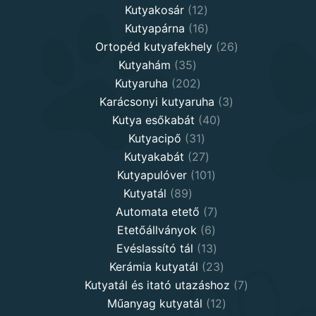
12
products
Kutyakosár
12
products
16
Kutyapárna
16
products
26
Ortopéd kutyafekhely
26
35
products
Kutyahám
35
products
202
Kutyaruha
202
products
3
Karácsonyi kutyaruha
3
40
products
Kutya esőkabát
40
31
products
Kutyacipő
31
products
27
Kutyakabát
27
products
101
Kutyapulóver
101
89
products
Kutyatál
89
products
7
Automata etető
7
6
products
Etetőállványok
6
products
13
Evéslassító tál
13
products
23
Kerámia kutyatál
23
products
7
Kutyatál és itató utazáshoz
7
12
products
Műanyag kutyatál
12