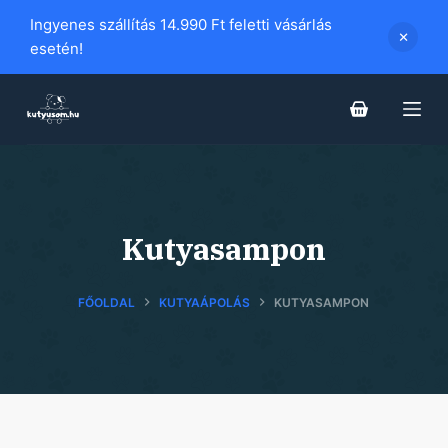
S
Ingyenes szállítás 14.990 Ft feletti vásárlás
k
esetén!
i
p
t
o
c
o
n
Kutyasampon
t
e
FŐOLDAL
KUTYAÁPOLÁS
KUTYASAMPON
n
t