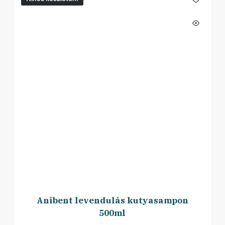
Anibent levendulás kutyasampon
500ml