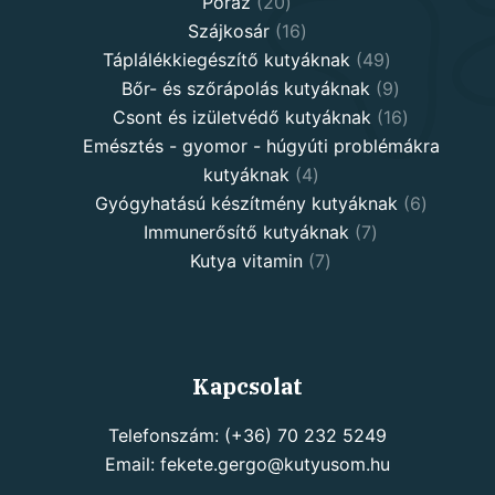
20
products
Póráz
20
products
16
Szájkosár
16
products
49
Táplálékkiegészítő kutyáknak
49
products
9
Bőr- és szőrápolás kutyáknak
9
products
16
Csont és izületvédő kutyáknak
16
products
Emésztés - gyomor - húgyúti problémákra
4
kutyáknak
4
products
6
Gyógyhatású készítmény kutyáknak
6
7
products
Immunerősítő kutyáknak
7
7
products
Kutya vitamin
7
products
Kapcsolat
Telefonszám: (+36) 70 232 5249
Email: fekete.gergo@kutyusom.hu