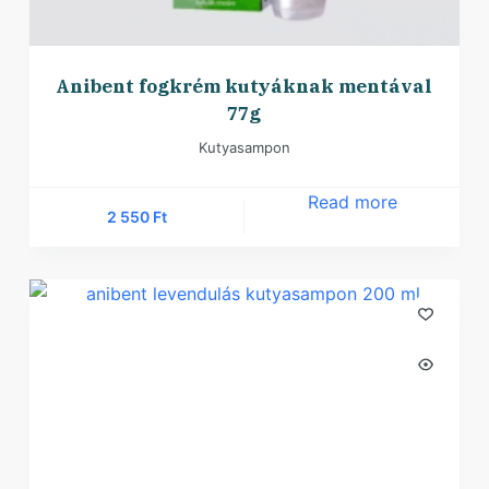
Anibent fogkrém kutyáknak mentával
77g
Kutyasampon
Read more
2 550
Ft