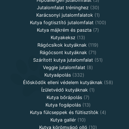
30
products
Jutalomfalat tréninghez
30
products
1
Karácsonyi jutalomfalatok
1
product
100
Kutya fogtisztító jutalomfalat
100
7
products
Kutya májkrém és paszta
7
13
products
Kutyakeksz
13
products
119
Rágócsíkok kutyáknak
119
71
products
Rágócsont kutyáknak
71
products
51
Szárított kutya jutalomfalat
51
8
products
Veggie jutalomfalat
8
332
products
Kutyaápolás
332
products
58
Élősködők elleni védelem kutyáknak
58
1
product
Ízületvédő kutyáknak
1
7
product
Kutya bőrápolás
7
products
13
Kutya fogápolás
13
products
4
Kutya fülcseppek és fültisztítók
4
10
products
Kutya gallér
10
products
10
Kutya körömvágó olló
10