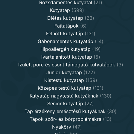
products
21
Rozsdamentes kutyatál
21
599
products
Kutyatáp
599
products
23
Diétás kutyatáp
23
6
products
Fajtatápok
6
products
131
Felnőtt kutyatáp
131
products
14
Gabonamentes kutyatáp
14
19
products
Hipoallergén kutyatáp
19
5
products
Ivartalanított kutyatáp
5
products
3
Ízület, porc és csont támogató kutyatápok
3
122
produ
Junior kutyatáp
122
products
159
Kistestű kutyatáp
159
products
131
Közepes testű kutyatáp
131
products
130
Kutyatáp nagytestű kutyáknak
130
27
products
Senior kutyatáp
27
products
30
Táp érzékeny emésztésű kutyáknak
30
13
product
Tápok szőr- és bőrproblémákra
13
47
products
Nyakörv
47