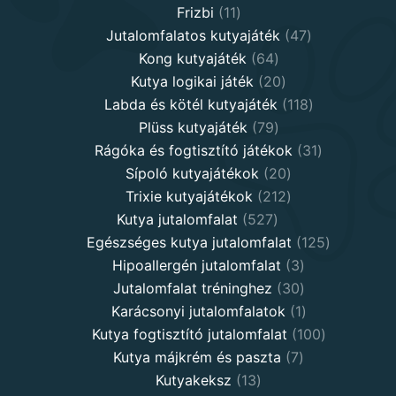
11
products
Frizbi
11
products
47
Jutalomfalatos kutyajáték
47
64
products
Kong kutyajáték
64
products
20
Kutya logikai játék
20
products
118
Labda és kötél kutyajáték
118
79
products
Plüss kutyajáték
79
products
31
Rágóka és fogtisztító játékok
31
20
products
Sípoló kutyajátékok
20
products
212
Trixie kutyajátékok
212
527
products
Kutya jutalomfalat
527
products
125
Egészséges kutya jutalomfalat
125
3
products
Hipoallergén jutalomfalat
3
30
products
Jutalomfalat tréninghez
30
products
1
Karácsonyi jutalomfalatok
1
product
100
Kutya fogtisztító jutalomfalat
100
7
products
Kutya májkrém és paszta
7
13
products
Kutyakeksz
13