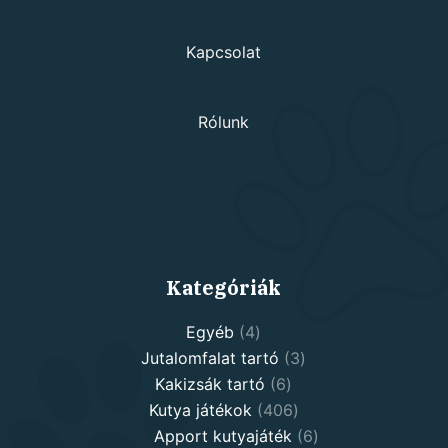
Kapcsolat
Rólunk
Kategóriák
4
Egyéb
4
products
3
Jutalomfalat tartó
3
6
products
Kakizsák tartó
6
products
406
Kutya játékok
406
products
6
Apport kutyajáték
6