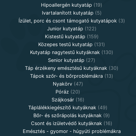
19
products
Hipoallergén kutyatáp
19
5
products
Ivartalanított kutyatáp
5
products
3
Ízület, porc és csont támogató kutyatápok
3
122
produ
Junior kutyatáp
122
products
159
Kistestű kutyatáp
159
products
131
Közepes testű kutyatáp
131
products
130
Kutyatáp nagytestű kutyáknak
130
27
products
Senior kutyatáp
27
products
30
Táp érzékeny emésztésű kutyáknak
30
13
product
Tápok szőr- és bőrproblémákra
13
47
products
Nyakörv
47
20
products
Póráz
20
products
16
Szájkosár
16
products
49
Táplálékkiegészítő kutyáknak
49
products
9
Bőr- és szőrápolás kutyáknak
9
products
16
Csont és izületvédő kutyáknak
16
products
Emésztés - gyomor - húgyúti problémákra