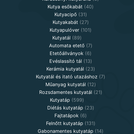
40
products
Kutya esőkabát
40
31
products
Kutyacipő
31
products
27
Kutyakabát
27
products
101
Kutyapulóver
101
89
products
Kutyatál
89
products
7
Automata etető
7
6
products
Etetőállványok
6
products
13
Evéslassító tál
13
products
23
Kerámia kutyatál
23
products
7
Kutyatál és itató utazáshoz
7
12
products
Műanyag kutyatál
12
products
21
Rozsdamentes kutyatál
21
599
products
Kutyatáp
599
products
23
Diétás kutyatáp
23
6
products
Fajtatápok
6
products
131
Felnőtt kutyatáp
131
products
14
Gabonamentes kutyatáp
14