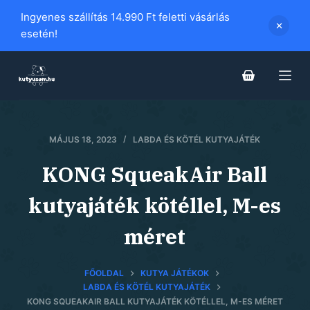
S
Ingyenes szállítás 14.990 Ft feletti vásárlás
k
esetén!
i
p
t
o
c
MÁJUS 18, 2023
LABDA ÉS KÖTÉL KUTYAJÁTÉK
o
n
KONG SqueakAir Ball
t
e
kutyajáték kötéllel, M-es
n
méret
t
FŐOLDAL
KUTYA JÁTÉKOK
LABDA ÉS KÖTÉL KUTYAJÁTÉK
KONG SQUEAKAIR BALL KUTYAJÁTÉK KÖTÉLLEL, M-ES MÉRET