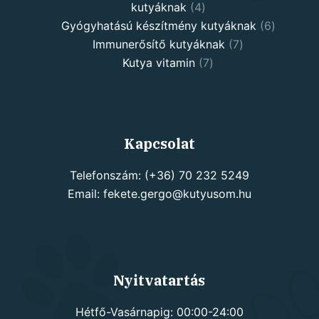
4
kutyáknak
4
products
6
Gyógyhatású készítmény kutyáknak
6
7
products
Immunerősítő kutyáknak
7
7
products
Kutya vitamin
7
products
Kapcsolat
Telefonszám: (+36) 70 232 5249
Email: fekete.gergo@kutyusom.hu
Nyitvatartás
Hétfő-Vasárnapig: 00:00-24:00