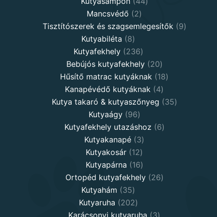
products
44
Kutyasampon
44
2
products
Mancsvédő
2
products
9
Tisztítószerek és szagsemlegesítők
9
8
products
Kutyabiléta
8
products
236
Kutyafekhely
236
products
20
Bebújós kutyafekhely
20
products
18
Hűsítő matrac kutyáknak
18
4
products
Kanapévédő kutyáknak
4
products
35
Kutya takaró & kutyaszőnyeg
35
96
products
Kutyaágy
96
products
6
Kutyafekhely utazáshoz
6
3
products
Kutyakanapé
3
12
products
Kutyakosár
12
products
16
Kutyapárna
16
products
26
Ortopéd kutyafekhely
26
35
products
Kutyahám
35
products
202
Kutyaruha
202
products
3
Karácsonyi kutyaruha
3