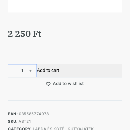
2 250
Ft
KONG
Add to cart
SqueakAir
Ball
Add to wishlist
kutyajáték
kötéllel,
M-
es
EAN:
035585774978
méret
SKU:
AST21
quantity
CATEGORY:
LABDA ÉS KÖTÉL KUTYAJÁTÉK