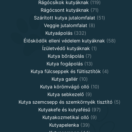
products
119
Rágócsíkok kutyáknak
119
71
products
Rágócsont kutyáknak
71
products
51
Szárított kutya jutalomfalat
51
8
products
Veggie jutalomfalat
8
332
products
Kutyaápolás
332
products
58
Élősködők elleni védelem kutyáknak
58
1
product
Ízületvédő kutyáknak
1
7
product
Kutya bőrápolás
7
products
13
Kutya fogápolás
13
products
4
Kutya fülcseppek és fültisztítók
4
10
products
Kutya gallér
10
products
10
Kutya körömvágó olló
10
9
products
Kutya sebkezelő
9
products
5
Kutya szemcsepp és szemkörnyék tisztító
5
97
produ
Kutyakefe és kutyafésű
97
9
products
Kutyakozmetikai olló
9
39
products
Kutyapelenka
39