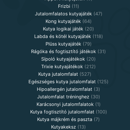
11
products
Frizbi
11
products
47
Jutalomfalatos kutyajáték
47
64
products
Kong kutyajáték
64
products
20
Kutya logikai játék
20
products
118
Labda és kötél kutyajáték
118
79
products
Plüss kutyajáték
79
products
31
Rágóka és fogtisztító játékok
31
20
products
Sípoló kutyajátékok
20
products
212
Trixie kutyajátékok
212
527
products
Kutya jutalomfalat
527
products
125
Egészséges kutya jutalomfalat
125
3
products
Hipoallergén jutalomfalat
3
30
products
Jutalomfalat tréninghez
30
products
1
Karácsonyi jutalomfalatok
1
product
100
Kutya fogtisztító jutalomfalat
100
7
products
Kutya májkrém és paszta
7
13
products
Kutyakeksz
13