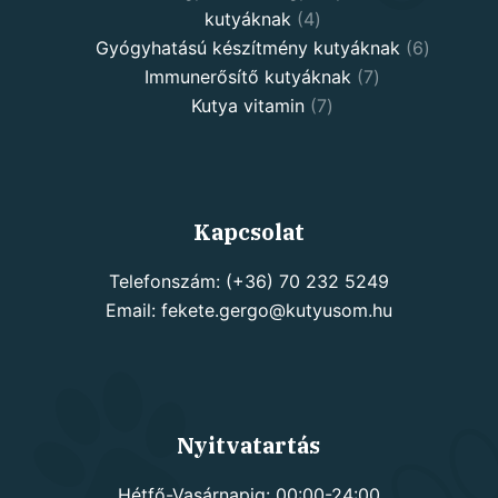
4
kutyáknak
4
products
6
Gyógyhatású készítmény kutyáknak
6
7
products
Immunerősítő kutyáknak
7
7
products
Kutya vitamin
7
products
Kapcsolat
Telefonszám: (+36) 70 232 5249
Email: fekete.gergo@kutyusom.hu
Nyitvatartás
Hétfő-Vasárnapig: 00:00-24:00