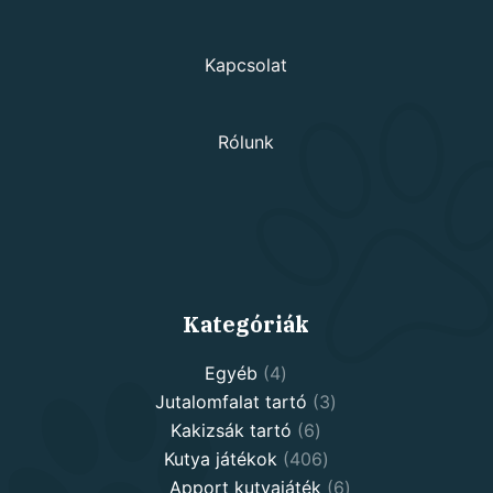
Kapcsolat
Rólunk
Kategóriák
4
Egyéb
4
products
3
Jutalomfalat tartó
3
6
products
Kakizsák tartó
6
products
406
Kutya játékok
406
products
6
Apport kutyajáték
6