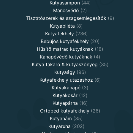
products
44
Kutyasampon
44
2
products
Mancsvédő
2
products
9
Tisztítószerek és szagsemlegesítők
9
8
products
Kutyabiléta
8
products
236
Kutyafekhely
236
products
20
Bebújós kutyafekhely
20
products
18
Hűsítő matrac kutyáknak
18
4
products
Kanapévédő kutyáknak
4
products
35
Kutya takaró & kutyaszőnyeg
35
96
products
Kutyaágy
96
products
6
Kutyafekhely utazáshoz
6
3
products
Kutyakanapé
3
12
products
Kutyakosár
12
products
16
Kutyapárna
16
products
26
Ortopéd kutyafekhely
26
35
products
Kutyahám
35
products
202
Kutyaruha
202