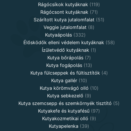
products
119
Rágócsíkok kutyáknak
119
71
products
Rágócsont kutyáknak
71
products
51
Szárított kutya jutalomfalat
51
8
products
Veggie jutalomfalat
8
332
products
Kutyaápolás
332
products
58
Élősködők elleni védelem kutyáknak
58
1
product
Ízületvédő kutyáknak
1
7
product
Kutya bőrápolás
7
products
13
Kutya fogápolás
13
products
4
Kutya fülcseppek és fültisztítók
4
10
products
Kutya gallér
10
products
10
Kutya körömvágó olló
10
9
products
Kutya sebkezelő
9
products
5
Kutya szemcsepp és szemkörnyék tisztító
5
97
produ
Kutyakefe és kutyafésű
97
9
products
Kutyakozmetikai olló
9
39
products
Kutyapelenka
39