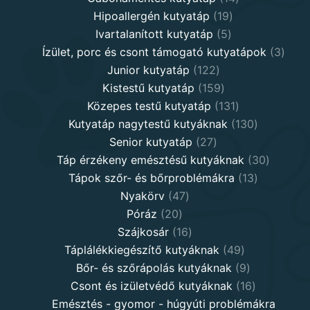
19
products
Hipoallergén kutyatáp
19
5
products
Ivartalanított kutyatáp
5
products
3
Ízület, porc és csont támogató kutyatápok
3
122
produ
Junior kutyatáp
122
products
159
Kistestű kutyatáp
159
products
131
Közepes testű kutyatáp
131
products
130
Kutyatáp nagytestű kutyáknak
130
27
products
Senior kutyatáp
27
products
30
Táp érzékeny emésztésű kutyáknak
30
13
product
Tápok szőr- és bőrproblémákra
13
47
products
Nyakörv
47
20
products
Póráz
20
products
16
Szájkosár
16
products
49
Táplálékkiegészítő kutyáknak
49
products
9
Bőr- és szőrápolás kutyáknak
9
products
16
Csont és izületvédő kutyáknak
16
products
Emésztés - gyomor - húgyúti problémákra