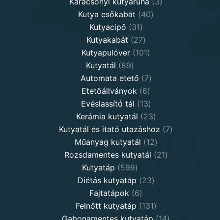
products
3
Karácsonyi kutyaruha
3
40
products
Kutya esőkabát
40
31
products
Kutyacipő
31
products
27
Kutyakabát
27
products
101
Kutyapulóver
101
89
products
Kutyatál
89
products
7
Automata etető
7
6
products
Etetőállványok
6
products
13
Evéslassító tál
13
products
23
Kerámia kutyatál
23
products
7
Kutyatál és itató utazáshoz
7
12
products
Műanyag kutyatál
12
products
21
Rozsdamentes kutyatál
21
599
products
Kutyatáp
599
products
23
Diétás kutyatáp
23
6
products
Fajtatápok
6
products
131
Felnőtt kutyatáp
131
products
14
Gabonamentes kutyatáp
14