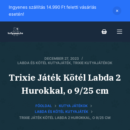
S
Ingyenes szállítás 14.990 Ft feletti vásárlás
k
esetén!
i
p
t
o
c
DECEMBER 27, 2023
o
LABDA ÉS KÖTÉL KUTYAJÁTÉK
,
TRIXIE KUTYAJÁTÉKOK
n
t
Trixie Játék Kötél Labda 2
e
Hurokkal, o 9/25 cm
n
t
FŐOLDAL
KUTYA JÁTÉKOK
LABDA ÉS KÖTÉL KUTYAJÁTÉK
TRIXIE JÁTÉK KÖTÉL LABDA 2 HUROKKAL, O 9/25 CM