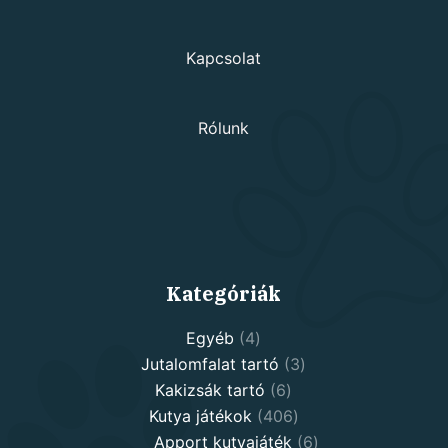
Kapcsolat
Rólunk
Kategóriák
4
Egyéb
4
products
3
Jutalomfalat tartó
3
6
products
Kakizsák tartó
6
products
406
Kutya játékok
406
products
6
Apport kutyajáték
6