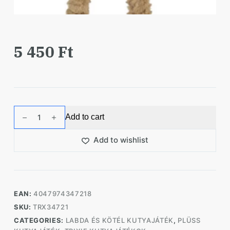
5 450
Ft
Trixie
Add to cart
Játék
plüss
Add to wishlist
tehén
kötéllel
50cm
quantity
EAN:
4047974347218
SKU:
TRX34721
CATEGORIES:
LABDA ÉS KÖTÉL KUTYAJÁTÉK
,
PLÜSS