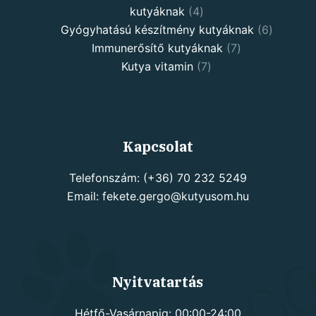
4
kutyáknak
4
products
6
Gyógyhatású készítmény kutyáknak
6
7
products
Immunerősítő kutyáknak
7
7
products
Kutya vitamin
7
products
Kapcsolat
Telefonszám: (+36) 70 232 5249
Email: fekete.gergo@kutyusom.hu
Nyitvatartás
Hétfő-Vasárnapig: 00:00-24:00