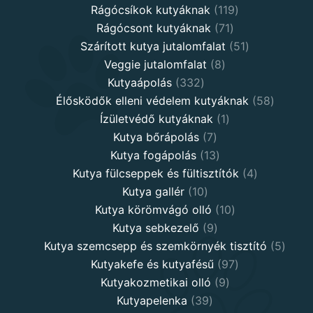
products
119
Rágócsíkok kutyáknak
119
71
products
Rágócsont kutyáknak
71
products
51
Szárított kutya jutalomfalat
51
8
products
Veggie jutalomfalat
8
332
products
Kutyaápolás
332
products
58
Élősködők elleni védelem kutyáknak
58
1
product
Ízületvédő kutyáknak
1
7
product
Kutya bőrápolás
7
products
13
Kutya fogápolás
13
products
4
Kutya fülcseppek és fültisztítók
4
10
products
Kutya gallér
10
products
10
Kutya körömvágó olló
10
9
products
Kutya sebkezelő
9
products
5
Kutya szemcsepp és szemkörnyék tisztító
5
97
produ
Kutyakefe és kutyafésű
97
9
products
Kutyakozmetikai olló
9
39
products
Kutyapelenka
39