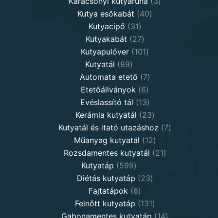
products
3
Karácsonyi kutyaruha
3
40
products
Kutya esőkabát
40
31
products
Kutyacipő
31
products
27
Kutyakabát
27
products
101
Kutyapulóver
101
89
products
Kutyatál
89
products
7
Automata etető
7
6
products
Etetőállványok
6
products
13
Evéslassító tál
13
products
23
Kerámia kutyatál
23
products
7
Kutyatál és itató utazáshoz
7
12
products
Műanyag kutyatál
12
products
21
Rozsdamentes kutyatál
21
599
products
Kutyatáp
599
products
23
Diétás kutyatáp
23
6
products
Fajtatápok
6
products
131
Felnőtt kutyatáp
131
products
14
Gabonamentes kutyatáp
14