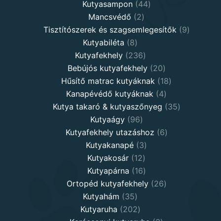
products
44
Kutyasampon
44
2
products
Mancsvédő
2
products
9
Tisztítószerek és szagsemlegesítők
9
8
products
Kutyabiléta
8
products
236
Kutyafekhely
236
products
20
Bebújós kutyafekhely
20
products
18
Hűsítő matrac kutyáknak
18
4
products
Kanapévédő kutyáknak
4
products
35
Kutya takaró & kutyaszőnyeg
35
96
products
Kutyaágy
96
products
6
Kutyafekhely utazáshoz
6
3
products
Kutyakanapé
3
12
products
Kutyakosár
12
products
16
Kutyapárna
16
products
26
Ortopéd kutyafekhely
26
35
products
Kutyahám
35
products
202
Kutyaruha
202