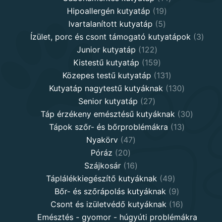
19
products
Hipoallergén kutyatáp
19
5
products
Ivartalanított kutyatáp
5
products
3
Ízület, porc és csont támogató kutyatápok
3
122
produ
Junior kutyatáp
122
products
159
Kistestű kutyatáp
159
products
131
Közepes testű kutyatáp
131
products
130
Kutyatáp nagytestű kutyáknak
130
27
products
Senior kutyatáp
27
products
30
Táp érzékeny emésztésű kutyáknak
30
13
product
Tápok szőr- és bőrproblémákra
13
47
products
Nyakörv
47
20
products
Póráz
20
products
16
Szájkosár
16
products
49
Táplálékkiegészítő kutyáknak
49
products
9
Bőr- és szőrápolás kutyáknak
9
products
16
Csont és izületvédő kutyáknak
16
products
Emésztés - gyomor - húgyúti problémákra