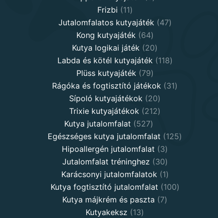
11
products
Frizbi
11
products
47
Jutalomfalatos kutyajáték
47
64
products
Kong kutyajáték
64
products
20
Kutya logikai játék
20
products
118
Labda és kötél kutyajáték
118
79
products
Plüss kutyajáték
79
products
31
Rágóka és fogtisztító játékok
31
20
products
Sípoló kutyajátékok
20
products
212
Trixie kutyajátékok
212
527
products
Kutya jutalomfalat
527
products
125
Egészséges kutya jutalomfalat
125
3
products
Hipoallergén jutalomfalat
3
30
products
Jutalomfalat tréninghez
30
products
1
Karácsonyi jutalomfalatok
1
product
100
Kutya fogtisztító jutalomfalat
100
7
products
Kutya májkrém és paszta
7
13
products
Kutyakeksz
13