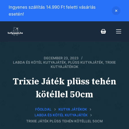
S
Ingyenes szállítás 14.990 Ft feletti vásárlás
k
esetén!
i
p
t
o
c
DECEMBER 23, 2023
o
LABDA ÉS KÖTÉL KUTYAJÁTÉK
,
PLÜSS KUTYAJÁTÉK
,
TRIXIE
n
KUTYAJÁTÉKOK
t
Trixie Játék plüss tehén
e
n
kötéllel 50cm
t
FŐOLDAL
KUTYA JÁTÉKOK
LABDA ÉS KÖTÉL KUTYAJÁTÉK
TRIXIE JÁTÉK PLÜSS TEHÉN KÖTÉLLEL 50CM