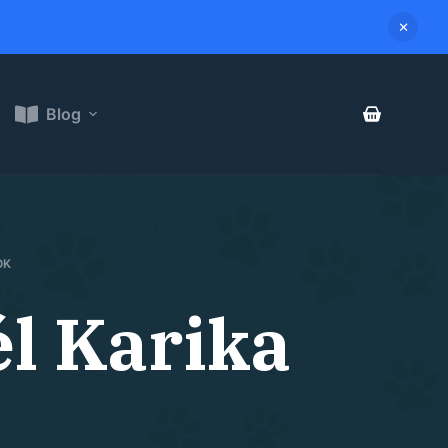
Blog
OK
él Karika