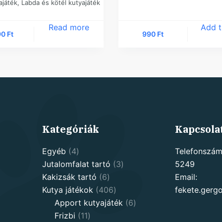
ajáték
,
Labda és kötél kutyajáték
Read more
Add t
90
Ft
990
Ft
Kategóriák
Kapcsola
4
Egyéb
4
Telefonszám
products
3
Jutalomfalat tartó
3
5249
6
products
Kakizsák tartó
6
Email:
products
406
Kutya játékok
406
fekete.ger
products
6
Apport kutyajáték
6
11
products
Frizbi
11