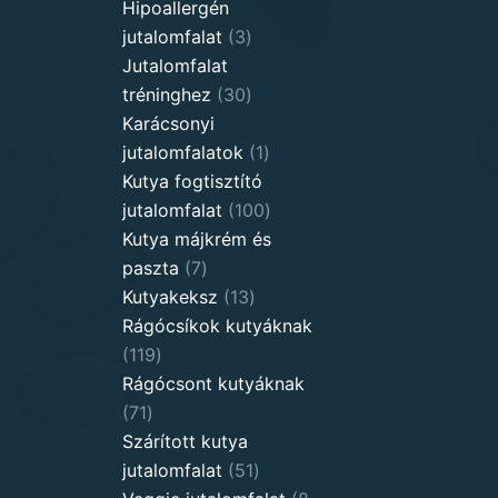
products
Hipoallergén
3
jutalomfalat
3
products
Jutalomfalat
30
tréninghez
30
products
Karácsonyi
1
jutalomfalatok
1
product
Kutya fogtisztító
100
jutalomfalat
100
products
Kutya májkrém és
7
paszta
7
products
13
Kutyakeksz
13
products
Rágócsíkok kutyáknak
119
119
products
Rágócsont kutyáknak
71
71
products
Szárított kutya
51
jutalomfalat
51
products