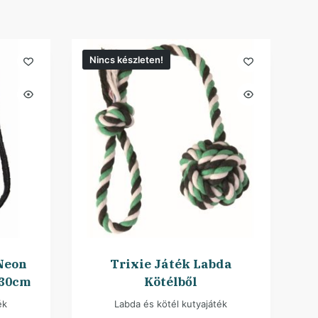
Nincs készleten!
Neon
Trixie Játék Labda
/30cm
Kötélből
ék
Labda és kötél kutyajáték