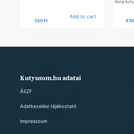
Kong kuty
Add to cart
550
Ft
4 9
Kutyusom.hu adatai
ÁSZF
Adatkezelési tájékoztató
Impresszum