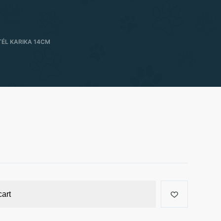
TÉL KARIKA 14CM
cart