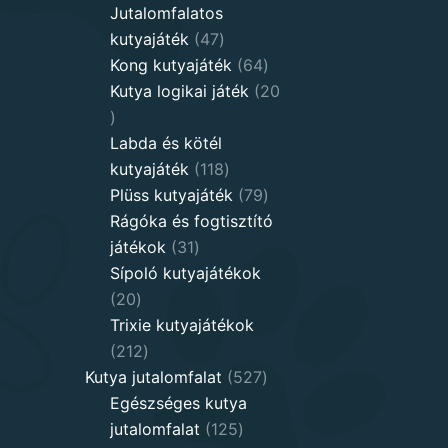
products
Jutalomfalatos
47
kutyajáték
47
products
64
Kong kutyajáték
64
products
Kutya logikai játék
20
20
products
Labda és kötél
118
kutyajáték
118
products
79
Plüss kutyajáték
79
products
Rágóka és fogtisztító
31
játékok
31
products
Sípoló kutyajátékok
20
20
products
Trixie kutyajátékok
212
212
products
527
Kutya jutalomfalat
527
products
Egészséges kutya
125
jutalomfalat
125