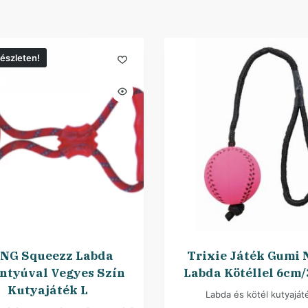
észleten!
NG Squeezz Labda
Trixie Játék Gumi 
ntyúval Vegyes Szín
Labda Kötéllel 6cm
Kutyajáték L
Labda és kötél kutyaját