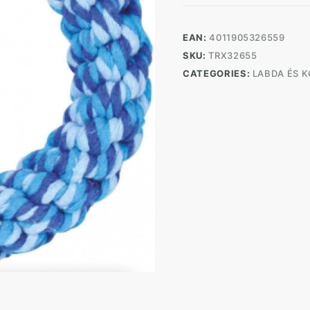
Karika
14cm
quantity
EAN:
4011905326559
SKU:
TRX32655
CATEGORIES:
LABDA ÉS 