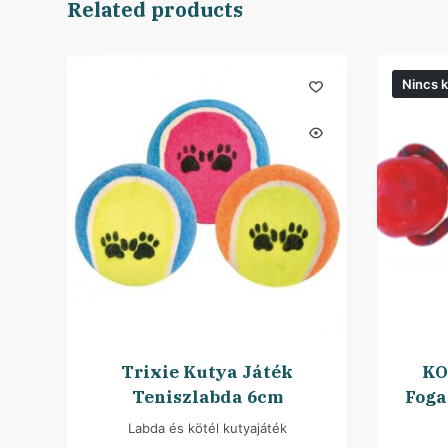
Related products
Nincs k
Trixie Kutya Játék
KO
Teniszlabda 6cm
Foga
Labda és kötél kutyajáték