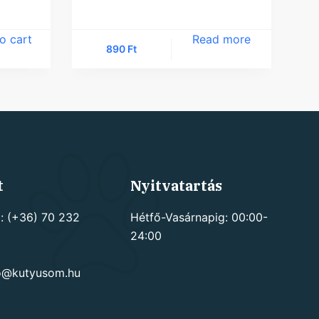
o cart
Read more
890
Ft
t
Nyitvatartás
: (+36) 70 232
Hétfő-Vasárnapig: 00:00-
24:00
go@kutyusom.hu