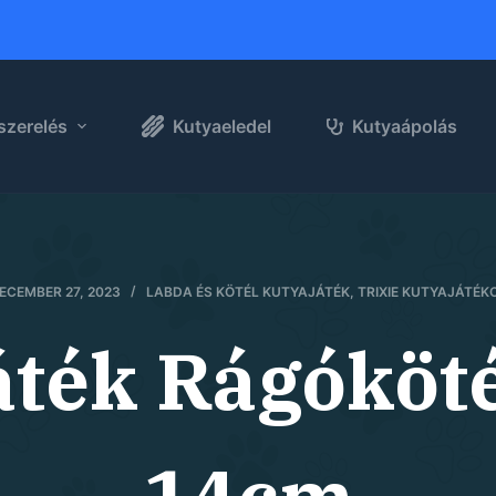
szerelés
Kutyaeledel
Kutyaápolás
ECEMBER 27, 2023
LABDA ÉS KÖTÉL KUTYAJÁTÉK
,
TRIXIE KUTYAJÁTÉK
áték Rágóköt