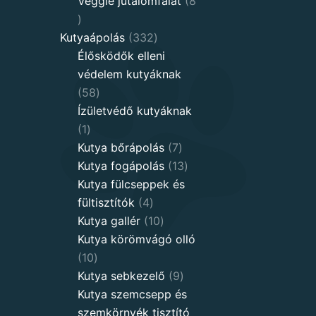
Veggie jutalomfalat
8
8
products
332
Kutyaápolás
332
products
Élősködők elleni
védelem kutyáknak
58
58
products
Ízületvédő kutyáknak
1
1
product
7
Kutya bőrápolás
7
products
13
Kutya fogápolás
13
products
Kutya fülcseppek és
4
fültisztítók
4
products
10
Kutya gallér
10
products
Kutya körömvágó olló
10
10
products
9
Kutya sebkezelő
9
products
Kutya szemcsepp és
szemkörnyék tisztító