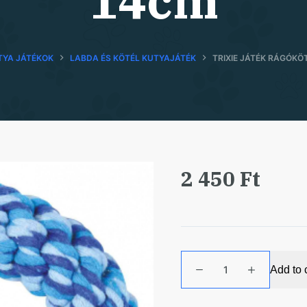
14cm
TYA JÁTÉKOK
LABDA ÉS KÖTÉL KUTYAJÁTÉK
TRIXIE JÁTÉK RÁGÓKÖ
2 450
Ft
Trixie
Add to 
Játék
Rágókötél