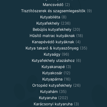
2
products
Mancsvédő
2
products
9
Tisztítószerek és szagsemlegesítők
9
8
products
Kutyabiléta
8
products
236
Kutyafekhely
236
products
20
Bebújós kutyafekhely
20
products
18
Hűsítő matrac kutyáknak
18
4
products
Kanapévédő kutyáknak
4
products
35
Kutya takaró & kutyaszőnyeg
35
96
products
Kutyaágy
96
products
6
Kutyafekhely utazáshoz
6
3
products
Kutyakanapé
3
12
products
Kutyakosár
12
products
16
Kutyapárna
16
products
26
Ortopéd kutyafekhely
26
35
products
Kutyahám
35
products
202
Kutyaruha
202
products
3
Karácsonyi kutyaruha
3