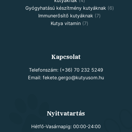
4
kutyáknak
4
products
6
Gyógyhatású készítmény kutyáknak
6
7
products
Immunerősítő kutyáknak
7
7
products
Kutya vitamin
7
products
Kapcsolat
Telefonszám: (+36) 70 232 5249
Email: fekete.gergo@kutyusom.hu
Nyitvatartás
Hétfő-Vasárnapig: 00:00-24:00