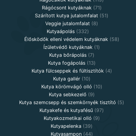
71
products
Rágócsont kutyáknak
71
products
51
Szárított kutya jutalomfalat
51
8
products
Veggie jutalomfalat
8
332
products
Kutyaápolás
332
products
58
Élősködők elleni védelem kutyáknak
58
1
product
Ízületvédő kutyáknak
1
7
product
Kutya bőrápolás
7
products
13
Kutya fogápolás
13
products
4
Kutya fülcseppek és fültisztítók
4
10
products
Kutya gallér
10
products
10
Kutya körömvágó olló
10
9
products
Kutya sebkezelő
9
products
5
Kutya szemcsepp és szemkörnyék tisztító
5
97
produ
Kutyakefe és kutyafésű
97
9
products
Kutyakozmetikai olló
9
39
products
Kutyapelenka
39
products
44
Kutyasampon
44