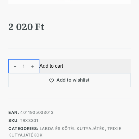
2 020
Ft
Trixie
Add to cart
Játék
Tömör
Add to wishlist
Gumi
Labda
6cm
quantity
EAN:
4011905033013
SKU:
TRX3301
CATEGORIES:
LABDA ÉS KÖTÉL KUTYAJÁTÉK
,
TRIXIE
KUTYAJÁTÉKOK