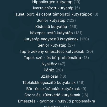
19
products
Hipoallergén kutyatáp
19
5
products
Ivartalanított kutyatáp
5
products
3
Ízület, porc és csont támogató kutyatápok
3
122
produ
Junior kutyatáp
122
products
159
Kistestű kutyatáp
159
products
131
Közepes testű kutyatáp
131
products
130
Kutyatáp nagytestű kutyáknak
130
27
products
Senior kutyatáp
27
products
30
Táp érzékeny emésztésű kutyáknak
30
13
product
Tápok szőr- és bőrproblémákra
13
47
products
Nyakörv
47
20
products
Póráz
20
products
16
Szájkosár
16
products
49
Táplálékkiegészítő kutyáknak
49
products
9
Bőr- és szőrápolás kutyáknak
9
products
16
Csont és izületvédő kutyáknak
16
products
Emésztés - gyomor - húgyúti problémákra