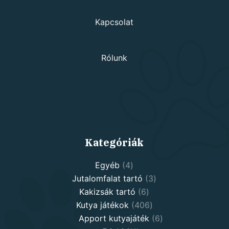
Kapcsolat
Rólunk
Kategóriák
4
Egyéb
4
products
3
Jutalomfalat tartó
3
6
products
Kakizsák tartó
6
products
406
Kutya játékok
406
products
6
Apport kutyajáték
6