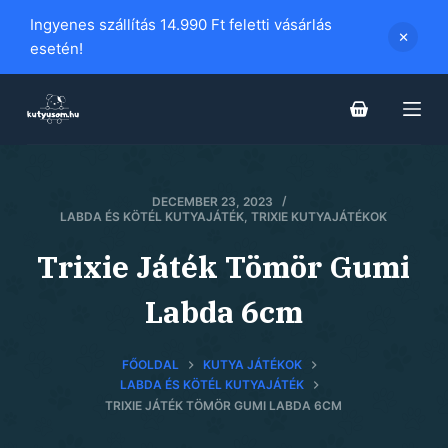
S
Ingyenes szállítás 14.990 Ft feletti vásárlás
k
esetén!
i
p
t
o
c
DECEMBER 23, 2023
o
LABDA ÉS KÖTÉL KUTYAJÁTÉK
,
TRIXIE KUTYAJÁTÉKOK
n
t
Trixie Játék Tömör Gumi
e
Labda 6cm
n
t
FŐOLDAL
KUTYA JÁTÉKOK
LABDA ÉS KÖTÉL KUTYAJÁTÉK
TRIXIE JÁTÉK TÖMÖR GUMI LABDA 6CM