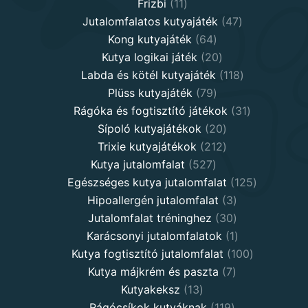
11
products
Frizbi
11
products
47
Jutalomfalatos kutyajáték
47
64
products
Kong kutyajáték
64
products
20
Kutya logikai játék
20
products
118
Labda és kötél kutyajáték
118
79
products
Plüss kutyajáték
79
products
31
Rágóka és fogtisztító játékok
31
20
products
Sípoló kutyajátékok
20
products
212
Trixie kutyajátékok
212
527
products
Kutya jutalomfalat
527
products
125
Egészséges kutya jutalomfalat
125
3
products
Hipoallergén jutalomfalat
3
30
products
Jutalomfalat tréninghez
30
products
1
Karácsonyi jutalomfalatok
1
product
100
Kutya fogtisztító jutalomfalat
100
7
products
Kutya májkrém és paszta
7
13
products
Kutyakeksz
13
products
119
Rágócsíkok kutyáknak
119