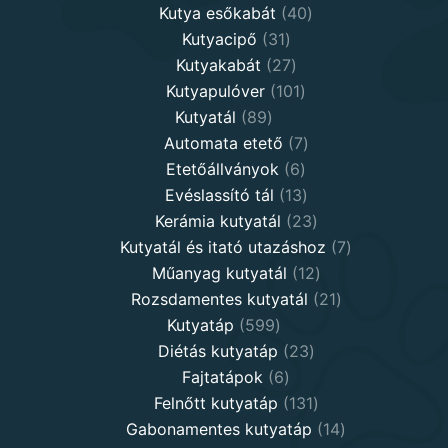
40
products
Kutya esőkabát
40
31
products
Kutyacipő
31
products
27
Kutyakabát
27
products
101
Kutyapulóver
101
89
products
Kutyatál
89
products
7
Automata etető
7
6
products
Etetőállványok
6
products
13
Evéslassító tál
13
products
23
Kerámia kutyatál
23
products
7
Kutyatál és itató utazáshoz
7
12
products
Műanyag kutyatál
12
products
21
Rozsdamentes kutyatál
21
599
products
Kutyatáp
599
products
23
Diétás kutyatáp
23
6
products
Fajtatápok
6
products
131
Felnőtt kutyatáp
131
products
14
Gabonamentes kutyatáp
14