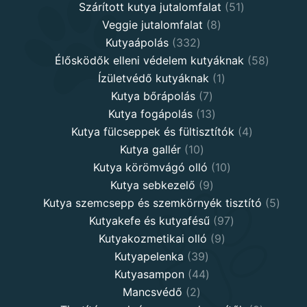
products
51
Szárított kutya jutalomfalat
51
8
products
Veggie jutalomfalat
8
332
products
Kutyaápolás
332
products
58
Élősködők elleni védelem kutyáknak
58
1
product
Ízületvédő kutyáknak
1
7
product
Kutya bőrápolás
7
products
13
Kutya fogápolás
13
products
4
Kutya fülcseppek és fültisztítók
4
10
products
Kutya gallér
10
products
10
Kutya körömvágó olló
10
9
products
Kutya sebkezelő
9
products
5
Kutya szemcsepp és szemkörnyék tisztító
5
97
produ
Kutyakefe és kutyafésű
97
9
products
Kutyakozmetikai olló
9
39
products
Kutyapelenka
39
products
44
Kutyasampon
44
2
products
Mancsvédő
2