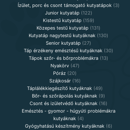
products
3
Ízület, porc és csont támogató kutyatápok
3
122
produ
Junior kutyatáp
122
products
159
Kistestű kutyatáp
159
products
131
Közepes testű kutyatáp
131
products
130
Kutyatáp nagytestű kutyáknak
130
27
products
Senior kutyatáp
27
products
30
Táp érzékeny emésztésű kutyáknak
30
13
product
Tápok szőr- és bőrproblémákra
13
47
products
Nyakörv
47
20
products
Póráz
20
products
16
Szájkosár
16
products
49
Táplálékkiegészítő kutyáknak
49
products
9
Bőr- és szőrápolás kutyáknak
9
products
16
Csont és izületvédő kutyáknak
16
products
Emésztés - gyomor - húgyúti problémákra
4
kutyáknak
4
products
6
Gyógyhatású készítmény kutyáknak
6