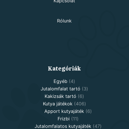
Kapcsolat
Rólunk
Kategóriák
4
Egyéb
4
products
3
Jutalomfalat tartó
3
6
products
Kakizsák tartó
6
products
406
Kutya játékok
406
products
6
Apport kutyajáték
6
11
products
Frizbi
11
products
47
Jutalomfalatos kutyajáték
47