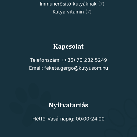
7
products
Immunerősítő kutyáknak
7
7
products
Kutya vitamin
7
products
Kapcsolat
Telefonszám: (+36) 70 232 5249
Email: fekete.gergo@kutyusom.hu
Nyitvatartás
Hétfő-Vasárnapig: 00:00-24:00