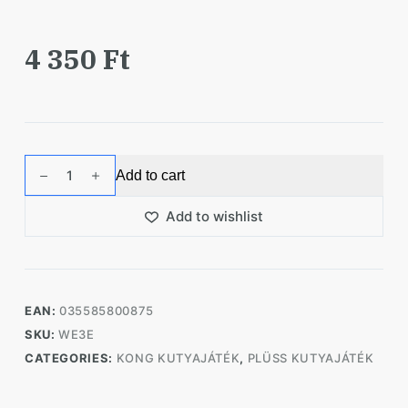
4 350
Ft
KONG
Add to cart
Wubba
Floppy
Add to wishlist
Ears
Kutyajáték
S
quantity
EAN:
035585800875
SKU:
WE3E
CATEGORIES:
KONG KUTYAJÁTÉK
,
PLÜSS KUTYAJÁTÉK