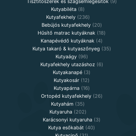
products
9
Tisztítószerek és szagsemlegesítők
9
8
products
Kutyabiléta
8
products
236
Kutyafekhely
236
products
20
Bebújós kutyafekhely
20
products
18
Hűsítő matrac kutyáknak
18
4
products
Kanapévédő kutyáknak
4
products
35
Kutya takaró & kutyaszőnyeg
35
96
products
Kutyaágy
96
products
6
Kutyafekhely utazáshoz
6
3
products
Kutyakanapé
3
12
products
Kutyakosár
12
products
16
Kutyapárna
16
products
26
Ortopéd kutyafekhely
26
35
products
Kutyahám
35
products
202
Kutyaruha
202
products
3
Karácsonyi kutyaruha
3
40
products
Kutya esőkabát
40
31
products
Kutyacipő
31