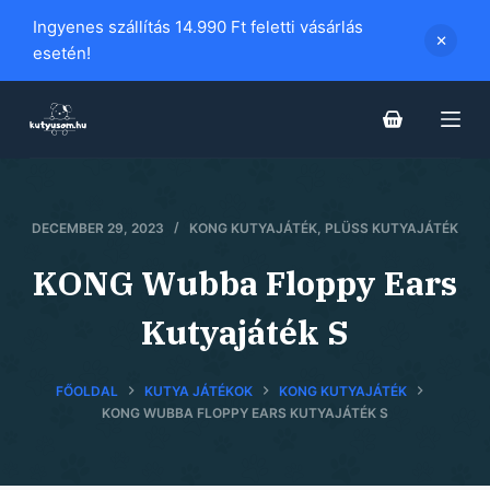
S
Ingyenes szállítás 14.990 Ft feletti vásárlás
k
esetén!
i
p
t
o
c
o
DECEMBER 29, 2023
KONG KUTYAJÁTÉK
,
PLÜSS KUTYAJÁTÉK
n
KONG Wubba Floppy Ears
t
e
Kutyajáték S
n
t
FŐOLDAL
KUTYA JÁTÉKOK
KONG KUTYAJÁTÉK
KONG WUBBA FLOPPY EARS KUTYAJÁTÉK S