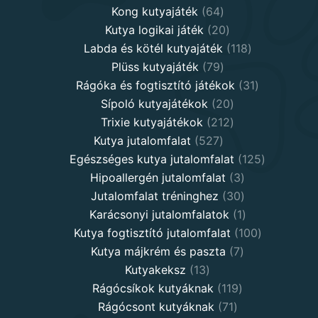
64
products
Kong kutyajáték
64
products
20
Kutya logikai játék
20
products
118
Labda és kötél kutyajáték
118
79
products
Plüss kutyajáték
79
products
31
Rágóka és fogtisztító játékok
31
20
products
Sípoló kutyajátékok
20
products
212
Trixie kutyajátékok
212
527
products
Kutya jutalomfalat
527
products
125
Egészséges kutya jutalomfalat
125
3
products
Hipoallergén jutalomfalat
3
30
products
Jutalomfalat tréninghez
30
products
1
Karácsonyi jutalomfalatok
1
product
100
Kutya fogtisztító jutalomfalat
100
7
products
Kutya májkrém és paszta
7
13
products
Kutyakeksz
13
products
119
Rágócsíkok kutyáknak
119
71
products
Rágócsont kutyáknak
71