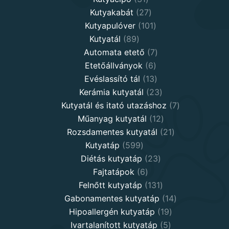
products
27
Kutyakabát
27
products
101
Kutyapulóver
101
89
products
Kutyatál
89
products
7
Automata etető
7
6
products
Etetőállványok
6
products
13
Evéslassító tál
13
products
23
Kerámia kutyatál
23
products
7
Kutyatál és itató utazáshoz
7
12
products
Műanyag kutyatál
12
products
21
Rozsdamentes kutyatál
21
599
products
Kutyatáp
599
products
23
Diétás kutyatáp
23
6
products
Fajtatápok
6
products
131
Felnőtt kutyatáp
131
products
14
Gabonamentes kutyatáp
14
19
products
Hipoallergén kutyatáp
19
5
products
Ivartalanított kutyatáp
5