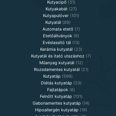
31
products
Kutyacipő
31
products
27
Kutyakabát
27
products
101
Kutyapulóver
101
89
products
Kutyatál
89
products
7
Automata etető
7
6
products
Etetőállványok
6
products
13
Evéslassító tál
13
products
23
Kerámia kutyatál
23
products
7
Kutyatál és itató utazáshoz
7
12
products
Műanyag kutyatál
12
products
21
Rozsdamentes kutyatál
21
599
products
Kutyatáp
599
products
23
Diétás kutyatáp
23
6
products
Fajtatápok
6
products
131
Felnőtt kutyatáp
131
products
14
Gabonamentes kutyatáp
14
19
products
Hipoallergén kutyatáp
19