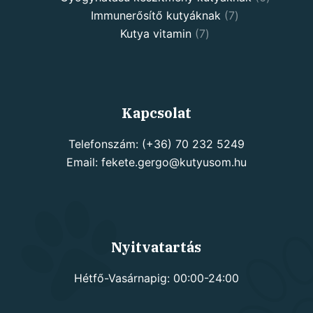
7
products
Immunerősítő kutyáknak
7
7
products
Kutya vitamin
7
products
Kapcsolat
Telefonszám: (+36) 70 232 5249
Email: fekete.gergo@kutyusom.hu
Nyitvatartás
Hétfő-Vasárnapig: 00:00-24:00