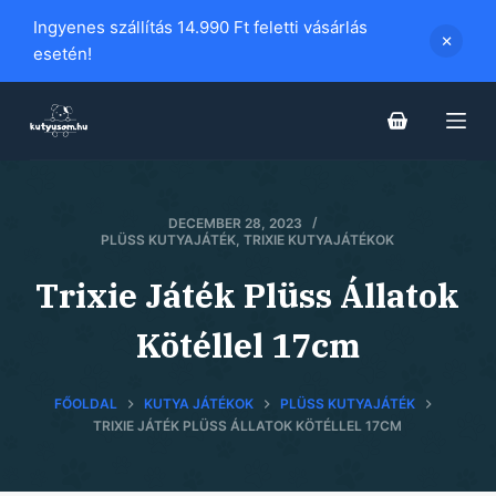
S
Ingyenes szállítás 14.990 Ft feletti vásárlás
k
esetén!
i
p
t
o
c
DECEMBER 28, 2023
o
PLÜSS KUTYAJÁTÉK
,
TRIXIE KUTYAJÁTÉKOK
n
t
Trixie Játék Plüss Állatok
e
Kötéllel 17cm
n
t
FŐOLDAL
KUTYA JÁTÉKOK
PLÜSS KUTYAJÁTÉK
TRIXIE JÁTÉK PLÜSS ÁLLATOK KÖTÉLLEL 17CM