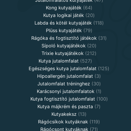
Jutalomfalatos kutyajáték
47
64
products
Kong kutyajáték
64
products
20
Kutya logikai játék
20
products
118
Labda és kötél kutyajáték
118
79
products
Plüss kutyajáték
79
products
31
Rágóka és fogtisztító játékok
31
20
products
Sípoló kutyajátékok
20
products
212
Trixie kutyajátékok
212
527
products
Kutya jutalomfalat
527
products
125
Egészséges kutya jutalomfalat
125
3
products
Hipoallergén jutalomfalat
3
30
products
Jutalomfalat tréninghez
30
products
1
Karácsonyi jutalomfalatok
1
product
100
Kutya fogtisztító jutalomfalat
100
7
products
Kutya májkrém és paszta
7
13
products
Kutyakeksz
13
products
119
Rágócsíkok kutyáknak
119
71
products
Rágócsont kutyáknak
71