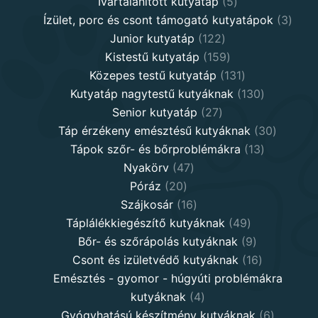
5
products
Ivartalanított kutyatáp
5
products
3
Ízület, porc és csont támogató kutyatápok
3
122
produ
Junior kutyatáp
122
products
159
Kistestű kutyatáp
159
products
131
Közepes testű kutyatáp
131
products
130
Kutyatáp nagytestű kutyáknak
130
27
products
Senior kutyatáp
27
products
30
Táp érzékeny emésztésű kutyáknak
30
13
product
Tápok szőr- és bőrproblémákra
13
47
products
Nyakörv
47
20
products
Póráz
20
products
16
Szájkosár
16
products
49
Táplálékkiegészítő kutyáknak
49
products
9
Bőr- és szőrápolás kutyáknak
9
products
16
Csont és izületvédő kutyáknak
16
products
Emésztés - gyomor - húgyúti problémákra
4
kutyáknak
4
products
6
Gyógyhatású készítmény kutyáknak
6