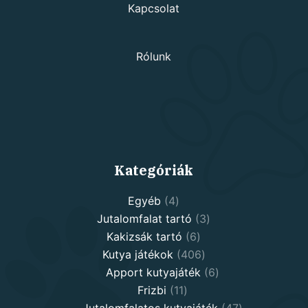
Kapcsolat
Rólunk
Kategóriák
4
Egyéb
4
products
3
Jutalomfalat tartó
3
6
products
Kakizsák tartó
6
products
406
Kutya játékok
406
products
6
Apport kutyajáték
6
11
products
Frizbi
11
products
47