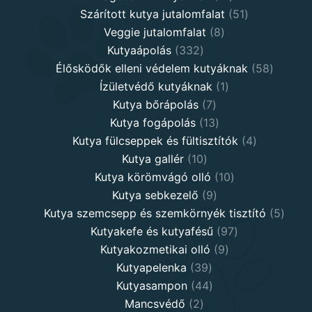
products
51
Szárított kutya jutalomfalat
51
8
products
Veggie jutalomfalat
8
332
products
Kutyaápolás
332
products
58
Élősködők elleni védelem kutyáknak
58
1
product
Ízületvédő kutyáknak
1
7
product
Kutya bőrápolás
7
products
13
Kutya fogápolás
13
products
4
Kutya fülcseppek és fültisztítók
4
10
products
Kutya gallér
10
products
10
Kutya körömvágó olló
10
9
products
Kutya sebkezelő
9
products
5
Kutya szemcsepp és szemkörnyék tisztító
5
97
produ
Kutyakefe és kutyafésű
97
9
products
Kutyakozmetikai olló
9
39
products
Kutyapelenka
39
products
44
Kutyasampon
44
2
products
Mancsvédő
2