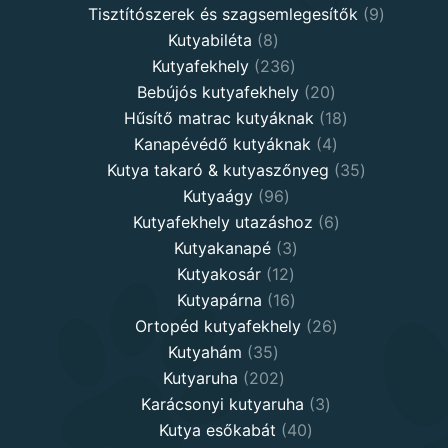
products
9
Tisztítószerek és szagsemlegesítők
9
8
products
Kutyabiléta
8
products
236
Kutyafekhely
236
products
20
Bebújós kutyafekhely
20
products
18
Hűsítő matrac kutyáknak
18
4
products
Kanapévédő kutyáknak
4
products
35
Kutya takaró & kutyaszőnyeg
35
96
products
Kutyaágy
96
products
6
Kutyafekhely utazáshoz
6
3
products
Kutyakanapé
3
12
products
Kutyakosár
12
products
16
Kutyapárna
16
products
26
Ortopéd kutyafekhely
26
35
products
Kutyahám
35
products
202
Kutyaruha
202
products
3
Karácsonyi kutyaruha
3
40
products
Kutya esőkabát
40