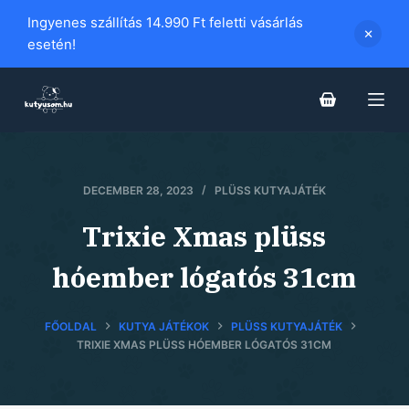
S
Ingyenes szállítás 14.990 Ft feletti vásárlás
k
esetén!
i
p
t
o
c
o
DECEMBER 28, 2023
PLÜSS KUTYAJÁTÉK
n
Trixie Xmas plüss
t
e
hóember lógatós 31cm
n
t
FŐOLDAL
KUTYA JÁTÉKOK
PLÜSS KUTYAJÁTÉK
TRIXIE XMAS PLÜSS HÓEMBER LÓGATÓS 31CM