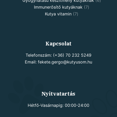
products
6
Gyógyhatású készítmény kutyáknak
6
7
products
Immunerősítő kutyáknak
7
7
products
Kutya vitamin
7
products
Kapcsolat
Telefonszám: (+36) 70 232 5249
Email: fekete.gergo@kutyusom.hu
Nyitvatartás
Hétfő-Vasárnapig: 00:00-24:00