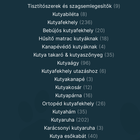
products
9
Tisztítószerek és szagsemlegesítők
9
8
products
Kutyabiléta
8
products
236
Kutyafekhely
236
products
20
Bebújós kutyafekhely
20
products
18
Hűsítő matrac kutyáknak
18
4
products
Kanapévédő kutyáknak
4
products
35
Kutya takaró & kutyaszőnyeg
35
96
products
Kutyaágy
96
products
6
Kutyafekhely utazáshoz
6
3
products
Kutyakanapé
3
12
products
Kutyakosár
12
products
16
Kutyapárna
16
products
26
Ortopéd kutyafekhely
26
35
products
Kutyahám
35
products
202
Kutyaruha
202
products
3
Karácsonyi kutyaruha
3
40
products
Kutya esőkabát
40