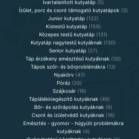
5
products
Ivartalanított kutyatáp
5
products
3
Ízület, porc és csont támogató kutyatápok
3
122
produ
Junior kutyatáp
122
products
159
Kistestű kutyatáp
159
products
131
Közepes testű kutyatáp
131
products
130
Kutyatáp nagytestű kutyáknak
130
27
products
Senior kutyatáp
27
products
30
Táp érzékeny emésztésű kutyáknak
30
13
product
Tápok szőr- és bőrproblémákra
13
47
products
Nyakörv
47
20
products
Póráz
20
products
16
Szájkosár
16
products
49
Táplálékkiegészítő kutyáknak
49
products
9
Bőr- és szőrápolás kutyáknak
9
products
16
Csont és izületvédő kutyáknak
16
products
Emésztés - gyomor - húgyúti problémákra
4
kutyáknak
4