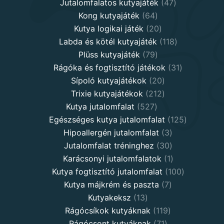
products
47
Jutalomfalatos kutyajáték
47
64
products
Kong kutyajáték
64
products
20
Kutya logikai játék
20
products
118
Labda és kötél kutyajáték
118
79
products
Plüss kutyajáték
79
products
31
Rágóka és fogtisztító játékok
31
20
products
Sípoló kutyajátékok
20
products
212
Trixie kutyajátékok
212
527
products
Kutya jutalomfalat
527
products
125
Egészséges kutya jutalomfalat
125
3
products
Hipoallergén jutalomfalat
3
30
products
Jutalomfalat tréninghez
30
products
1
Karácsonyi jutalomfalatok
1
product
100
Kutya fogtisztító jutalomfalat
100
7
products
Kutya májkrém és paszta
7
13
products
Kutyakeksz
13
products
119
Rágócsíkok kutyáknak
119
71
products
Rágócsont kutyáknak
71