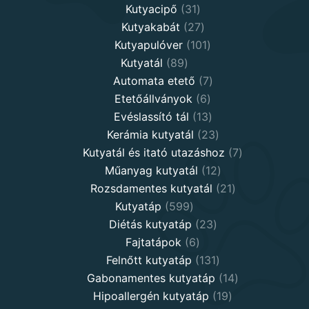
31
products
Kutyacipő
31
products
27
Kutyakabát
27
products
101
Kutyapulóver
101
89
products
Kutyatál
89
products
7
Automata etető
7
6
products
Etetőállványok
6
products
13
Evéslassító tál
13
products
23
Kerámia kutyatál
23
products
7
Kutyatál és itató utazáshoz
7
12
products
Műanyag kutyatál
12
products
21
Rozsdamentes kutyatál
21
599
products
Kutyatáp
599
products
23
Diétás kutyatáp
23
6
products
Fajtatápok
6
products
131
Felnőtt kutyatáp
131
products
14
Gabonamentes kutyatáp
14
19
products
Hipoallergén kutyatáp
19