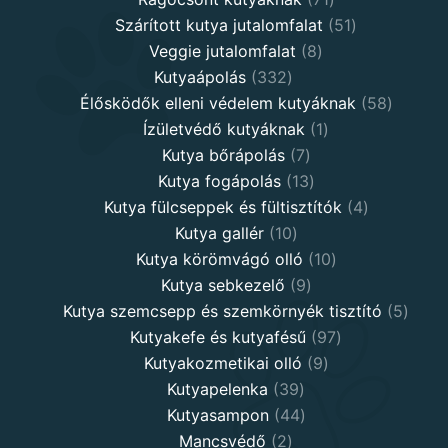
products
51
Szárított kutya jutalomfalat
51
8
products
Veggie jutalomfalat
8
332
products
Kutyaápolás
332
products
58
Élősködők elleni védelem kutyáknak
58
1
product
Ízületvédő kutyáknak
1
7
product
Kutya bőrápolás
7
products
13
Kutya fogápolás
13
products
4
Kutya fülcseppek és fültisztítók
4
10
products
Kutya gallér
10
products
10
Kutya körömvágó olló
10
9
products
Kutya sebkezelő
9
products
5
Kutya szemcsepp és szemkörnyék tisztító
5
97
produ
Kutyakefe és kutyafésű
97
9
products
Kutyakozmetikai olló
9
39
products
Kutyapelenka
39
products
44
Kutyasampon
44
2
products
Mancsvédő
2