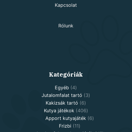
Kapcsolat
Rólunk
Kategóriák
4
Egyéb
4
products
3
Jutalomfalat tartó
3
6
products
Kakizsák tartó
6
products
406
Kutya játékok
406
products
6
Apport kutyajáték
6
11
products
Frizbi
11