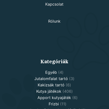
Kapcsolat
Rólunk
Kategóriák
4
Egyéb
4
products
3
Jutalomfalat tartó
3
6
products
Kakizsák tartó
6
products
406
Kutya játékok
406
products
6
Apport kutyajáték
6
11
products
Frizbi
11