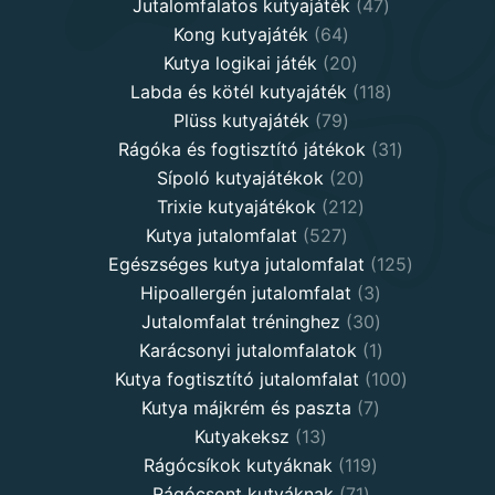
products
47
Jutalomfalatos kutyajáték
47
64
products
Kong kutyajáték
64
products
20
Kutya logikai játék
20
products
118
Labda és kötél kutyajáték
118
79
products
Plüss kutyajáték
79
products
31
Rágóka és fogtisztító játékok
31
20
products
Sípoló kutyajátékok
20
products
212
Trixie kutyajátékok
212
527
products
Kutya jutalomfalat
527
products
125
Egészséges kutya jutalomfalat
125
3
products
Hipoallergén jutalomfalat
3
30
products
Jutalomfalat tréninghez
30
products
1
Karácsonyi jutalomfalatok
1
product
100
Kutya fogtisztító jutalomfalat
100
7
products
Kutya májkrém és paszta
7
13
products
Kutyakeksz
13
products
119
Rágócsíkok kutyáknak
119
71
products
Rágócsont kutyáknak
71