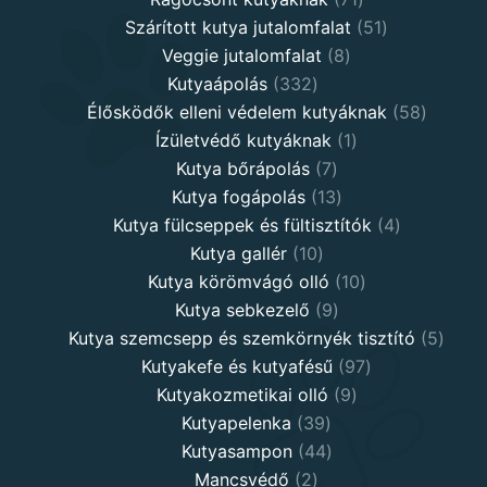
products
51
Szárított kutya jutalomfalat
51
8
products
Veggie jutalomfalat
8
332
products
Kutyaápolás
332
products
58
Élősködők elleni védelem kutyáknak
58
1
product
Ízületvédő kutyáknak
1
7
product
Kutya bőrápolás
7
products
13
Kutya fogápolás
13
products
4
Kutya fülcseppek és fültisztítók
4
10
products
Kutya gallér
10
products
10
Kutya körömvágó olló
10
9
products
Kutya sebkezelő
9
products
5
Kutya szemcsepp és szemkörnyék tisztító
5
97
produ
Kutyakefe és kutyafésű
97
9
products
Kutyakozmetikai olló
9
39
products
Kutyapelenka
39
products
44
Kutyasampon
44
2
products
Mancsvédő
2