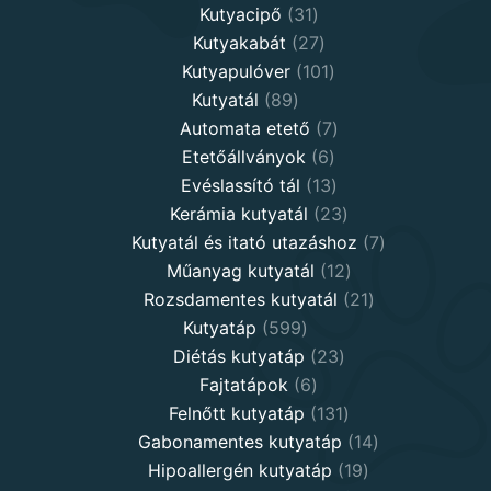
31
products
Kutyacipő
31
products
27
Kutyakabát
27
products
101
Kutyapulóver
101
89
products
Kutyatál
89
products
7
Automata etető
7
6
products
Etetőállványok
6
products
13
Evéslassító tál
13
products
23
Kerámia kutyatál
23
products
7
Kutyatál és itató utazáshoz
7
12
products
Műanyag kutyatál
12
products
21
Rozsdamentes kutyatál
21
599
products
Kutyatáp
599
products
23
Diétás kutyatáp
23
6
products
Fajtatápok
6
products
131
Felnőtt kutyatáp
131
products
14
Gabonamentes kutyatáp
14
19
products
Hipoallergén kutyatáp
19