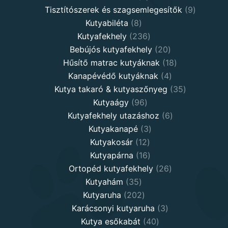
products
9
Tisztítószerek és szagsemlegesítők
9
8
products
Kutyabiléta
8
products
236
Kutyafekhely
236
products
20
Bebújós kutyafekhely
20
products
18
Hűsítő matrac kutyáknak
18
4
products
Kanapévédő kutyáknak
4
products
35
Kutya takaró & kutyaszőnyeg
35
96
products
Kutyaágy
96
products
6
Kutyafekhely utazáshoz
6
3
products
Kutyakanapé
3
12
products
Kutyakosár
12
products
16
Kutyapárna
16
products
26
Ortopéd kutyafekhely
26
35
products
Kutyahám
35
products
202
Kutyaruha
202
products
3
Karácsonyi kutyaruha
3
40
products
Kutya esőkabát
40