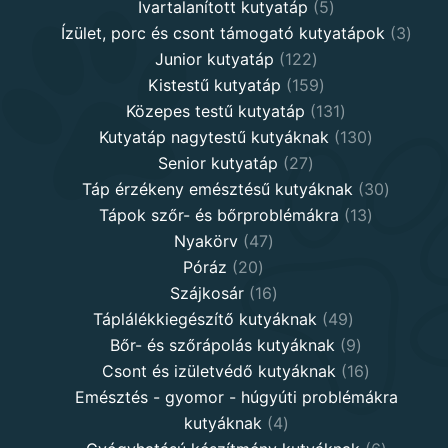
5
products
Ivartalanított kutyatáp
5
products
3
Ízület, porc és csont támogató kutyatápok
3
122
produ
Junior kutyatáp
122
products
159
Kistestű kutyatáp
159
products
131
Közepes testű kutyatáp
131
products
130
Kutyatáp nagytestű kutyáknak
130
27
products
Senior kutyatáp
27
products
30
Táp érzékeny emésztésű kutyáknak
30
13
product
Tápok szőr- és bőrproblémákra
13
47
products
Nyakörv
47
20
products
Póráz
20
products
16
Szájkosár
16
products
49
Táplálékkiegészítő kutyáknak
49
products
9
Bőr- és szőrápolás kutyáknak
9
products
16
Csont és izületvédő kutyáknak
16
products
Emésztés - gyomor - húgyúti problémákra
4
kutyáknak
4