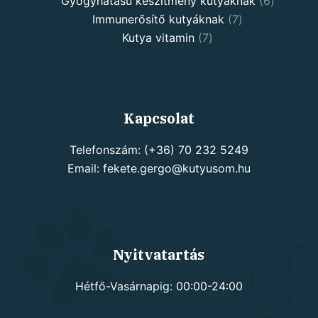
products
6
Gyógyhatású készítmény kutyáknak
6
7
products
Immunerősítő kutyáknak
7
7
products
Kutya vitamin
7
products
Kapcsolat
Telefonszám: (+36) 70 232 5249
Email: fekete.gergo@kutyusom.hu
Nyitvatartás
Hétfő-Vasárnapig: 00:00-24:00