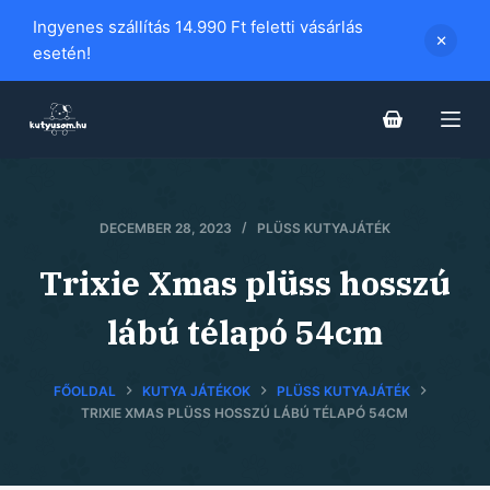
S
Ingyenes szállítás 14.990 Ft feletti vásárlás
k
esetén!
i
p
t
o
c
o
DECEMBER 28, 2023
PLÜSS KUTYAJÁTÉK
n
Trixie Xmas plüss hosszú
t
e
lábú télapó 54cm
n
t
FŐOLDAL
KUTYA JÁTÉKOK
PLÜSS KUTYAJÁTÉK
TRIXIE XMAS PLÜSS HOSSZÚ LÁBÚ TÉLAPÓ 54CM