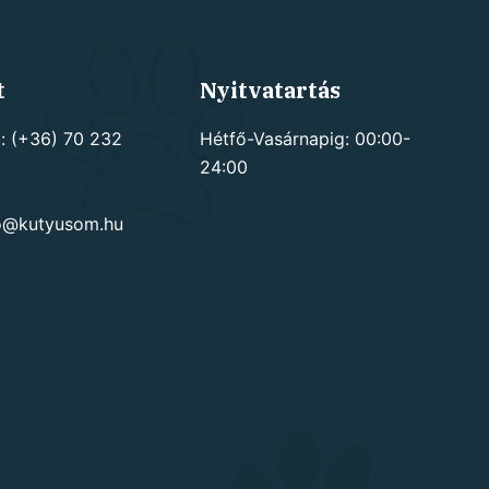
t
Nyitvatartás
: (+36) 70 232
Hétfő-Vasárnapig: 00:00-
24:00
go@kutyusom.hu