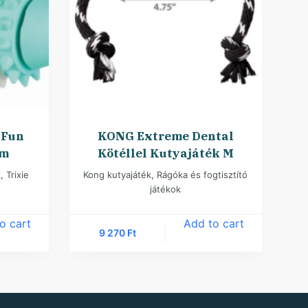
 Fun
KONG Extreme Dental
cm
Kötéllel Kutyajáték M
k
,
Trixie
Kong kutyajáték
,
Rágóka és fogtisztító
játékok
o cart
Add to cart
9 270
Ft