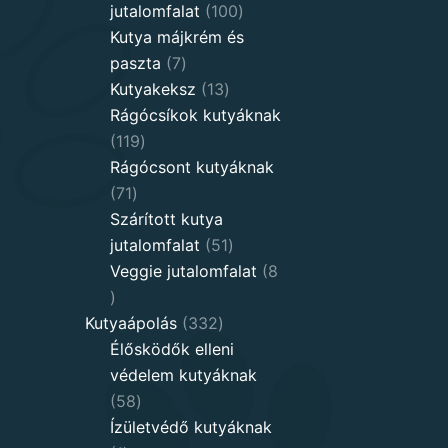
100
jutalomfalat
100
products
Kutya májkrém és
7
paszta
7
products
13
Kutyakeksz
13
products
Rágócsíkok kutyáknak
119
119
products
Rágócsont kutyáknak
71
71
products
Szárított kutya
51
jutalomfalat
51
products
Veggie jutalomfalat
8
8
products
332
Kutyaápolás
332
products
Élősködők elleni
védelem kutyáknak
58
58
products
Ízületvédő kutyáknak