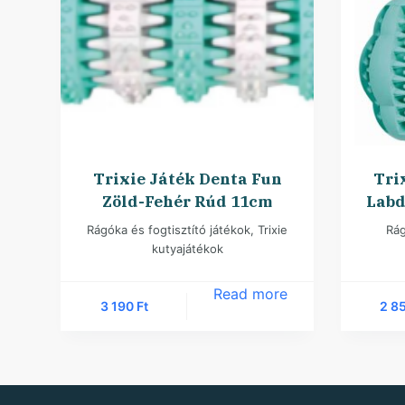
Trixie Játék Denta Fun
Tri
Zöld-Fehér Rúd 11cm
Labd
Rágóka és fogtisztító játékok
,
Trixie
Rág
kutyajátékok
Read more
3 190
Ft
2 8