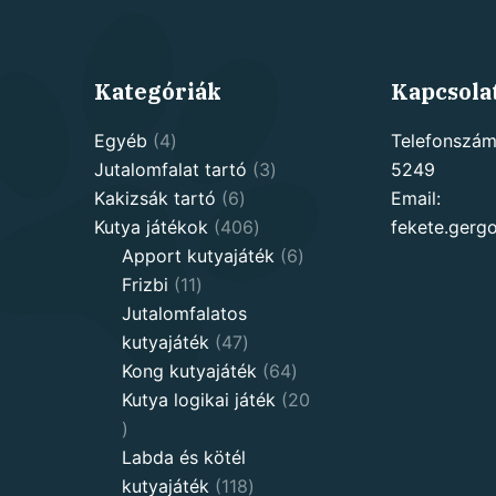
Kategóriák
Kapcsola
4
Egyéb
4
Telefonszám
products
3
Jutalomfalat tartó
3
5249
6
products
Kakizsák tartó
6
Email:
products
406
Kutya játékok
406
fekete.ger
products
6
Apport kutyajáték
6
11
products
Frizbi
11
products
Jutalomfalatos
47
kutyajáték
47
products
64
Kong kutyajáték
64
products
Kutya logikai játék
20
20
products
Labda és kötél
118
kutyajáték
118