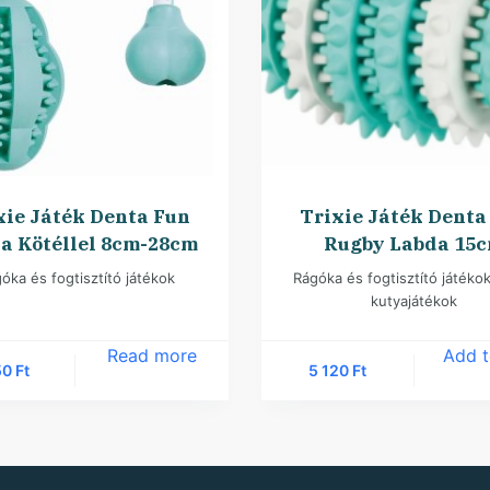
xie Játék Denta Fun
Trixie Játék Denta
a Kötéllel 8cm-28cm
Rugby Labda 15
óka és fogtisztító játékok
Rágóka és fogtisztító játéko
kutyajátékok
Read more
Add t
50
Ft
5 120
Ft