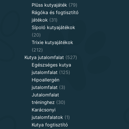
products
79
Plüss kutyajáték
79
products
Rágóka és fogtisztító
31
játékok
31
products
Sípoló kutyajátékok
20
20
products
Trixie kutyajátékok
212
212
products
527
Kutya jutalomfalat
527
products
Egészséges kutya
125
jutalomfalat
125
products
Hipoallergén
3
jutalomfalat
3
products
Jutalomfalat
30
tréninghez
30
products
Karácsonyi
1
jutalomfalatok
1
product
Kutya fogtisztító