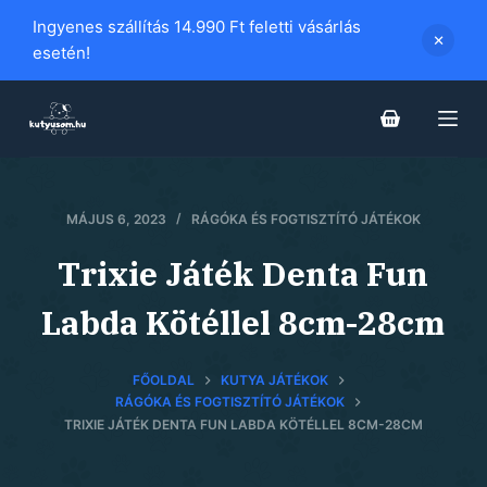
S
Ingyenes szállítás 14.990 Ft feletti vásárlás
k
esetén!
i
p
t
o
c
MÁJUS 6, 2023
RÁGÓKA ÉS FOGTISZTÍTÓ JÁTÉKOK
o
n
Trixie Játék Denta Fun
t
e
Labda Kötéllel 8cm-28cm
n
t
FŐOLDAL
KUTYA JÁTÉKOK
RÁGÓKA ÉS FOGTISZTÍTÓ JÁTÉKOK
TRIXIE JÁTÉK DENTA FUN LABDA KÖTÉLLEL 8CM-28CM