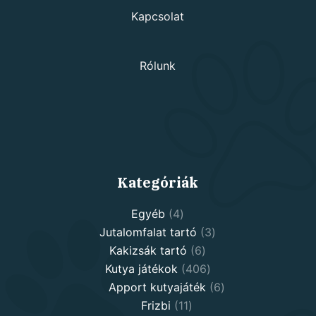
Kapcsolat
Rólunk
Kategóriák
4
Egyéb
4
products
3
Jutalomfalat tartó
3
6
products
Kakizsák tartó
6
products
406
Kutya játékok
406
products
6
Apport kutyajáték
6
11
products
Frizbi
11