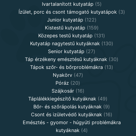
5
products
Ivartalanított kutyatáp
5
products
3
Ízület, porc és csont támogató kutyatápok
3
122
produ
Junior kutyatáp
122
products
159
Kistestű kutyatáp
159
products
131
Közepes testű kutyatáp
131
products
130
Kutyatáp nagytestű kutyáknak
130
27
products
Senior kutyatáp
27
products
30
Táp érzékeny emésztésű kutyáknak
30
13
product
Tápok szőr- és bőrproblémákra
13
47
products
Nyakörv
47
20
products
Póráz
20
products
16
Szájkosár
16
products
49
Táplálékkiegészítő kutyáknak
49
products
9
Bőr- és szőrápolás kutyáknak
9
products
16
Csont és izületvédő kutyáknak
16
products
Emésztés - gyomor - húgyúti problémákra
4
kutyáknak
4