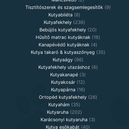
products
9
Tisztítószerek és szagsemlegesítők
9
8
products
Kutyabiléta
8
products
236
Kutyafekhely
236
products
20
Bebújós kutyafekhely
20
products
18
Hűsítő matrac kutyáknak
18
4
products
Kanapévédő kutyáknak
4
products
35
Kutya takaró & kutyaszőnyeg
35
96
products
Kutyaágy
96
products
6
Kutyafekhely utazáshoz
6
3
products
Kutyakanapé
3
12
products
Kutyakosár
12
products
16
Kutyapárna
16
products
26
Ortopéd kutyafekhely
26
35
products
Kutyahám
35
products
202
Kutyaruha
202
products
3
Karácsonyi kutyaruha
3
40
products
Kutya esőkabát
40