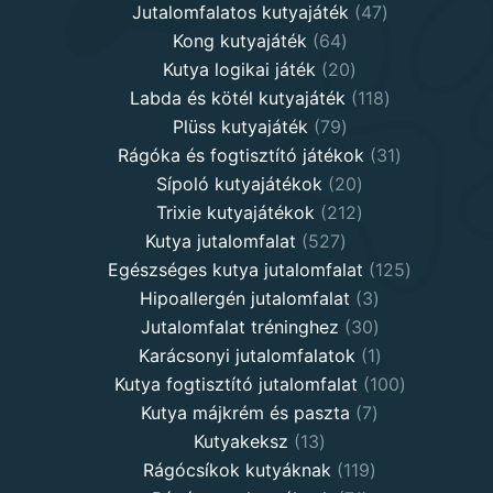
products
47
Jutalomfalatos kutyajáték
47
64
products
Kong kutyajáték
64
products
20
Kutya logikai játék
20
products
118
Labda és kötél kutyajáték
118
79
products
Plüss kutyajáték
79
products
31
Rágóka és fogtisztító játékok
31
20
products
Sípoló kutyajátékok
20
products
212
Trixie kutyajátékok
212
527
products
Kutya jutalomfalat
527
products
125
Egészséges kutya jutalomfalat
125
3
products
Hipoallergén jutalomfalat
3
30
products
Jutalomfalat tréninghez
30
products
1
Karácsonyi jutalomfalatok
1
product
100
Kutya fogtisztító jutalomfalat
100
7
products
Kutya májkrém és paszta
7
13
products
Kutyakeksz
13
products
119
Rágócsíkok kutyáknak
119