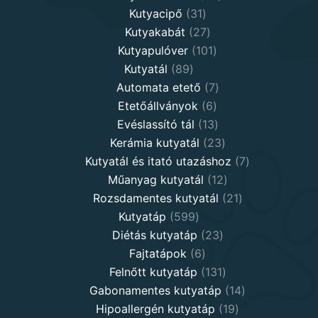
31
products
Kutyacipő
31
products
27
Kutyakabát
27
products
101
Kutyapulóver
101
89
products
Kutyatál
89
products
7
Automata etető
7
6
products
Etetőállványok
6
products
13
Evéslassító tál
13
products
23
Kerámia kutyatál
23
products
7
Kutyatál és itató utazáshoz
7
12
products
Műanyag kutyatál
12
products
21
Rozsdamentes kutyatál
21
599
products
Kutyatáp
599
products
23
Diétás kutyatáp
23
6
products
Fajtatápok
6
products
131
Felnőtt kutyatáp
131
products
14
Gabonamentes kutyatáp
14
19
products
Hipoallergén kutyatáp
19