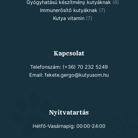
products
6
Gyógyhatású készítmény kutyáknak
6
7
products
Immunerősítő kutyáknak
7
7
products
Kutya vitamin
7
products
Kapcsolat
Telefonszám: (+36) 70 232 5249
Email: fekete.gergo@kutyusom.hu
Nyitvatartás
Hétfő-Vasárnapig: 00:00-24:00