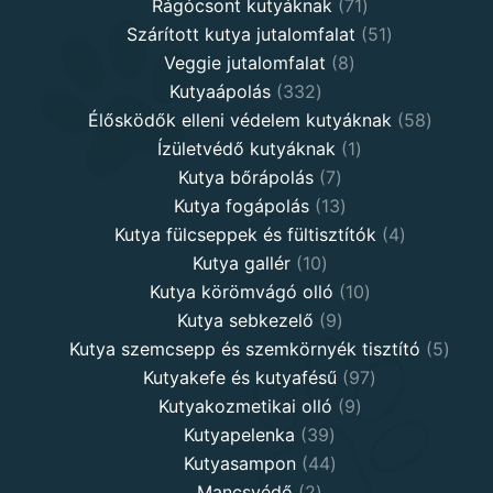
71
products
Rágócsont kutyáknak
71
products
51
Szárított kutya jutalomfalat
51
8
products
Veggie jutalomfalat
8
332
products
Kutyaápolás
332
products
58
Élősködők elleni védelem kutyáknak
58
1
product
Ízületvédő kutyáknak
1
7
product
Kutya bőrápolás
7
products
13
Kutya fogápolás
13
products
4
Kutya fülcseppek és fültisztítók
4
10
products
Kutya gallér
10
products
10
Kutya körömvágó olló
10
9
products
Kutya sebkezelő
9
products
5
Kutya szemcsepp és szemkörnyék tisztító
5
97
produ
Kutyakefe és kutyafésű
97
9
products
Kutyakozmetikai olló
9
39
products
Kutyapelenka
39
products
44
Kutyasampon
44
2
products
Mancsvédő
2