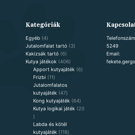
Kategóriák
Kapcsola
4
Egyéb
4
Telefonszám
products
3
Jutalomfalat tartó
3
5249
6
products
Kakizsák tartó
6
Email:
products
406
Kutya játékok
406
fekete.ger
products
6
Apport kutyajáték
6
11
products
Frizbi
11
products
Jutalomfalatos
47
kutyajáték
47
products
64
Kong kutyajáték
64
products
Kutya logikai játék
20
20
products
Labda és kötél
118
kutyajáték
118