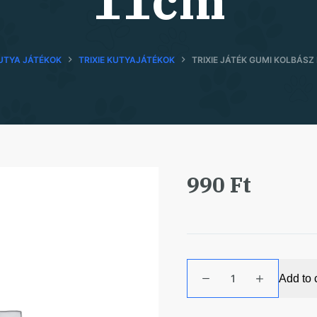
11cm
UTYA JÁTÉKOK
TRIXIE KUTYAJÁTÉKOK
TRIXIE JÁTÉK GUMI KOLBÁSZ
990
Ft
Trixie
Add to 
Játék
Gumi