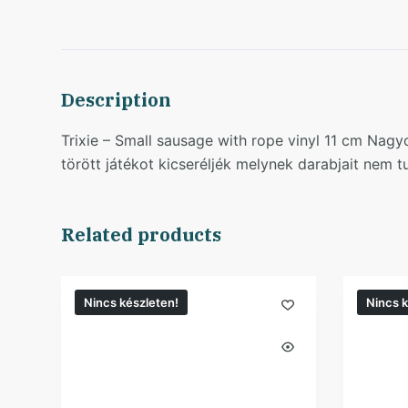
Description
Trixie – Small sausage with rope vinyl 11 cm Nag
törött játékot kicseréljék melynek darabjait nem tu
Related products
Nincs készleten!
Nincs k