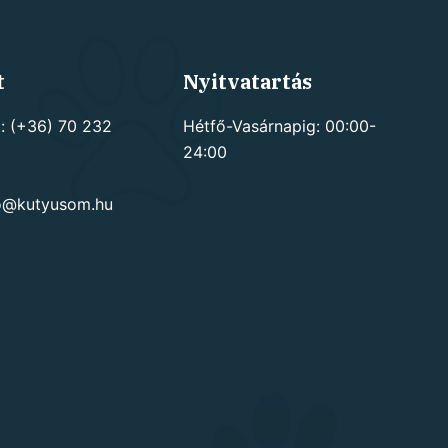
t
Nyitvatartás
: (+36) 70 232
Hétfő-Vasárnapig: 00:00-
24:00
go@kutyusom.hu