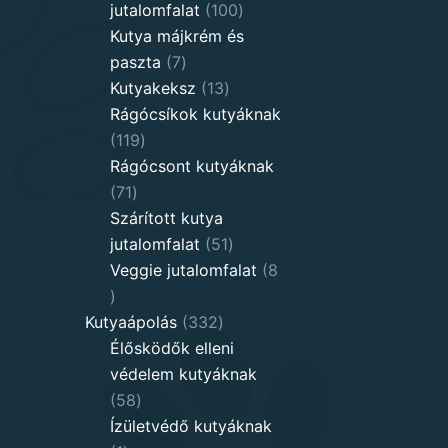
100
jutalomfalat
100
products
Kutya májkrém és
7
paszta
7
products
13
Kutyakeksz
13
products
Rágócsíkok kutyáknak
119
119
products
Rágócsont kutyáknak
71
71
products
Szárított kutya
51
jutalomfalat
51
products
Veggie jutalomfalat
8
8
products
332
Kutyaápolás
332
products
Élősködők elleni
védelem kutyáknak
58
58
products
Ízületvédő kutyáknak