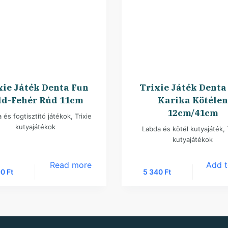
xie Játék Denta Fun
Trixie Játék Denta
ld-Fehér Rúd 11cm
Karika Kötélen
12cm/41cm
 és fogtisztító játékok
,
Trixie
kutyajátékok
Labda és kötél kutyajáték
,
kutyajátékok
Read more
Add t
90
Ft
5 340
Ft