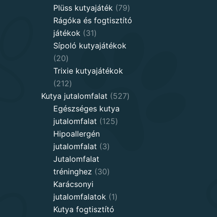
products
79
Plüss kutyajáték
79
products
Rágóka és fogtisztító
31
játékok
31
products
Sípoló kutyajátékok
20
20
products
Trixie kutyajátékok
212
212
products
527
Kutya jutalomfalat
527
products
Egészséges kutya
125
jutalomfalat
125
products
Hipoallergén
3
jutalomfalat
3
products
Jutalomfalat
30
tréninghez
30
products
Karácsonyi
1
jutalomfalatok
1
product
Kutya fogtisztító