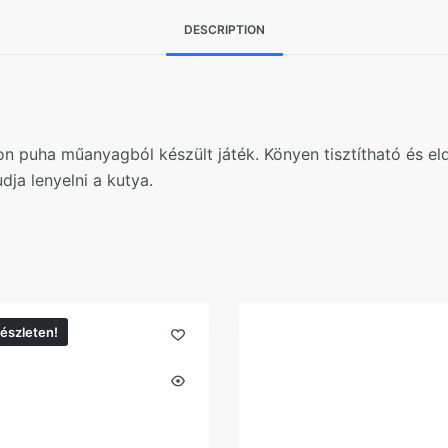
DESCRIPTION
yon puha műanyagból készült játék. Könyen tisztítható és e
dja lenyelni a kutya.
észleten!