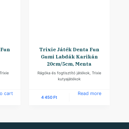
 Fun
Trixie Játék Denta Fun
Gumi Labdák Karikán
20cm/5cm, Menta
Trixie
Rágóka és fogtisztító játékok
,
Trixie
kutyajátékok
o cart
Read more
4 450
Ft