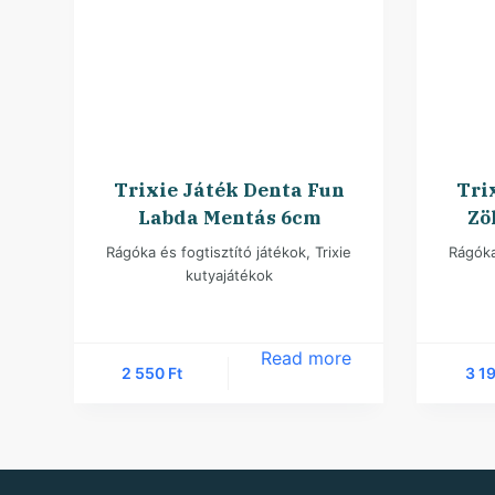
Trixie Játék Denta Fun
Tri
Labda Mentás 6cm
Zö
Rágóka és fogtisztító játékok
,
Trixie
Rágóka
kutyajátékok
Read more
2 550
Ft
3 1