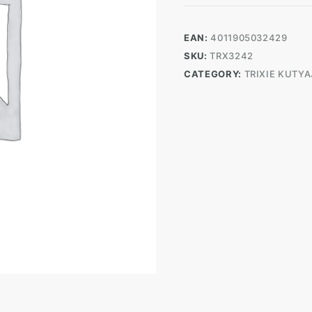
Kolbász
Kötéllel
11cm
EAN:
4011905032429
quantity
SKU:
TRX3242
CATEGORY:
TRIXIE KUTY