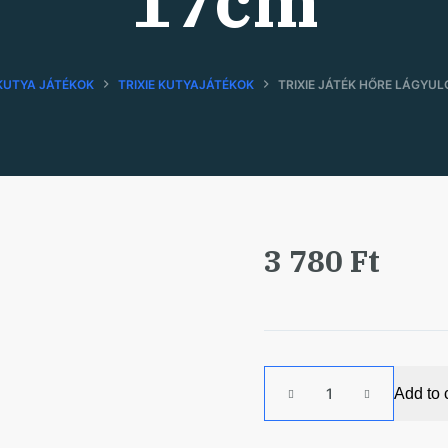
17cm
KUTYA JÁTÉKOK
TRIXIE KUTYAJÁTÉKOK
TRIXIE JÁTÉK HŐRE LÁGYU
3 780
Ft
Trixie
Add to 
Játék
Hőre