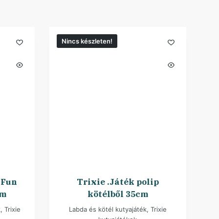
Nincs készleten!
 Fun
Trixie .Játék polip
cm
kötélből 35cm
k
,
Trixie
Labda és kötél kutyajáték
,
Trixie