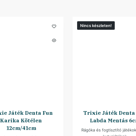
Nincs készleten!
xie Játék Denta Fun
Trixie Játék Denta
Karika Kötélen
Labda Mentás 6
12cm/41cm
Rágóka és fogtisztító játéko