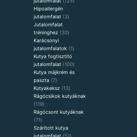
125
jutalomfalat
125
products
Hipoallergén
3
jutalomfalat
3
products
Jutalomfalat
30
tréninghez
30
products
Karácsonyi
1
jutalomfalatok
1
product
Kutya fogtisztító
100
jutalomfalat
100
products
Kutya májkrém és
7
paszta
7
products
13
Kutyakeksz
13
products
Rágócsíkok kutyáknak
119
119
products
Rágócsont kutyáknak
71
71
products
Szárított kutya
51
jutalomfalat
51