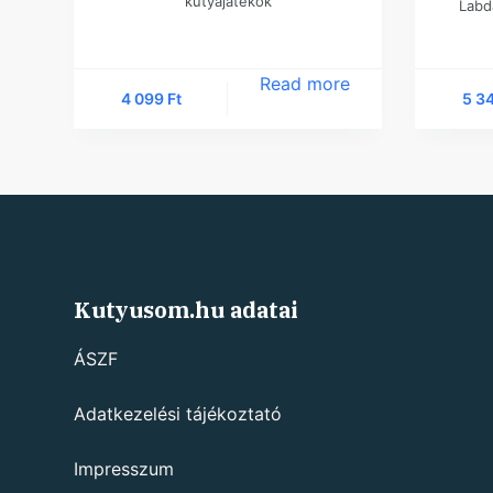
kutyajátékok
Labd
Read more
4 099
Ft
5 3
Kutyusom.hu adatai
ÁSZF
Adatkezelési tájékoztató
Impresszum