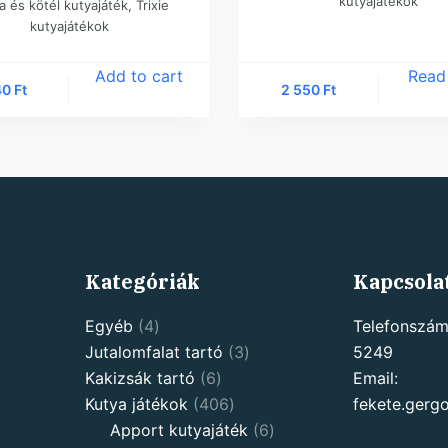
kutyajátékok
a és kötél kutyajáték
,
Trixie
kutyajátékok
Add to cart
Read
40
Ft
2 550
Ft
Kategóriák
Kapcsola
4
Egyéb
4
Telefonszám
products
3
Jutalomfalat tartó
3
5249
6
products
Kakizsák tartó
6
Email:
products
406
Kutya játékok
406
fekete.ger
products
6
Apport kutyajáték
6