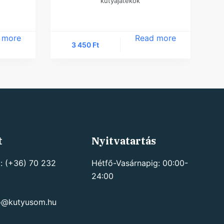
kutyajátékok
 more
Read more
3 450
Ft
t
Nyitvatartás
: (+36) 70 232
Hétfő-Vasárnapig: 00:00-
24:00
go@kutyusom.hu