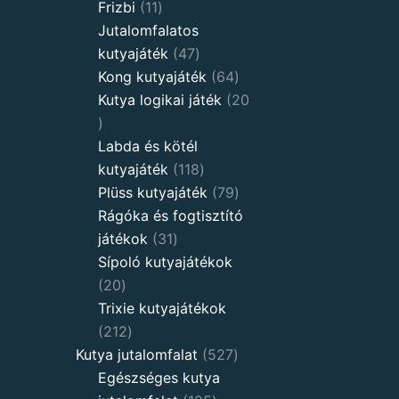
11
products
Frizbi
11
products
Jutalomfalatos
47
kutyajáték
47
products
64
Kong kutyajáték
64
products
Kutya logikai játék
20
20
products
Labda és kötél
118
kutyajáték
118
products
79
Plüss kutyajáték
79
products
Rágóka és fogtisztító
31
játékok
31
products
Sípoló kutyajátékok
20
20
products
Trixie kutyajátékok
212
212
products
527
Kutya jutalomfalat
527
products
Egészséges kutya