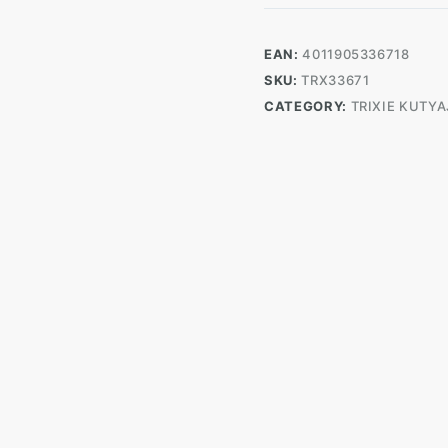
Lágyuló
Csont
17cm
EAN:
4011905336718
quantity
SKU:
TRX33671
CATEGORY:
TRIXIE KUTY