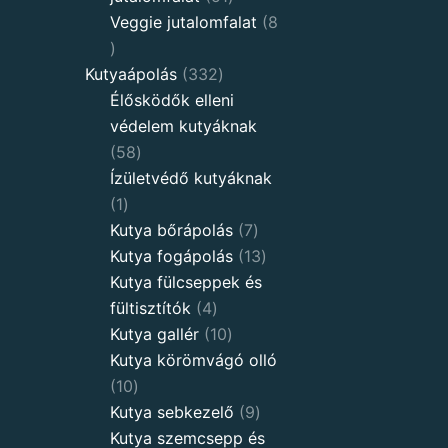
products
Veggie jutalomfalat
8
8
products
332
Kutyaápolás
332
products
Élősködők elleni
védelem kutyáknak
58
58
products
Ízületvédő kutyáknak
1
1
product
7
Kutya bőrápolás
7
products
13
Kutya fogápolás
13
products
Kutya fülcseppek és
4
fültisztítók
4
products
10
Kutya gallér
10
products
Kutya körömvágó olló
10
10
products
9
Kutya sebkezelő
9
products
Kutya szemcsepp és