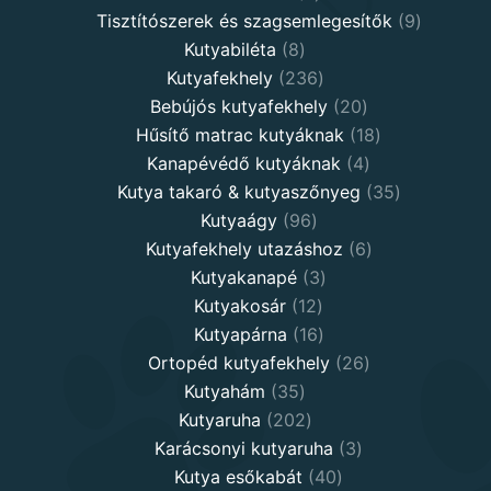
products
9
Tisztítószerek és szagsemlegesítők
9
8
products
Kutyabiléta
8
products
236
Kutyafekhely
236
products
20
Bebújós kutyafekhely
20
products
18
Hűsítő matrac kutyáknak
18
4
products
Kanapévédő kutyáknak
4
products
35
Kutya takaró & kutyaszőnyeg
35
96
products
Kutyaágy
96
products
6
Kutyafekhely utazáshoz
6
3
products
Kutyakanapé
3
12
products
Kutyakosár
12
products
16
Kutyapárna
16
products
26
Ortopéd kutyafekhely
26
35
products
Kutyahám
35
products
202
Kutyaruha
202
products
3
Karácsonyi kutyaruha
3
40
products
Kutya esőkabát
40