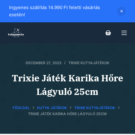
S
Ingyenes szállítás 14.990 Ft feletti vásárlás
k
esetén!
i
p
t
o
c
o
DECEMBER 27, 2023
TRIXIE KUTYAJÁTÉKOK
n
Trixie Játék Karika Hőre
t
e
Lágyuló 25cm
n
t
FŐOLDAL
KUTYA JÁTÉKOK
TRIXIE KUTYAJÁTÉKOK
TRIXIE JÁTÉK KARIKA HŐRE LÁGYULÓ 25CM