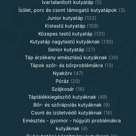
5
products
Ivartalanított kutyatáp
5
products
3
Ízület, porc és csont támogató kutyatápok
3
122
produ
Junior kutyatáp
122
products
159
Kistestű kutyatáp
159
products
131
Közepes testű kutyatáp
131
products
130
Kutyatáp nagytestű kutyáknak
130
27
products
Senior kutyatáp
27
products
30
Táp érzékeny emésztésű kutyáknak
30
13
product
Tápok szőr- és bőrproblémákra
13
47
products
Nyakörv
47
20
products
Póráz
20
products
16
Szájkosár
16
products
49
Táplálékkiegészítő kutyáknak
49
products
9
Bőr- és szőrápolás kutyáknak
9
products
16
Csont és izületvédő kutyáknak
16
products
Emésztés - gyomor - húgyúti problémákra
4
kutyáknak
4