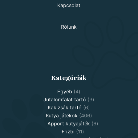
Kapcsolat
Rólunk
Kategóriák
4
Egyéb
4
products
3
Jutalomfalat tartó
3
6
products
Kakizsák tartó
6
products
406
Kutya játékok
406
products
6
Apport kutyajáték
6
11
products
Frizbi
11