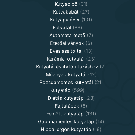
31
products
Kutyacipő
31
products
27
Kutyakabát
27
products
101
Kutyapulóver
101
89
products
Kutyatál
89
products
7
Automata etető
7
6
products
Etetőállványok
6
products
13
Evéslassító tál
13
products
23
Kerámia kutyatál
23
products
7
Kutyatál és itató utazáshoz
7
12
products
Műanyag kutyatál
12
products
21
Rozsdamentes kutyatál
21
599
products
Kutyatáp
599
products
23
Diétás kutyatáp
23
6
products
Fajtatápok
6
products
131
Felnőtt kutyatáp
131
products
14
Gabonamentes kutyatáp
14
19
products
Hipoallergén kutyatáp
19