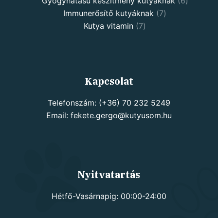
products
6
Gyógyhatású készítmény kutyáknak
6
7
products
Immunerősítő kutyáknak
7
7
products
Kutya vitamin
7
products
Kapcsolat
Telefonszám: (+36) 70 232 5249
Email: fekete.gergo@kutyusom.hu
Nyitvatartás
Hétfő-Vasárnapig: 00:00-24:00