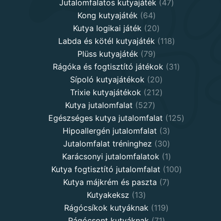
products
47
Jutalomfalatos kutyajáték
47
64
products
Kong kutyajáték
64
products
20
Kutya logikai játék
20
products
118
Labda és kötél kutyajáték
118
79
products
Plüss kutyajáték
79
products
31
Rágóka és fogtisztító játékok
31
20
products
Sípoló kutyajátékok
20
products
212
Trixie kutyajátékok
212
527
products
Kutya jutalomfalat
527
products
125
Egészséges kutya jutalomfalat
125
3
products
Hipoallergén jutalomfalat
3
30
products
Jutalomfalat tréninghez
30
products
1
Karácsonyi jutalomfalatok
1
product
100
Kutya fogtisztító jutalomfalat
100
7
products
Kutya májkrém és paszta
7
13
products
Kutyakeksz
13
products
119
Rágócsíkok kutyáknak
119
71
products
Rágócsont kutyáknak
71