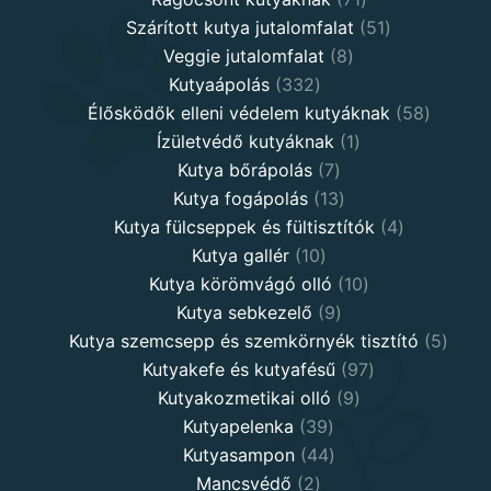
products
51
Szárított kutya jutalomfalat
51
8
products
Veggie jutalomfalat
8
332
products
Kutyaápolás
332
products
58
Élősködők elleni védelem kutyáknak
58
1
product
Ízületvédő kutyáknak
1
7
product
Kutya bőrápolás
7
products
13
Kutya fogápolás
13
products
4
Kutya fülcseppek és fültisztítók
4
10
products
Kutya gallér
10
products
10
Kutya körömvágó olló
10
9
products
Kutya sebkezelő
9
products
5
Kutya szemcsepp és szemkörnyék tisztító
5
97
produ
Kutyakefe és kutyafésű
97
9
products
Kutyakozmetikai olló
9
39
products
Kutyapelenka
39
products
44
Kutyasampon
44
2
products
Mancsvédő
2