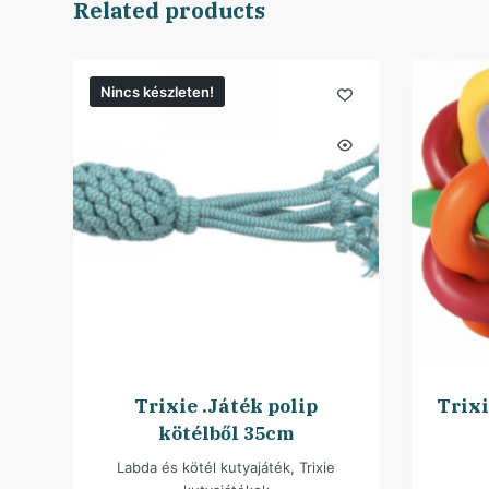
Related products
Nincs készleten!
Trixie .Játék polip
Trix
kötélből 35cm
Labda és kötél kutyajáték
,
Trixie