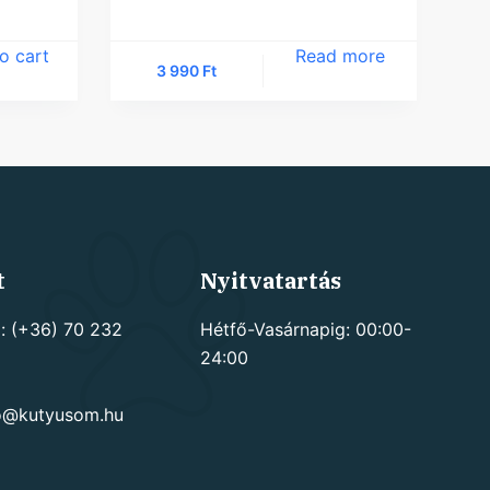
o cart
Read more
3 990
Ft
t
Nyitvatartás
: (+36) 70 232
Hétfő-Vasárnapig: 00:00-
24:00
go@kutyusom.hu