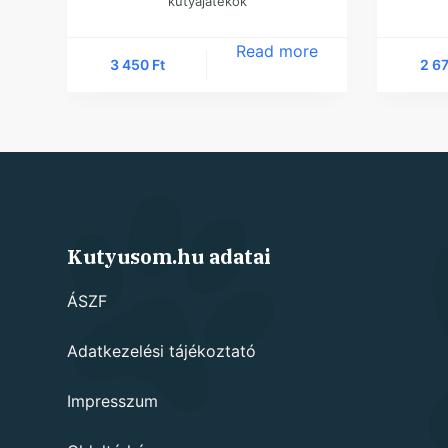
kutyajátékok
Read more
3 450
Ft
2 6
Kutyusom.hu adatai
ÁSZF
Adatkezelési tájékoztató
Impresszum