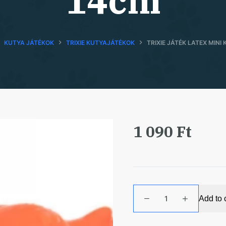
14cm
KUTYA JÁTÉKOK
TRIXIE KUTYAJÁTÉKOK
TRIXIE JÁTÉK LATEX MINI
1 090
Ft
Trixie
Add to 
Játék
Latex