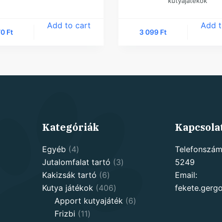
kutyajátékok
Add to cart
Add t
70
Ft
3 099
Ft
Kategóriák
Kapcsola
4
Egyéb
4
Telefonszám
products
3
Jutalomfalat tartó
3
5249
6
products
Kakizsák tartó
6
Email:
products
406
Kutya játékok
406
fekete.ger
products
6
Apport kutyajáték
6
11
products
Frizbi
11