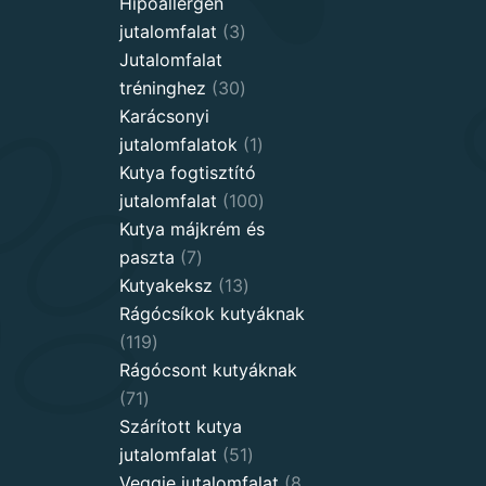
products
Hipoallergén
3
jutalomfalat
3
products
Jutalomfalat
30
tréninghez
30
products
Karácsonyi
1
jutalomfalatok
1
product
Kutya fogtisztító
100
jutalomfalat
100
products
Kutya májkrém és
7
paszta
7
products
13
Kutyakeksz
13
products
Rágócsíkok kutyáknak
119
119
products
Rágócsont kutyáknak
71
71
products
Szárított kutya
51
jutalomfalat
51
products
Veggie jutalomfalat
8