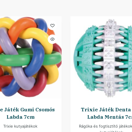
ie Játék Gumi Csomós
Trixie Játék Denta
Labda 7cm
Labda Mentás 7
Trixie kutyajátékok
Rágóka és fogtisztító játéko