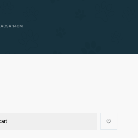
 KACSA 14CM
cart