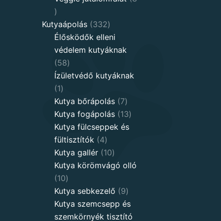
8
products
332
Kutyaápolás
332
products
Élősködők elleni
védelem kutyáknak
58
58
products
Ízületvédő kutyáknak
1
1
product
7
Kutya bőrápolás
7
products
13
Kutya fogápolás
13
products
Kutya fülcseppek és
4
fültisztítók
4
products
10
Kutya gallér
10
products
Kutya körömvágó olló
10
10
products
9
Kutya sebkezelő
9
products
Kutya szemcsepp és
szemkörnyék tisztító