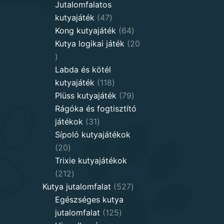
products
Jutalomfalatos
47
kutyajáték
47
products
64
Kong kutyajáték
64
products
Kutya logikai játék
20
20
products
Labda és kötél
118
kutyajáték
118
products
79
Plüss kutyajáték
79
products
Rágóka és fogtisztító
31
játékok
31
products
Sípoló kutyajátékok
20
20
products
Trixie kutyajátékok
212
212
products
527
Kutya jutalomfalat
527
products
Egészséges kutya
125
jutalomfalat
125