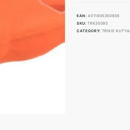
Mini
Kacsa
14cm
EAN:
4011905350936
quantity
SKU:
TRX35093
CATEGORY:
TRIXIE KUTY