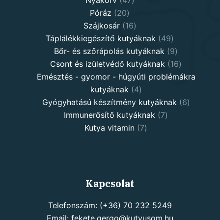
Nyakörv
47
20
products
Póráz
20
products
16
Szájkosár
16
products
49
Táplálékkiegészítő kutyáknak
49
products
9
Bőr- és szőrápolás kutyáknak
9
products
16
Csont és izületvédő kutyáknak
16
products
Emésztés - gyomor - húgyúti problémákra
4
kutyáknak
4
products
6
Gyógyhatású készítmény kutyáknak
6
7
products
Immunerősítő kutyáknak
7
7
products
Kutya vitamin
7
products
Kapcsolat
Telefonszám: (+36) 70 232 5249
Email: fekete.gergo@kutyusom.hu