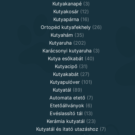
3
products
Kutyakanapé
3
12
products
Kutyakosár
12
products
16
Kutyapárna
16
products
26
Ortopéd kutyafekhely
26
35
products
Kutyahám
35
products
202
Kutyaruha
202
products
3
Karácsonyi kutyaruha
3
40
products
Kutya esőkabát
40
31
products
Kutyacipő
31
products
27
Kutyakabát
27
products
101
Kutyapulóver
101
89
products
Kutyatál
89
products
7
Automata etető
7
6
products
Etetőállványok
6
products
13
Evéslassító tál
13
products
23
Kerámia kutyatál
23
products
7
Kutyatál és itató utazáshoz
7