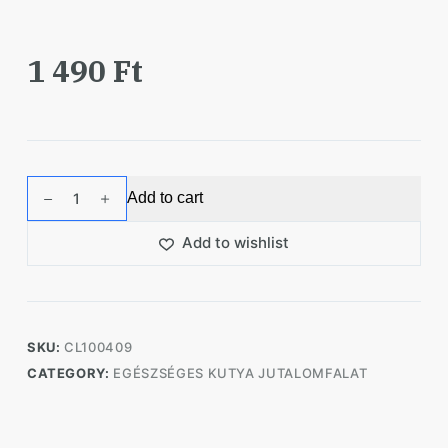
1 490
Ft
Carnilove
Add to cart
Dog
Makréla
Add to wishlist
Hússal
és
Málnával
200g
SKU:
CL100409
quantity
CATEGORY:
EGÉSZSÉGES KUTYA JUTALOMFALAT