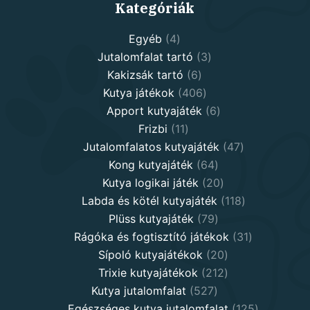
Kategóriák
4
Egyéb
4
products
3
Jutalomfalat tartó
3
6
products
Kakizsák tartó
6
products
406
Kutya játékok
406
products
6
Apport kutyajáték
6
11
products
Frizbi
11
products
47
Jutalomfalatos kutyajáték
47
64
products
Kong kutyajáték
64
products
20
Kutya logikai játék
20
products
118
Labda és kötél kutyajáték
118
79
products
Plüss kutyajáték
79
products
31
Rágóka és fogtisztító játékok
31
20
products
Sípoló kutyajátékok
20
products
212
Trixie kutyajátékok
212
527
products
Kutya jutalomfalat
527
products
125
Egészséges kutya jutalomfalat
125