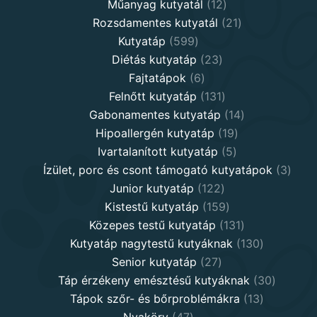
12
products
Műanyag kutyatál
12
products
21
Rozsdamentes kutyatál
21
599
products
Kutyatáp
599
products
23
Diétás kutyatáp
23
6
products
Fajtatápok
6
products
131
Felnőtt kutyatáp
131
products
14
Gabonamentes kutyatáp
14
19
products
Hipoallergén kutyatáp
19
5
products
Ivartalanított kutyatáp
5
products
3
Ízület, porc és csont támogató kutyatápok
3
122
produ
Junior kutyatáp
122
products
159
Kistestű kutyatáp
159
products
131
Közepes testű kutyatáp
131
products
130
Kutyatáp nagytestű kutyáknak
130
27
products
Senior kutyatáp
27
products
30
Táp érzékeny emésztésű kutyáknak
30
13
product
Tápok szőr- és bőrproblémákra
13
47
products