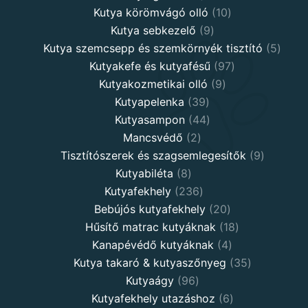
products
10
Kutya körömvágó olló
10
9
products
Kutya sebkezelő
9
products
5
Kutya szemcsepp és szemkörnyék tisztító
5
97
produ
Kutyakefe és kutyafésű
97
9
products
Kutyakozmetikai olló
9
39
products
Kutyapelenka
39
products
44
Kutyasampon
44
2
products
Mancsvédő
2
products
9
Tisztítószerek és szagsemlegesítők
9
8
products
Kutyabiléta
8
products
236
Kutyafekhely
236
products
20
Bebújós kutyafekhely
20
products
18
Hűsítő matrac kutyáknak
18
4
products
Kanapévédő kutyáknak
4
products
35
Kutya takaró & kutyaszőnyeg
35
96
products
Kutyaágy
96
products
6
Kutyafekhely utazáshoz
6