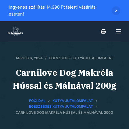
S
Ingyenes szállítás 14.990 Ft feletti vásárlás
k
esetén!
i
p
t
o
c
ÁPRILIS 6, 2024
EGÉSZSÉGES KUTYA JUTALOMFALAT
o
n
Carnilove Dog Makréla
t
e
Hússal és Málnával 200g
n
t
FŐOLDAL
KUTYA JUTALOMFALAT
EGÉSZSÉGES KUTYA JUTALOMFALAT
CARNILOVE DOG MAKRÉLA HÚSSAL ÉS MÁLNÁVAL 200G