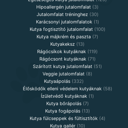
3
products
Hipoallergén jutalomfalat
3
30
products
Jutalomfalat tréninghez
30
products
1
Karácsonyi jutalomfalatok
1
product
100
Kutya fogtisztító jutalomfalat
100
7
products
Kutya májkrém és paszta
7
13
products
Kutyakeksz
13
products
119
Rágócsíkok kutyáknak
119
71
products
Rágócsont kutyáknak
71
products
51
Szárított kutya jutalomfalat
51
8
products
Veggie jutalomfalat
8
332
products
Kutyaápolás
332
products
58
Élősködők elleni védelem kutyáknak
58
1
product
Ízületvédő kutyáknak
1
7
product
Kutya bőrápolás
7
products
13
Kutya fogápolás
13
products
4
Kutya fülcseppek és fültisztítók
4
10
products
Kutya gallér
10