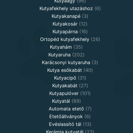
96
products
Kutyaágy
96
products
6
Kutyafekhely utazáshoz
6
3
products
Kutyakanapé
3
12
products
Kutyakosár
12
products
16
Kutyapárna
16
products
26
Ortopéd kutyafekhely
26
35
products
Kutyahám
35
products
202
Kutyaruha
202
products
3
Karácsonyi kutyaruha
3
40
products
Kutya esőkabát
40
31
products
Kutyacipő
31
products
27
Kutyakabát
27
products
101
Kutyapulóver
101
89
products
Kutyatál
89
products
7
Automata etető
7
6
products
Etetőállványok
6
products
13
Evéslassító tál
13
products
23
Kerámia kutyatál
23