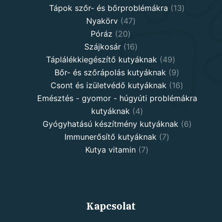
13
product
Tápok szőr- és bőrproblémákra
13
47
products
Nyakörv
47
20
products
Póráz
20
products
16
Szájkosár
16
products
49
Táplálékkiegészítő kutyáknak
49
products
9
Bőr- és szőrápolás kutyáknak
9
products
16
Csont és izületvédő kutyáknak
16
products
Emésztés - gyomor - húgyúti problémákra
4
kutyáknak
4
products
6
Gyógyhatású készítmény kutyáknak
6
7
products
Immunerősítő kutyáknak
7
7
products
Kutya vitamin
7
products
Kapcsolat