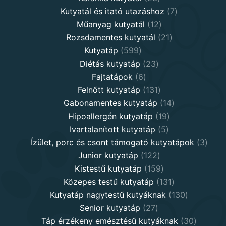
products
7
Kutyatál és itató utazáshoz
7
12
products
Műanyag kutyatál
12
products
21
Rozsdamentes kutyatál
21
599
products
Kutyatáp
599
products
23
Diétás kutyatáp
23
6
products
Fajtatápok
6
products
131
Felnőtt kutyatáp
131
products
14
Gabonamentes kutyatáp
14
19
products
Hipoallergén kutyatáp
19
5
products
Ivartalanított kutyatáp
5
products
3
Ízület, porc és csont támogató kutyatápok
3
122
produ
Junior kutyatáp
122
products
159
Kistestű kutyatáp
159
products
131
Közepes testű kutyatáp
131
products
130
Kutyatáp nagytestű kutyáknak
130
27
products
Senior kutyatáp
27
products
30
Táp érzékeny emésztésű kutyáknak
30