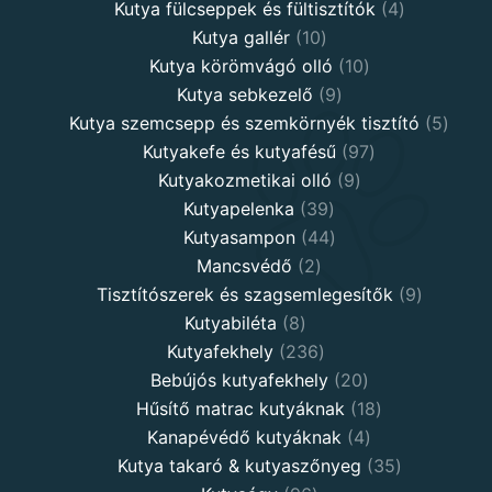
products
4
Kutya fülcseppek és fültisztítók
4
10
products
Kutya gallér
10
products
10
Kutya körömvágó olló
10
9
products
Kutya sebkezelő
9
products
5
Kutya szemcsepp és szemkörnyék tisztító
5
97
produ
Kutyakefe és kutyafésű
97
9
products
Kutyakozmetikai olló
9
39
products
Kutyapelenka
39
products
44
Kutyasampon
44
2
products
Mancsvédő
2
products
9
Tisztítószerek és szagsemlegesítők
9
8
products
Kutyabiléta
8
products
236
Kutyafekhely
236
products
20
Bebújós kutyafekhely
20
products
18
Hűsítő matrac kutyáknak
18
4
products
Kanapévédő kutyáknak
4
products
35
Kutya takaró & kutyaszőnyeg
35