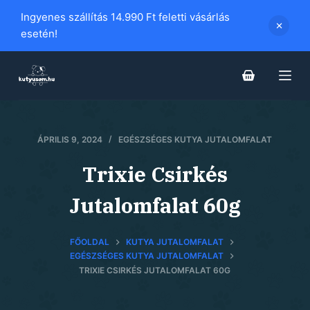
S
Ingyenes szállítás 14.990 Ft feletti vásárlás
k
esetén!
i
p
t
o
c
ÁPRILIS 9, 2024
EGÉSZSÉGES KUTYA JUTALOMFALAT
o
n
Trixie Csirkés
t
e
Jutalomfalat 60g
n
t
FŐOLDAL
KUTYA JUTALOMFALAT
EGÉSZSÉGES KUTYA JUTALOMFALAT
TRIXIE CSIRKÉS JUTALOMFALAT 60G