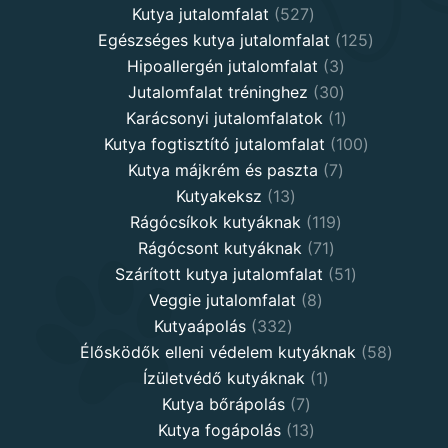
527
products
Kutya jutalomfalat
527
products
125
Egészséges kutya jutalomfalat
125
3
products
Hipoallergén jutalomfalat
3
30
products
Jutalomfalat tréninghez
30
products
1
Karácsonyi jutalomfalatok
1
product
100
Kutya fogtisztító jutalomfalat
100
7
products
Kutya májkrém és paszta
7
13
products
Kutyakeksz
13
products
119
Rágócsíkok kutyáknak
119
71
products
Rágócsont kutyáknak
71
products
51
Szárított kutya jutalomfalat
51
8
products
Veggie jutalomfalat
8
332
products
Kutyaápolás
332
products
58
Élősködők elleni védelem kutyáknak
58
1
product
Ízületvédő kutyáknak
1
7
product
Kutya bőrápolás
7
products
13
Kutya fogápolás
13