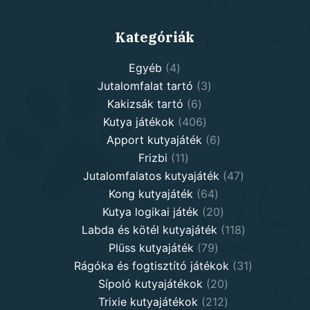
Kategóriák
4
Egyéb
4
products
3
Jutalomfalat tartó
3
6
products
Kakizsák tartó
6
products
406
Kutya játékok
406
products
6
Apport kutyajáték
6
11
products
Frizbi
11
products
47
Jutalomfalatos kutyajáték
47
64
products
Kong kutyajáték
64
products
20
Kutya logikai játék
20
products
118
Labda és kötél kutyajáték
118
79
products
Plüss kutyajáték
79
products
31
Rágóka és fogtisztító játékok
31
20
products
Sípoló kutyajátékok
20
products
212
Trixie kutyajátékok
212