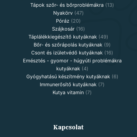
13
product
Tápok szőr- és bőrproblémákra
13
47
products
Nyakörv
47
20
products
Póráz
20
products
16
Szájkosár
16
products
49
Táplálékkiegészítő kutyáknak
49
products
9
Bőr- és szőrápolás kutyáknak
9
products
16
Csont és izületvédő kutyáknak
16
products
Emésztés - gyomor - húgyúti problémákra
4
kutyáknak
4
products
6
Gyógyhatású készítmény kutyáknak
6
7
products
Immunerősítő kutyáknak
7
7
products
Kutya vitamin
7
products
Kapcsolat