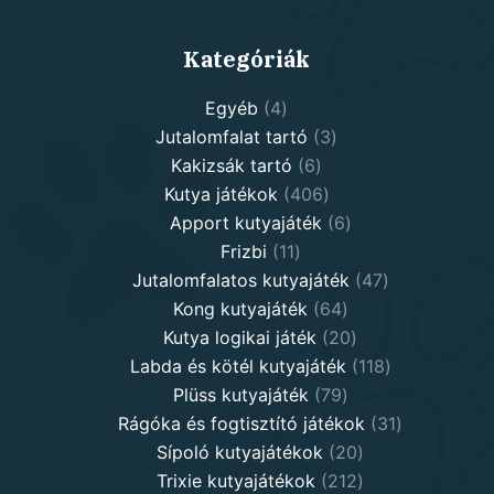
Kategóriák
4
Egyéb
4
products
3
Jutalomfalat tartó
3
6
products
Kakizsák tartó
6
products
406
Kutya játékok
406
products
6
Apport kutyajáték
6
11
products
Frizbi
11
products
47
Jutalomfalatos kutyajáték
47
64
products
Kong kutyajáték
64
products
20
Kutya logikai játék
20
products
118
Labda és kötél kutyajáték
118
79
products
Plüss kutyajáték
79
products
31
Rágóka és fogtisztító játékok
31
20
products
Sípoló kutyajátékok
20
products
212
Trixie kutyajátékok
212