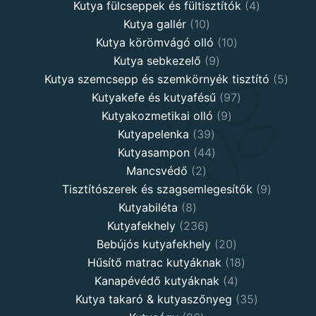
products
4
Kutya fülcseppek és fültisztítók
4
10
products
Kutya gallér
10
products
10
Kutya körömvágó olló
10
9
products
Kutya sebkezelő
9
products
5
Kutya szemcsepp és szemkörnyék tisztító
5
97
produ
Kutyakefe és kutyafésű
97
9
products
Kutyakozmetikai olló
9
39
products
Kutyapelenka
39
products
44
Kutyasampon
44
2
products
Mancsvédő
2
products
9
Tisztítószerek és szagsemlegesítők
9
8
products
Kutyabiléta
8
products
236
Kutyafekhely
236
products
20
Bebújós kutyafekhely
20
products
18
Hűsítő matrac kutyáknak
18
4
products
Kanapévédő kutyáknak
4
products
35
Kutya takaró & kutyaszőnyeg
35