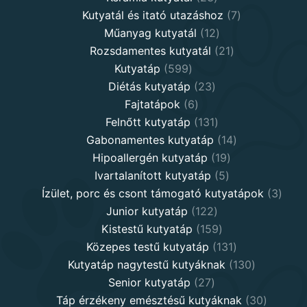
products
7
Kutyatál és itató utazáshoz
7
12
products
Műanyag kutyatál
12
products
21
Rozsdamentes kutyatál
21
599
products
Kutyatáp
599
products
23
Diétás kutyatáp
23
6
products
Fajtatápok
6
products
131
Felnőtt kutyatáp
131
products
14
Gabonamentes kutyatáp
14
19
products
Hipoallergén kutyatáp
19
5
products
Ivartalanított kutyatáp
5
products
3
Ízület, porc és csont támogató kutyatápok
3
122
produ
Junior kutyatáp
122
products
159
Kistestű kutyatáp
159
products
131
Közepes testű kutyatáp
131
products
130
Kutyatáp nagytestű kutyáknak
130
27
products
Senior kutyatáp
27
products
30
Táp érzékeny emésztésű kutyáknak
30