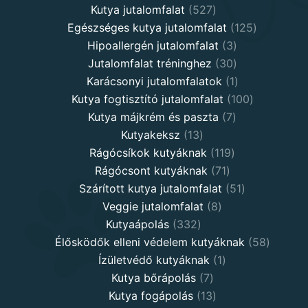
527
products
Kutya jutalomfalat
527
products
125
Egészséges kutya jutalomfalat
125
3
products
Hipoallergén jutalomfalat
3
30
products
Jutalomfalat tréninghez
30
products
1
Karácsonyi jutalomfalatok
1
product
100
Kutya fogtisztító jutalomfalat
100
7
products
Kutya májkrém és paszta
7
13
products
Kutyakeksz
13
products
119
Rágócsíkok kutyáknak
119
71
products
Rágócsont kutyáknak
71
products
51
Szárított kutya jutalomfalat
51
8
products
Veggie jutalomfalat
8
332
products
Kutyaápolás
332
products
58
Élősködők elleni védelem kutyáknak
58
1
product
Ízületvédő kutyáknak
1
7
product
Kutya bőrápolás
7
products
13
Kutya fogápolás
13