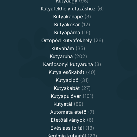
96
products
Kutyaágy
96
products
6
Kutyafekhely utazáshoz
6
3
products
Kutyakanapé
3
12
products
Kutyakosár
12
products
16
Kutyapárna
16
products
26
Ortopéd kutyafekhely
26
35
products
Kutyahám
35
products
202
Kutyaruha
202
products
3
Karácsonyi kutyaruha
3
40
products
Kutya esőkabát
40
31
products
Kutyacipő
31
products
27
Kutyakabát
27
products
101
Kutyapulóver
101
89
products
Kutyatál
89
products
7
Automata etető
7
6
products
Etetőállványok
6
products
13
Evéslassító tál
13
products
23
Kerámia kutyatál
23