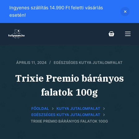
S
Ingyenes szállítás 14.990 Ft feletti vásárlás
k
esetén!
i
p
t
o
c
ÁPRILIS 11, 2024
EGÉSZSÉGES KUTYA JUTALOMFALAT
o
n
Trixie Premio bárányos
t
e
falatok 100g
n
t
FŐOLDAL
KUTYA JUTALOMFALAT
EGÉSZSÉGES KUTYA JUTALOMFALAT
TRIXIE PREMIO BÁRÁNYOS FALATOK 100G