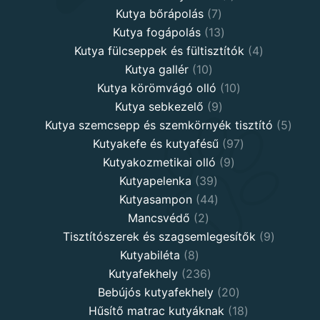
7
product
Kutya bőrápolás
7
products
13
Kutya fogápolás
13
products
4
Kutya fülcseppek és fültisztítók
4
10
products
Kutya gallér
10
products
10
Kutya körömvágó olló
10
9
products
Kutya sebkezelő
9
products
5
Kutya szemcsepp és szemkörnyék tisztító
5
97
produ
Kutyakefe és kutyafésű
97
9
products
Kutyakozmetikai olló
9
39
products
Kutyapelenka
39
products
44
Kutyasampon
44
2
products
Mancsvédő
2
products
9
Tisztítószerek és szagsemlegesítők
9
8
products
Kutyabiléta
8
products
236
Kutyafekhely
236
products
20
Bebújós kutyafekhely
20
products
18
Hűsítő matrac kutyáknak
18