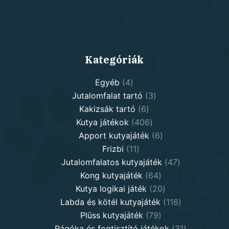
Kategóriák
4
Egyéb
4
products
3
Jutalomfalat tartó
3
6
products
Kakizsák tartó
6
products
406
Kutya játékok
406
products
6
Apport kutyajáték
6
11
products
Frizbi
11
products
47
Jutalomfalatos kutyajáték
47
64
products
Kong kutyajáték
64
products
20
Kutya logikai játék
20
products
118
Labda és kötél kutyajáték
118
79
products
Plüss kutyajáték
79
products
31
Rágóka és fogtisztító játékok
31