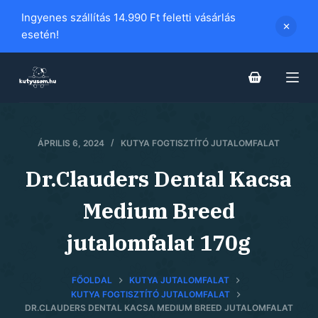
S
Ingyenes szállítás 14.990 Ft feletti vásárlás
k
esetén!
i
p
t
o
c
ÁPRILIS 6, 2024
KUTYA FOGTISZTÍTÓ JUTALOMFALAT
o
n
Dr.Clauders Dental Kacsa
t
e
Medium Breed
n
jutalomfalat 170g
t
FŐOLDAL
KUTYA JUTALOMFALAT
KUTYA FOGTISZTÍTÓ JUTALOMFALAT
DR.CLAUDERS DENTAL KACSA MEDIUM BREED JUTALOMFALAT