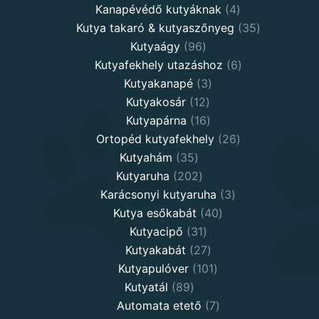
4
products
Kanapévédő kutyáknak
4
products
35
Kutya takaró & kutyaszőnyeg
35
96
products
Kutyaágy
96
products
6
Kutyafekhely utazáshoz
6
3
products
Kutyakanapé
3
12
products
Kutyakosár
12
products
16
Kutyapárna
16
products
26
Ortopéd kutyafekhely
26
35
products
Kutyahám
35
products
202
Kutyaruha
202
products
3
Karácsonyi kutyaruha
3
40
products
Kutya esőkabát
40
31
products
Kutyacipő
31
products
27
Kutyakabát
27
products
101
Kutyapulóver
101
89
products
Kutyatál
89
products
7
Automata etető
7