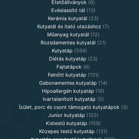
6
products
Etetőállványok
6
products
13
Evéslassító tál
13
products
23
Kerámia kutyatál
23
products
7
Kutyatál és itató utazáshoz
7
12
products
Műanyag kutyatál
12
products
21
Rozsdamentes kutyatál
21
599
products
Kutyatáp
599
products
23
Diétás kutyatáp
23
6
products
Fajtatápok
6
products
131
Felnőtt kutyatáp
131
products
14
Gabonamentes kutyatáp
14
19
products
Hipoallergén kutyatáp
19
5
products
Ivartalanított kutyatáp
5
products
3
Ízület, porc és csont támogató kutyatápok
3
122
produ
Junior kutyatáp
122
products
159
Kistestű kutyatáp
159
products
131
Közepes testű kutyatáp
131