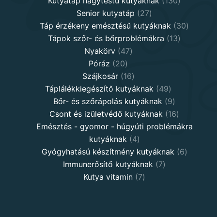
products
130
Kutyatáp nagytestű kutyáknak
130
27
products
Senior kutyatáp
27
products
30
Táp érzékeny emésztésű kutyáknak
30
13
product
Tápok szőr- és bőrproblémákra
13
47
products
Nyakörv
47
20
products
Póráz
20
products
16
Szájkosár
16
products
49
Táplálékkiegészítő kutyáknak
49
products
9
Bőr- és szőrápolás kutyáknak
9
products
16
Csont és izületvédő kutyáknak
16
products
Emésztés - gyomor - húgyúti problémákra
4
kutyáknak
4
products
6
Gyógyhatású készítmény kutyáknak
6
7
products
Immunerősítő kutyáknak
7
7
products
Kutya vitamin
7
products