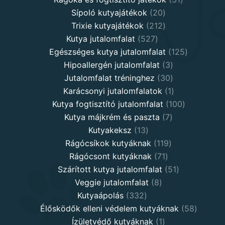
20
products
Sípoló kutyajátékok
20
products
212
Trixie kutyajátékok
212
527
products
Kutya jutalomfalat
527
products
125
Egészséges kutya jutalomfalat
125
3
products
Hipoallergén jutalomfalat
3
30
products
Jutalomfalat tréninghez
30
products
1
Karácsonyi jutalomfalatok
1
product
100
Kutya fogtisztító jutalomfalat
100
7
products
Kutya májkrém és paszta
7
13
products
Kutyakeksz
13
products
119
Rágócsíkok kutyáknak
119
71
products
Rágócsont kutyáknak
71
products
51
Szárított kutya jutalomfalat
51
8
products
Veggie jutalomfalat
8
332
products
Kutyaápolás
332
products
58
Élősködők elleni védelem kutyáknak
58
1
product
Ízületvédő kutyáknak
1