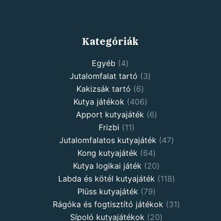
Kategóriák
4
Egyéb
4
products
3
Jutalomfalat tartó
3
6
products
Kakizsák tartó
6
products
406
Kutya játékok
406
products
6
Apport kutyajáték
6
11
products
Frizbi
11
products
47
Jutalomfalatos kutyajáték
47
64
products
Kong kutyajáték
64
products
20
Kutya logikai játék
20
products
118
Labda és kötél kutyajáték
118
79
products
Plüss kutyajáték
79
products
31
Rágóka és fogtisztító játékok
31
20
products
Sípoló kutyajátékok
20