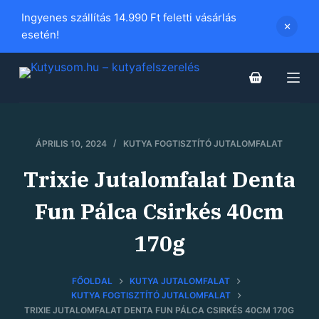
S
Ingyenes szállítás 14.990 Ft feletti vásárlás
k
esetén!
i
p
t
o
c
ÁPRILIS 10, 2024
KUTYA FOGTISZTÍTÓ JUTALOMFALAT
o
n
Trixie Jutalomfalat Denta
t
e
Fun Pálca Csirkés 40cm
n
170g
t
FŐOLDAL
KUTYA JUTALOMFALAT
KUTYA FOGTISZTÍTÓ JUTALOMFALAT
TRIXIE JUTALOMFALAT DENTA FUN PÁLCA CSIRKÉS 40CM 170G