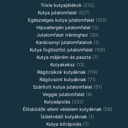
products
212
Trixie kutyajátékok
212
527
products
Kutya jutalomfalat
527
products
125
Egészséges kutya jutalomfalat
125
3
products
Hipoallergén jutalomfalat
3
30
products
Jutalomfalat tréninghez
30
products
1
Karácsonyi jutalomfalatok
1
product
100
Kutya fogtisztító jutalomfalat
100
7
products
Kutya májkrém és paszta
7
13
products
Kutyakeksz
13
products
119
Rágócsíkok kutyáknak
119
71
products
Rágócsont kutyáknak
71
products
51
Szárított kutya jutalomfalat
51
8
products
Veggie jutalomfalat
8
332
products
Kutyaápolás
332
products
58
Élősködők elleni védelem kutyáknak
58
1
product
Ízületvédő kutyáknak
1
7
product
Kutya bőrápolás
7