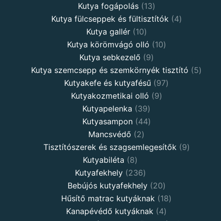
products
13
Kutya fogápolás
13
products
4
Kutya fülcseppek és fültisztítók
4
10
products
Kutya gallér
10
products
10
Kutya körömvágó olló
10
9
products
Kutya sebkezelő
9
products
5
Kutya szemcsepp és szemkörnyék tisztító
5
97
produ
Kutyakefe és kutyafésű
97
9
products
Kutyakozmetikai olló
9
39
products
Kutyapelenka
39
products
44
Kutyasampon
44
2
products
Mancsvédő
2
products
9
Tisztítószerek és szagsemlegesítők
9
8
products
Kutyabiléta
8
products
236
Kutyafekhely
236
products
20
Bebújós kutyafekhely
20
products
18
Hűsítő matrac kutyáknak
18
4
products
Kanapévédő kutyáknak
4