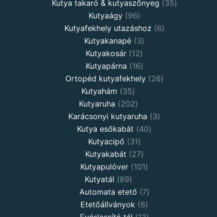
products
35
Kutya takaró & kutyaszőnyeg
35
96
products
Kutyaágy
96
products
6
Kutyafekhely utazáshoz
6
3
products
Kutyakanapé
3
12
products
Kutyakosár
12
products
16
Kutyapárna
16
products
26
Ortopéd kutyafekhely
26
35
products
Kutyahám
35
products
202
Kutyaruha
202
products
3
Karácsonyi kutyaruha
3
40
products
Kutya esőkabát
40
31
products
Kutyacipő
31
products
27
Kutyakabát
27
products
101
Kutyapulóver
101
89
products
Kutyatál
89
products
7
Automata etető
7
6
products
Etetőállványok
6
products
13
Evéslassító tál
13