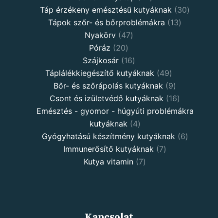
products
30
Táp érzékeny emésztésű kutyáknak
30
13
product
Tápok szőr- és bőrproblémákra
13
47
products
Nyakörv
47
20
products
Póráz
20
products
16
Szájkosár
16
products
49
Táplálékkiegészítő kutyáknak
49
products
9
Bőr- és szőrápolás kutyáknak
9
products
16
Csont és izületvédő kutyáknak
16
products
Emésztés - gyomor - húgyúti problémákra
4
kutyáknak
4
products
6
Gyógyhatású készítmény kutyáknak
6
7
products
Immunerősítő kutyáknak
7
7
products
Kutya vitamin
7
products
Kapcsolat