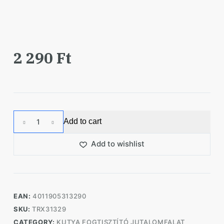
2 290
Ft
Trixie
Add to cart
Jutalomfalat
Denta
Add to wishlist
Fun
Pálca
Csirkés
40cm
EAN:
4011905313290
170g
SKU:
TRX31329
quantity
CATEGORY:
KUTYA FOGTISZTÍTÓ JUTALOMFALAT