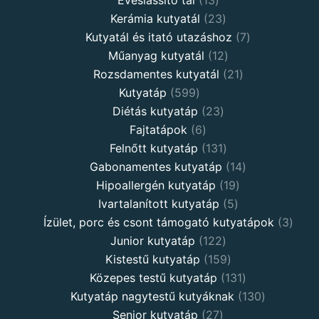
products
23
Kerámia kutyatál
23
products
7
Kutyatál és itató utazáshoz
7
12
products
Műanyag kutyatál
12
products
21
Rozsdamentes kutyatál
21
599
products
Kutyatáp
599
products
23
Diétás kutyatáp
23
6
products
Fajtatápok
6
products
131
Felnőtt kutyatáp
131
products
14
Gabonamentes kutyatáp
14
19
products
Hipoallergén kutyatáp
19
5
products
Ivartalanított kutyatáp
5
products
3
Ízület, porc és csont támogató kutyatápok
3
122
produ
Junior kutyatáp
122
products
159
Kistestű kutyatáp
159
products
131
Közepes testű kutyatáp
131
products
130
Kutyatáp nagytestű kutyáknak
130
27
products
Senior kutyatáp
27