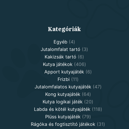
Kategóriák
4
Egyéb
4
products
3
Jutalomfalat tartó
3
6
products
Kakizsák tartó
6
products
406
Kutya játékok
406
products
6
Apport kutyajáték
6
11
products
Frizbi
11
products
47
Jutalomfalatos kutyajáték
47
64
products
Kong kutyajáték
64
products
20
Kutya logikai játék
20
products
118
Labda és kötél kutyajáték
118
79
products
Plüss kutyajáték
79
products
31
Rágóka és fogtisztító játékok
31