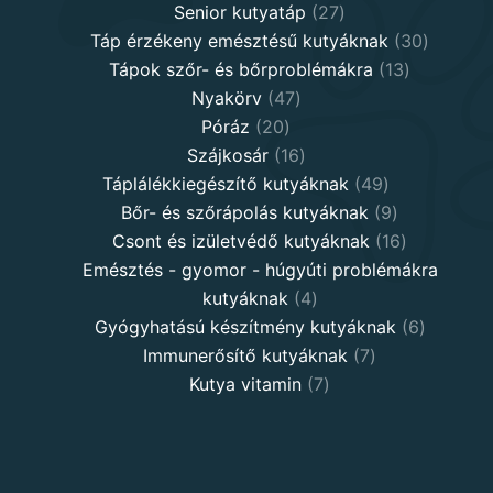
27
products
Senior kutyatáp
27
products
30
Táp érzékeny emésztésű kutyáknak
30
13
product
Tápok szőr- és bőrproblémákra
13
47
products
Nyakörv
47
20
products
Póráz
20
products
16
Szájkosár
16
products
49
Táplálékkiegészítő kutyáknak
49
products
9
Bőr- és szőrápolás kutyáknak
9
products
16
Csont és izületvédő kutyáknak
16
products
Emésztés - gyomor - húgyúti problémákra
4
kutyáknak
4
products
6
Gyógyhatású készítmény kutyáknak
6
7
products
Immunerősítő kutyáknak
7
7
products
Kutya vitamin
7
products