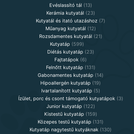
products
13
Evéslassító tál
13
products
23
Kerámia kutyatál
23
products
7
Kutyatál és itató utazáshoz
7
12
products
Műanyag kutyatál
12
products
21
Rozsdamentes kutyatál
21
599
products
Kutyatáp
599
products
23
Diétás kutyatáp
23
6
products
Fajtatápok
6
products
131
Felnőtt kutyatáp
131
products
14
Gabonamentes kutyatáp
14
19
products
Hipoallergén kutyatáp
19
5
products
Ivartalanított kutyatáp
5
products
3
Ízület, porc és csont támogató kutyatápok
3
122
produ
Junior kutyatáp
122
products
159
Kistestű kutyatáp
159
products
131
Közepes testű kutyatáp
131
products
130
Kutyatáp nagytestű kutyáknak
130