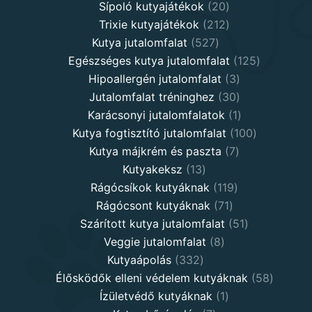
20
products
Sípoló kutyajátékok
20
products
212
Trixie kutyajátékok
212
527
products
Kutya jutalomfalat
527
products
125
Egészséges kutya jutalomfalat
125
3
products
Hipoallergén jutalomfalat
3
30
products
Jutalomfalat tréninghez
30
products
1
Karácsonyi jutalomfalatok
1
product
100
Kutya fogtisztító jutalomfalat
100
7
products
Kutya májkrém és paszta
7
13
products
Kutyakeksz
13
products
119
Rágócsíkok kutyáknak
119
71
products
Rágócsont kutyáknak
71
products
51
Szárított kutya jutalomfalat
51
8
products
Veggie jutalomfalat
8
332
products
Kutyaápolás
332
products
58
Élősködők elleni védelem kutyáknak
58
1
product
Ízületvédő kutyáknak
1