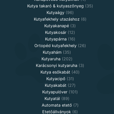
products
35
Kutya takaró & kutyaszőnyeg
35
96
products
Kutyaágy
96
products
6
Kutyafekhely utazáshoz
6
3
products
Kutyakanapé
3
12
products
Kutyakosár
12
products
16
Kutyapárna
16
products
26
Ortopéd kutyafekhely
26
35
products
Kutyahám
35
products
202
Kutyaruha
202
products
3
Karácsonyi kutyaruha
3
40
products
Kutya esőkabát
40
31
products
Kutyacipő
31
products
27
Kutyakabát
27
products
101
Kutyapulóver
101
89
products
Kutyatál
89
products
7
Automata etető
7
6
products
Etetőállványok
6