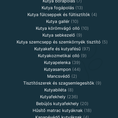
7
product
Kutya bőrápolás
7
products
13
Kutya fogápolás
13
products
4
Kutya fülcseppek és fültisztítók
4
10
products
Kutya gallér
10
products
10
Kutya körömvágó olló
10
9
products
Kutya sebkezelő
9
products
5
Kutya szemcsepp és szemkörnyék tisztító
5
97
produ
Kutyakefe és kutyafésű
97
9
products
Kutyakozmetikai olló
9
39
products
Kutyapelenka
39
products
44
Kutyasampon
44
2
products
Mancsvédő
2
products
9
Tisztítószerek és szagsemlegesítők
9
8
products
Kutyabiléta
8
products
236
Kutyafekhely
236
products
20
Bebújós kutyafekhely
20
products
18
Hűsítő matrac kutyáknak
18
4
products
Kanapévédő kutyáknak
4