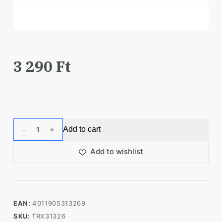
3 290
Ft
Trixie
Add to cart
Jutalomfalat
Denta
Add to wishlist
Fun
Pálcák
Csirkés
3db
EAN:
4011905313269
28cm
SKU:
TRX31326
250g