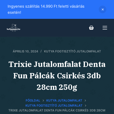
S
Ingyenes szállítás 14.990 Ft feletti vásárlás
k
esetén!
i
p
t
o
c
ÁPRILIS 10, 2024
KUTYA FOGTISZTÍTÓ JUTALOMFALAT
o
n
Trixie Jutalomfalat Denta
t
e
Fun Pálcák Csirkés 3db
n
28cm 250g
t
FŐOLDAL
KUTYA JUTALOMFALAT
KUTYA FOGTISZTÍTÓ JUTALOMFALAT
TRIXIE JUTALOMFALAT DENTA FUN PÁLCÁK CSIRKÉS 3DB 28CM