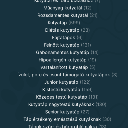
Kutyatál és itató utazáshoz
7
12
products
Műanyag kutyatál
12
products
21
Rozsdamentes kutyatál
21
599
products
Kutyatáp
599
products
23
Diétás kutyatáp
23
6
products
Fajtatápok
6
products
131
Felnőtt kutyatáp
131
products
14
Gabonamentes kutyatáp
14
19
products
Hipoallergén kutyatáp
19
5
products
Ivartalanított kutyatáp
5
products
3
Ízület, porc és csont támogató kutyatápok
3
122
produ
Junior kutyatáp
122
products
159
Kistestű kutyatáp
159
products
131
Közepes testű kutyatáp
131
products
130
Kutyatáp nagytestű kutyáknak
130
27
products
Senior kutyatáp
27
products
30
Táp érzékeny emésztésű kutyáknak
30
13
product
Tápok szőr- és bőrproblémákra
13