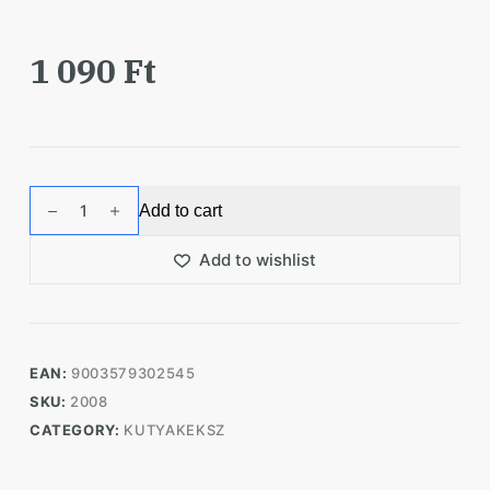
1 090
Ft
Pedigree
Add to cart
Biscrok
200g
Add to wishlist
quantity
EAN:
9003579302545
SKU:
2008
CATEGORY:
KUTYAKEKSZ