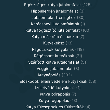
products
125
Egészséges kutya jutalomfalat
125
3
products
Hipoallergén jutalomfalat
3
30
products
Jutalomfalat tréninghez
30
products
1
Karácsonyi jutalomfalatok
1
product
100
Kutya fogtisztító jutalomfalat
100
7
products
Kutya májkrém és paszta
7
13
products
Kutyakeksz
13
products
119
Rágócsíkok kutyáknak
119
71
products
Rágócsont kutyáknak
71
products
51
Szárított kutya jutalomfalat
51
8
products
Veggie jutalomfalat
8
332
products
Kutyaápolás
332
products
58
Élősködők elleni védelem kutyáknak
58
1
product
Ízületvédő kutyáknak
1
7
product
Kutya bőrápolás
7
products
13
Kutya fogápolás
13
products
4
Kutya fülcseppek és fültisztítók
4