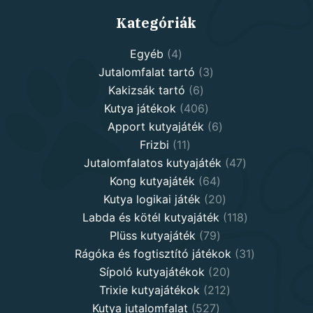
Kategóriák
4
Egyéb
4
products
3
Jutalomfalat tartó
3
6
products
Kakizsák tartó
6
products
406
Kutya játékok
406
products
6
Apport kutyajáték
6
11
products
Frizbi
11
products
47
Jutalomfalatos kutyajáték
47
64
products
Kong kutyajáték
64
products
20
Kutya logikai játék
20
products
118
Labda és kötél kutyajáték
118
79
products
Plüss kutyajáték
79
products
31
Rágóka és fogtisztító játékok
31
20
products
Sípoló kutyajátékok
20
products
212
Trixie kutyajátékok
212
527
products
Kutya jutalomfalat
527