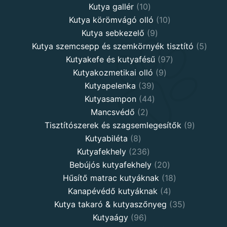
10
products
Kutya gallér
10
products
10
Kutya körömvágó olló
10
9
products
Kutya sebkezelő
9
products
5
Kutya szemcsepp és szemkörnyék tisztító
5
97
produ
Kutyakefe és kutyafésű
97
9
products
Kutyakozmetikai olló
9
39
products
Kutyapelenka
39
products
44
Kutyasampon
44
2
products
Mancsvédő
2
products
9
Tisztítószerek és szagsemlegesítők
9
8
products
Kutyabiléta
8
products
236
Kutyafekhely
236
products
20
Bebújós kutyafekhely
20
products
18
Hűsítő matrac kutyáknak
18
4
products
Kanapévédő kutyáknak
4
products
35
Kutya takaró & kutyaszőnyeg
35
96
products
Kutyaágy
96