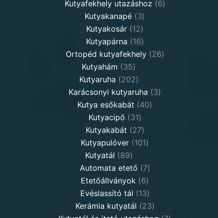
products
6
Kutyafekhely utazáshoz
6
3
products
Kutyakanapé
3
12
products
Kutyakosár
12
products
16
Kutyapárna
16
products
26
Ortopéd kutyafekhely
26
35
products
Kutyahám
35
products
202
Kutyaruha
202
products
3
Karácsonyi kutyaruha
3
40
products
Kutya esőkabát
40
31
products
Kutyacipő
31
products
27
Kutyakabát
27
products
101
Kutyapulóver
101
89
products
Kutyatál
89
products
7
Automata etető
7
6
products
Etetőállványok
6
products
13
Evéslassító tál
13
products
23
Kerámia kutyatál
23
products
7