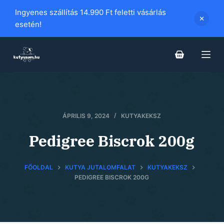
S
Ingyenes szállítás 14.990 Ft feletti vásárlás
k
esetén!
i
p
t
o
c
o
n
ÁPRILIS 9, 2024
KUTYAKEKSZ
t
Pedigree Biscrok 200g
e
n
t
FŐOLDAL
KUTYA JUTALOMFALAT
KUTYAKEKSZ
PEDIGREE BISCROK 200G