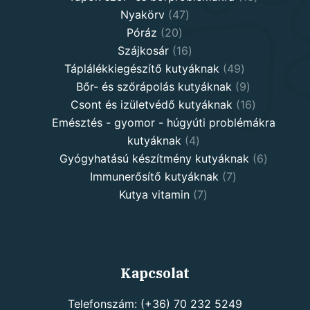
47
products
Nyakörv
47
20
products
Póráz
20
products
16
Szájkosár
16
products
49
Táplálékkiegészítő kutyáknak
49
products
9
Bőr- és szőrápolás kutyáknak
9
products
16
Csont és izületvédő kutyáknak
16
products
Emésztés - gyomor - húgyúti problémákra
4
kutyáknak
4
products
6
Gyógyhatású készítmény kutyáknak
6
7
products
Immunerősítő kutyáknak
7
7
products
Kutya vitamin
7
products
Kapcsolat
Telefonszám: (+36) 70 232 5249