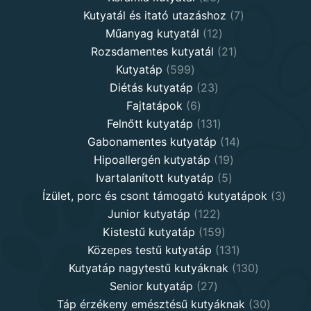
products
7
Kutyatál és itató utazáshoz
7
12
products
Műanyag kutyatál
12
products
21
Rozsdamentes kutyatál
21
599
products
Kutyatáp
599
products
23
Diétás kutyatáp
23
6
products
Fajtatápok
6
products
131
Felnőtt kutyatáp
131
products
14
Gabonamentes kutyatáp
14
19
products
Hipoallergén kutyatáp
19
5
products
Ivartalanított kutyatáp
5
products
3
Ízület, porc és csont támogató kutyatápok
3
122
produ
Junior kutyatáp
122
products
159
Kistestű kutyatáp
159
products
131
Közepes testű kutyatáp
131
products
130
Kutyatáp nagytestű kutyáknak
130
27
products
Senior kutyatáp
27
products
30
Táp érzékeny emésztésű kutyáknak
30