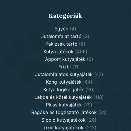
Kategóriák
4
Egyéb
4
products
3
Jutalomfalat tartó
3
6
products
Kakizsák tartó
6
products
406
Kutya játékok
406
products
6
Apport kutyajáték
6
11
products
Frizbi
11
products
47
Jutalomfalatos kutyajáték
47
64
products
Kong kutyajáték
64
products
20
Kutya logikai játék
20
products
118
Labda és kötél kutyajáték
118
79
products
Plüss kutyajáték
79
products
31
Rágóka és fogtisztító játékok
31
20
products
Sípoló kutyajátékok
20
products
212
Trixie kutyajátékok
212