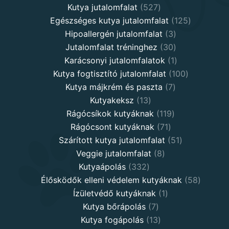
527
products
Kutya jutalomfalat
527
products
125
Egészséges kutya jutalomfalat
125
3
products
Hipoallergén jutalomfalat
3
30
products
Jutalomfalat tréninghez
30
products
1
Karácsonyi jutalomfalatok
1
product
100
Kutya fogtisztító jutalomfalat
100
7
products
Kutya májkrém és paszta
7
13
products
Kutyakeksz
13
products
119
Rágócsíkok kutyáknak
119
71
products
Rágócsont kutyáknak
71
products
51
Szárított kutya jutalomfalat
51
8
products
Veggie jutalomfalat
8
332
products
Kutyaápolás
332
products
58
Élősködők elleni védelem kutyáknak
58
1
product
Ízületvédő kutyáknak
1
7
product
Kutya bőrápolás
7
products
13
Kutya fogápolás
13