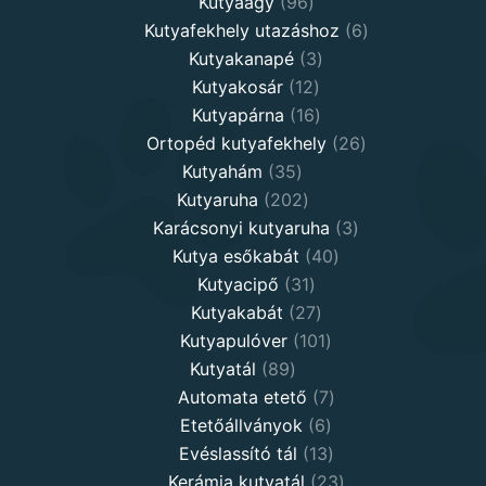
96
products
Kutyaágy
96
products
6
Kutyafekhely utazáshoz
6
3
products
Kutyakanapé
3
12
products
Kutyakosár
12
products
16
Kutyapárna
16
products
26
Ortopéd kutyafekhely
26
35
products
Kutyahám
35
products
202
Kutyaruha
202
products
3
Karácsonyi kutyaruha
3
40
products
Kutya esőkabát
40
31
products
Kutyacipő
31
products
27
Kutyakabát
27
products
101
Kutyapulóver
101
89
products
Kutyatál
89
products
7
Automata etető
7
6
products
Etetőállványok
6
products
13
Evéslassító tál
13
products
23
Kerámia kutyatál
23