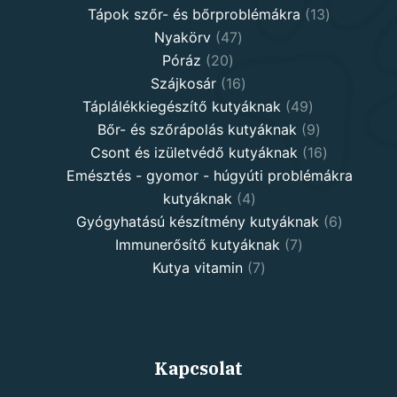
13
product
Tápok szőr- és bőrproblémákra
13
47
products
Nyakörv
47
20
products
Póráz
20
products
16
Szájkosár
16
products
49
Táplálékkiegészítő kutyáknak
49
products
9
Bőr- és szőrápolás kutyáknak
9
products
16
Csont és izületvédő kutyáknak
16
products
Emésztés - gyomor - húgyúti problémákra
4
kutyáknak
4
products
6
Gyógyhatású készítmény kutyáknak
6
7
products
Immunerősítő kutyáknak
7
7
products
Kutya vitamin
7
products
Kapcsolat