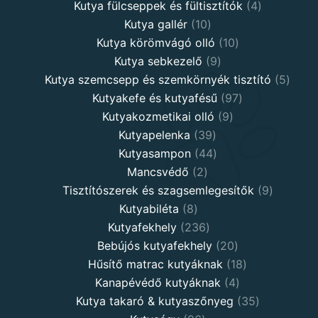
products
4
Kutya fülcseppek és fültisztítók
4
10
products
Kutya gallér
10
products
10
Kutya körömvágó olló
10
9
products
Kutya sebkezelő
9
products
5
Kutya szemcsepp és szemkörnyék tisztító
5
97
produ
Kutyakefe és kutyafésű
97
9
products
Kutyakozmetikai olló
9
39
products
Kutyapelenka
39
products
44
Kutyasampon
44
2
products
Mancsvédő
2
products
9
Tisztítószerek és szagsemlegesítők
9
8
products
Kutyabiléta
8
products
236
Kutyafekhely
236
products
20
Bebújós kutyafekhely
20
products
18
Hűsítő matrac kutyáknak
18
4
products
Kanapévédő kutyáknak
4
products
35
Kutya takaró & kutyaszőnyeg
35