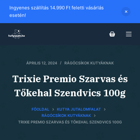
S
Ingyenes szállítás 14.990 Ft feletti vásárlás
k
esetén!
i
p
t
o
c
ÁPRILIS 12, 2024
RÁGÓCSÍKOK KUTYÁKNAK
o
n
Trixie Premio Szarvas és
t
e
Tőkehal Szendvics 100g
n
t
FŐOLDAL
KUTYA JUTALOMFALAT
RÁGÓCSÍKOK KUTYÁKNAK
TRIXIE PREMIO SZARVAS ÉS TŐKEHAL SZENDVICS 100G