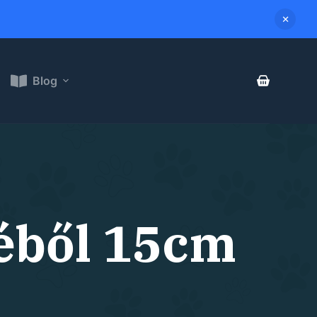
Blog
éből 15cm