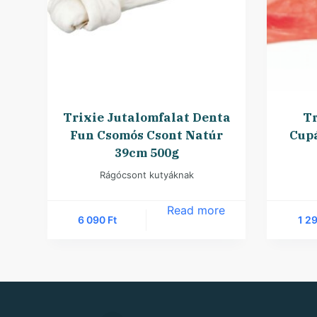
Trixie Jutalomfalat Denta
Tr
Fun Csomós Csont Natúr
Cup
39cm 500g
Rágócsont kutyáknak
Read more
6 090
Ft
1 2