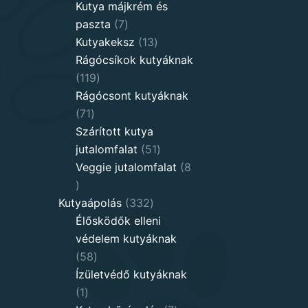
products
Kutya májkrém és
7
paszta
7
products
13
Kutyakeksz
13
products
Rágócsíkok kutyáknak
119
119
products
Rágócsont kutyáknak
71
71
products
Szárított kutya
51
jutalomfalat
51
products
Veggie jutalomfalat
8
8
products
332
Kutyaápolás
332
products
Élősködők elleni
védelem kutyáknak
58
58
products
Ízületvédő kutyáknak
1
1