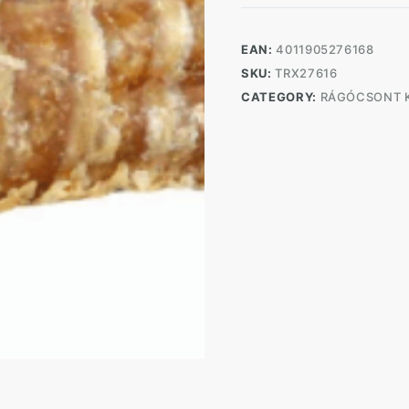
Gégéből
15cm
90g
EAN:
4011905276168
quantity
SKU:
TRX27616
CATEGORY:
RÁGÓCSONT 