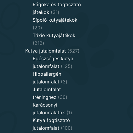
products
Rágóka és fogtisztító
31
játékok
31
products
Sípoló kutyajátékok
20
20
products
Trixie kutyajátékok
212
212
products
527
Kutya jutalomfalat
527
products
Egészséges kutya
125
jutalomfalat
125
products
Hipoallergén
3
jutalomfalat
3
products
Jutalomfalat
30
tréninghez
30
products
Karácsonyi
1
jutalomfalatok
1
product
Kutya fogtisztító
100
jutalomfalat
100