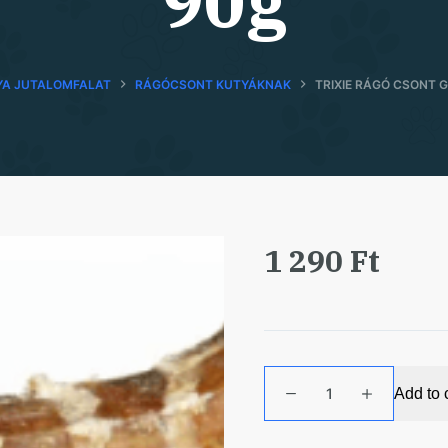
90g
YA JUTALOMFALAT
RÁGÓCSONT KUTYÁKNAK
TRIXIE RÁGÓ CSONT 
1 290
Ft
Trixie
Add to 
Rágó
Csont