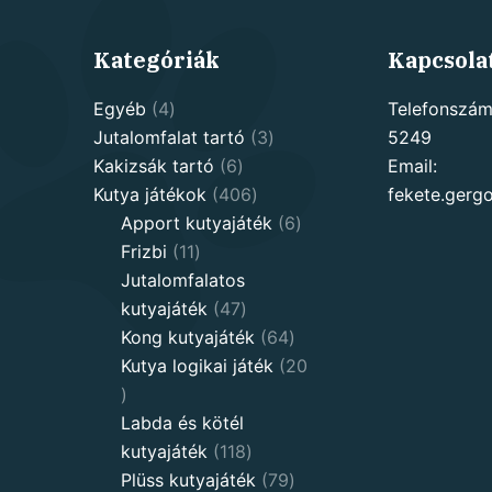
Kategóriák
Kapcsola
4
Egyéb
4
Telefonszám
products
3
Jutalomfalat tartó
3
5249
6
products
Kakizsák tartó
6
Email:
products
406
Kutya játékok
406
fekete.ger
products
6
Apport kutyajáték
6
11
products
Frizbi
11
products
Jutalomfalatos
47
kutyajáték
47
products
64
Kong kutyajáték
64
products
Kutya logikai játék
20
20
products
Labda és kötél
118
kutyajáték
118
products
79
Plüss kutyajáték
79