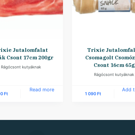
ixie Jutalomfalat
Trixie Jutalomfa
ák Csont 17cm 200gr
Csomagolt Csomóz
Csont 16cm 65g
Rágócsont kutyáknak
Rágócsont kutyáknak
Read more
Add t
90
Ft
1 090
Ft