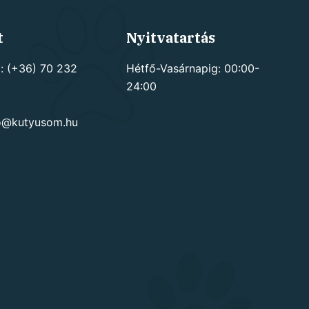
t
Nyitvatartás
: (+36) 70 232
Hétfő-Vasárnapig: 00:00-
24:00
go@kutyusom.hu