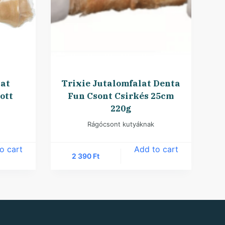
lat
Trixie Jutalomfalat Denta
ott
Fun Csont Csirkés 25cm
220g
Rágócsont kutyáknak
o cart
Add to cart
2 390
Ft