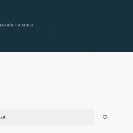
GÉGÉBŐL 15CM 90G
cart