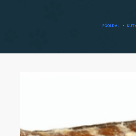
FŐOLDAL
KUT