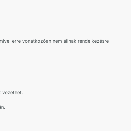
mivel erre vonatkozóan nem állnak rendelkezésre
 vezethet.
én.