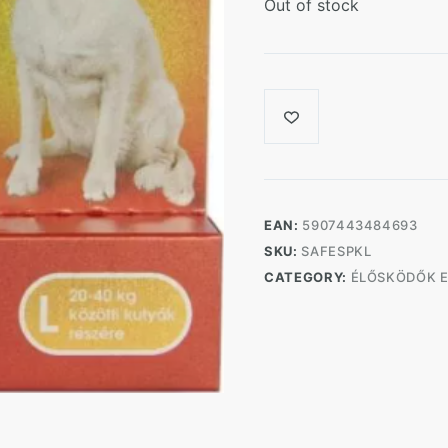
Out of stock
EAN:
5907443484693
SKU:
SAFESPKL
CATEGORY:
ÉLŐSKÖDŐK E