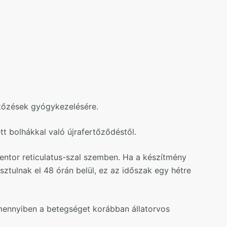
rtőzések gyógykezelésére.
ett bolhákkal való újrafertőződéstől.
centor reticulatus-szal szemben. Ha a készítmény
ztulnak el 48 órán belül, ez az időszak egy hétre
amennyiben a betegséget korábban állatorvos