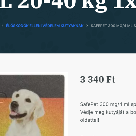
L 20-40 kg 1
ÉLŐSKÖDŐK ELLENI VÉDELEM KUTYÁKNAK
SAFEPET 300 MG/4 ML S
3 340
Ft
SafePet 300 mg/4 ml spo
Védje meg kutyáját a bo
oldattal!