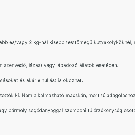
labb és/vagy 2 kg-nál kisebb testtömegű kutyakölyköknél, 
 szenvedő, lázas) vagy lábadozó állatok esetében.
ásokat és akár elhullást is okozhat.
ztették ki. Nem alkalmazható macskán, mert túladagoláshoz
agy bármely segédanyaggal szembeni túlérzékenység eset