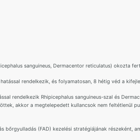
ipicephalus sanguineus, Dermacentor reticulatus) okozta fe
 hatással rendelkezik, és folyamatosan, 8 hétig véd a kifejl
atással rendelkezik Rhipicephalus sanguineus-szal és Derma
ttek, akkor a megtelepedett kullancsok nem feltétlenül pus
ás bőrgyulladás (FAD) kezelési stratégiájának részeként, 