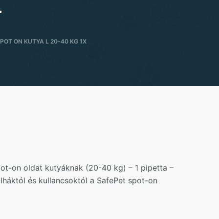
x
POT ON KUTYA L 20-40 KG 1X
t-on oldat kutyáknak (20-40 kg) – 1 pipetta –
lháktól és kullancsoktól a SafePet spot-on