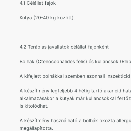
4.1 Célállat fajok
Kutya (20-40 kg között).
4.2 Terápiás javallatok célállat fajonként
Bolhák (Ctenocephalides felis) és kullancsok (Rh
A kifejlett bolhákkal szemben azonnali inszekticid
A készítmény legfeljebb 4 hétig tartó akaricid h
alkalmazásakor a kutyák már kullancsokkal fertőzö
is kitolódhat.
A készítmény használható a bolhák okozta allergi
megállapította.