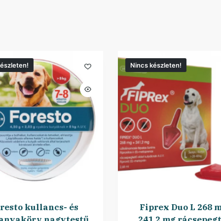
észleten!
Nincs készleten!
resto kullancs- és
Fiprex Duo L 268 m
anyakörv nagytestű
241,2 mg rácsepeg