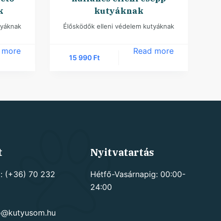
k
kutyáknak
tyáknak
Élősködők elleni védelem kutyáknak
 more
Read more
15 990
Ft
t
Nyitvatartás
: (+36) 70 232
Hétfő-Vasárnapig: 00:00-
24:00
go@kutyusom.hu