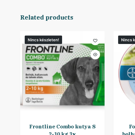
Related products
Nincs készleten!
Nincs k
Frontline Combo kutya S
Fo
2-10 kg 3x
bolh