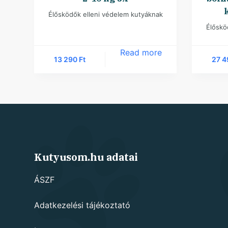
Élősködők elleni védelem kutyáknak
Élőskö
Read more
13 290
Ft
27 
Kutyusom.hu adatai
ÁSZF
Adatkezelési tájékoztató