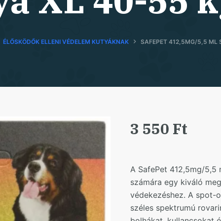
ya XL 40-55 k
ÉLŐSKÖDŐK ELLENI VÉDELEM KUTYÁKNAK
SAFEPET 412,5MG/5,5 ML 
3 550
Ft
A SafePet 412,5mg/5,5 m
számára egy kiváló mego
védekezéshez. A spot-on
széles spektrumú rovarir
bolhákat, kullancsokat é