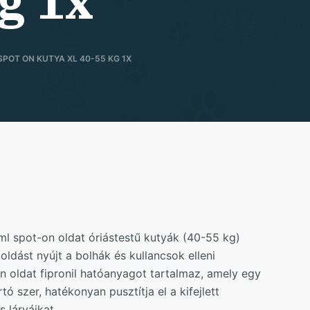
g 1x
SPOT ON KUTYA XL 40-55 KG 1X
l spot-on oldat óriástestű kutyák (40-55 kg)
ldást nyújt a bolhák és kullancsok elleni
 oldat fipronil hatóanyagot tartalmaz, amely egy
tó szer, hatékonyan pusztítja el a kifejlett
s lárváikat.