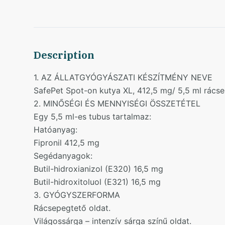
Description
1. AZ ÁLLATGYÓGYÁSZATI KÉSZÍTMÉNY NEVE
SafePet Spot-on kutya XL, 412,5 mg/ 5,5 ml rácse
2. MINŐSÉGI ÉS MENNYISÉGI ÖSSZETÉTEL
Egy 5,5 ml-es tubus tartalmaz:
Hatóanyag:
Fipronil 412,5 mg
Segédanyagok:
Butil-hidroxianizol (E320) 16,5 mg
Butil-hidroxitoluol (E321) 16,5 mg
3. GYÓGYSZERFORMA
Rácsepegtető oldat.
Világossárga – intenzív sárga színű oldat.