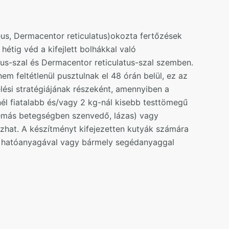
neus, Dermacentor reticulatus)okozta fertőzések
hétig véd a kifejlett bolhákkal való
neus-szal és Dermacentor reticulatus-szal szemben.
m feltétlenül pusztulnak el 48 órán belül, ez az
lési stratégiájának részeként, amennyiben a
él fiatalabb és/vagy 2 kg-nál kisebb testtömegű
témás betegségben szenvedő, lázas) vagy
ozhat. A készítményt kifejezetten kutyák számára
y hatóanyagával vagy bármely segédanyaggal