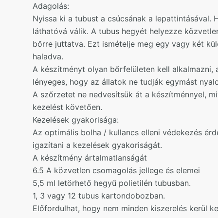
Adagolás:
Nyissa ki a tubust a csúcsának a lepattintásával. 
láthatóvá válik. A tubus hegyét helyezze közvetle
bőrre juttatva. Ezt ismételje meg egy vagy két kü
haladva.
A készítményt olyan bőrfelületen kell alkalmazni, a
lényeges, hogy az állatok ne tudják egymást nyalo
A szőrzetet ne nedvesítsük át a készítménnyel, m
kezelést követően.
Kezelések gyakorisága:
Az optimális bolha / kullancs elleni védekezés ér
igazítani a kezelések gyakoriságát.
A készítmény ártalmatlanságát
6.5 A közvetlen csomagolás jellege és elemei
5,5 ml letörhető hegyű polietilén tubusban.
1, 3 vagy 12 tubus kartondobozban.
Előfordulhat, hogy nem minden kiszerelés kerül k