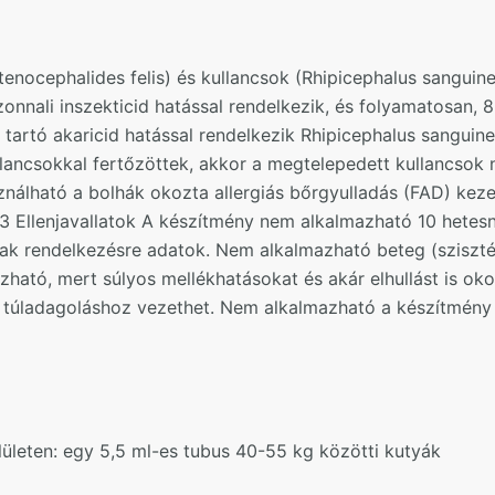
(Ctenocephalides felis) és kullancsok (Rhipicephalus sangui
nnali inszekticid hatással rendelkezik, és folyamatosan, 8 
g tartó akaricid hatással rendelkezik Rhipicephalus sangui
ncsokkal fertőzöttek, akkor a megtelepedett kullancsok ne
ználható a bolhák okozta allergiás bőrgyulladás (FAD) keze
.3 Ellenjavallatok A készítmény nem alkalmazható 10 hetesn
nak rendelkezésre adatok. Nem alkalmazható beteg (szisz
ható, mert súlyos mellékhatásokat és akár elhullást is ok
rt túladagoláshoz vezethet. Nem alkalmazható a készítmén
ületen: egy 5,5 ml-es tubus 40-55 kg közötti kutyák