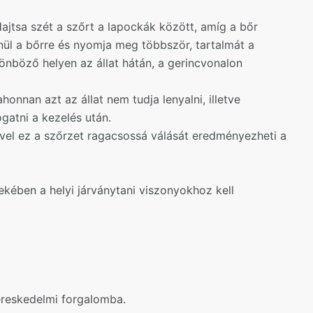
Hajtsa szét a szőrt a lapockák között, amíg a bőr
nül a bőrre és nyomja meg többször, tartalmát a
lönböző helyen az állat hátán, a gerincvonalon
honnan azt az állat nem tudja lenyalni, illetve
gatni a kezelés után.
ivel ez a szőrzet ragacsossá válását eredményezheti a
dekében a helyi járványtani viszonyokhoz kell
ereskedelmi forgalomba.