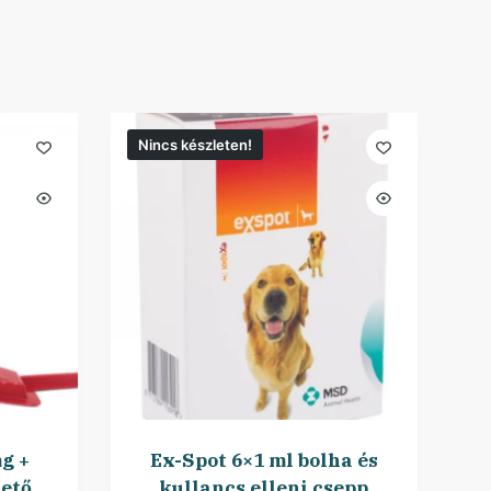
Nincs készleten!
g +
Ex-Spot 6×1 ml bolha és
tető
kullancs elleni csepp