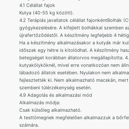
4.1 Célállat fajok
Kutya (40-55 kg között).
4.2 Terápiás javallatok célállat fajonkéntBolhák 
gyógykezelésére. A kifejlett bolhákkal szemben azo
újrafertőződéstől. A készítmény legfeljebb 4 héti
Ha a készítmény alkalmazásakor a kutyák már kulla
időszak egy hétre is kitolódhat. A készítmény has
betegséget korábban állatorvos megállapította. 4
kutyakölyköknél, mivel erre vonatkozóan nem áll
lábadozó állatok esetében. Nyulakon nem alkalmaz
fejlesztették ki. Nem alkalmazható macskán, me
szembeni túlérzékenység esetén.
4.9 Adagolás és alkalmazási mód
Alkalmazás módja:
Csak külsőleg alkalmazható.
A testtömegnek megfelelően alkalmazzuk a bőrfel
számára.