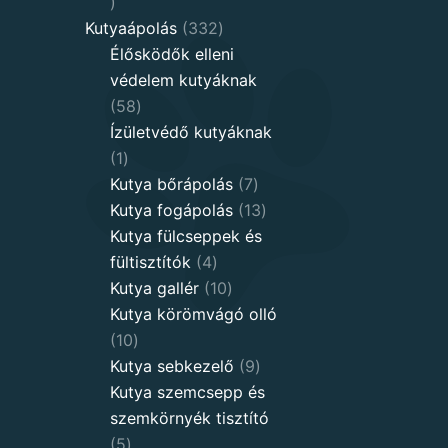
8
products
332
Kutyaápolás
332
products
Élősködők elleni
védelem kutyáknak
58
58
products
Ízületvédő kutyáknak
1
1
product
7
Kutya bőrápolás
7
products
13
Kutya fogápolás
13
products
Kutya fülcseppek és
4
fültisztítók
4
products
10
Kutya gallér
10
products
Kutya körömvágó olló
10
10
products
9
Kutya sebkezelő
9
products
Kutya szemcsepp és
szemkörnyék tisztító
5
5