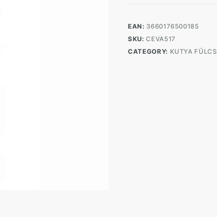
folyadék
125
ml
EAN:
3660176500185
quantity
SKU:
CEVA517
CATEGORY:
KUTYA FÜLCS