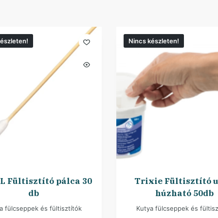
észleten!
Nincs készleten!
 Fültisztító pálca 30
Trixie Fültisztító u
db
húzható 50db
a fülcseppek és fültisztítók
Kutya fülcseppek és fültisz