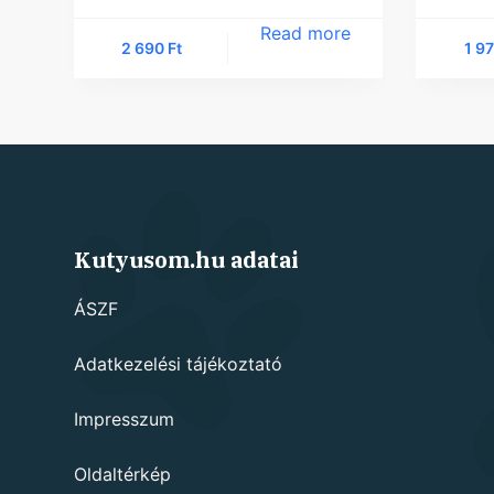
Read more
2 690
Ft
1 9
Kutyusom.hu adatai
ÁSZF
Adatkezelési tájékoztató
Impresszum
Oldaltérkép