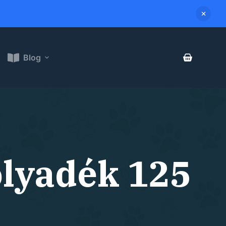
Blog
olyadék 125