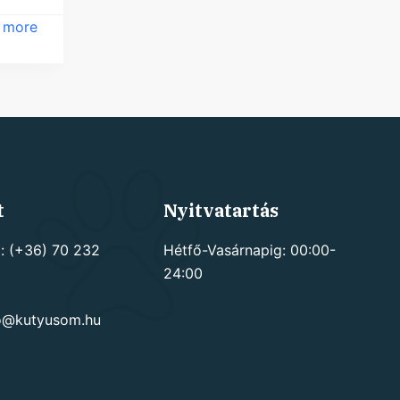
 more
t
Nyitvatartás
: (+36) 70 232
Hétfő-Vasárnapig: 00:00-
24:00
go@kutyusom.hu