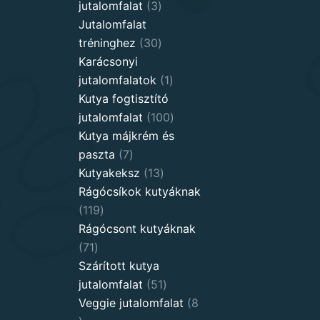
3
jutalomfalat
3
products
Jutalomfalat
30
tréninghez
30
products
Karácsonyi
1
jutalomfalatok
1
product
Kutya fogtisztító
100
jutalomfalat
100
products
Kutya májkrém és
7
paszta
7
products
13
Kutyakeksz
13
products
Rágócsíkok kutyáknak
119
119
products
Rágócsont kutyáknak
71
71
products
Szárított kutya
51
jutalomfalat
51
products
Veggie jutalomfalat
8