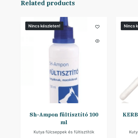
Related products
Nincs készleten!
Nincs k
Sh-Ampon fültisztító 100
KERBL
ml
Kutya fülcseppek és fültisztítók
Kuty