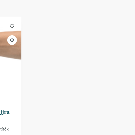
jjra
títók