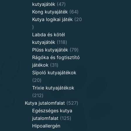
47
kutyajáték
47
products
64
Kong kutyajáték
64
products
Kutya logikai játék
20
20
products
Labda és kötél
118
kutyajáték
118
products
79
Plüss kutyajáték
79
products
Rágóka és fogtisztító
31
játékok
31
products
Sípoló kutyajátékok
20
20
products
Trixie kutyajátékok
212
212
products
527
Kutya jutalomfalat
527
products
Egészséges kutya
125
jutalomfalat
125
products
Hipoallergén