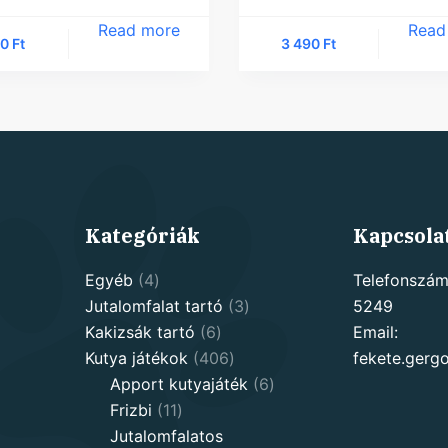
Read more
Read
70
Ft
3 490
Ft
Kategóriák
Kapcsola
4
Egyéb
4
Telefonszám
products
3
Jutalomfalat tartó
3
5249
6
products
Kakizsák tartó
6
Email:
products
406
Kutya játékok
406
fekete.ger
products
6
Apport kutyajáték
6
11
products
Frizbi
11
products
Jutalomfalatos