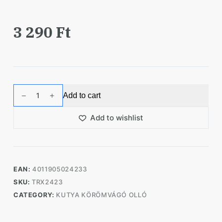
3 290
Ft
Trixie
Add to cart
-
Guillotine
Add to wishlist
de
Luxe
karomvágó
14
EAN:
4011905024233
cm
SKU:
TRX2423
quantity
CATEGORY:
KUTYA KÖRÖMVÁGÓ OLLÓ