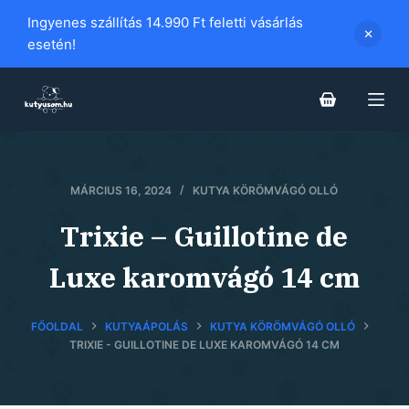
S
Ingyenes szállítás 14.990 Ft feletti vásárlás
k
esetén!
i
p
t
o
c
o
MÁRCIUS 16, 2024
KUTYA KÖRÖMVÁGÓ OLLÓ
n
Trixie – Guillotine de
t
e
Luxe karomvágó 14 cm
n
t
FŐOLDAL
KUTYAÁPOLÁS
KUTYA KÖRÖMVÁGÓ OLLÓ
TRIXIE - GUILLOTINE DE LUXE KAROMVÁGÓ 14 CM