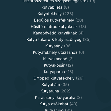
products
9
Tisztítószerek és szagsemlegesítők
9
8
products
Kutyabiléta
8
products
236
Kutyafekhely
236
products
20
Bebújós kutyafekhely
20
products
18
Hűsítő matrac kutyáknak
18
4
products
Kanapévédő kutyáknak
4
products
35
Kutya takaró & kutyaszőnyeg
35
96
products
Kutyaágy
96
products
6
Kutyafekhely utazáshoz
6
3
products
Kutyakanapé
3
12
products
Kutyakosár
12
products
16
Kutyapárna
16
products
26
Ortopéd kutyafekhely
26
35
products
Kutyahám
35
products
202
Kutyaruha
202
products
3
Karácsonyi kutyaruha
3
40
products
Kutya esőkabát
40
31
products
Kutyacipő
31