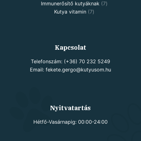
7
products
Immunerősítő kutyáknak
7
7
products
Kutya vitamin
7
products
Kapcsolat
Telefonszám: (+36) 70 232 5249
Email: fekete.gergo@kutyusom.hu
Nyitvatartás
Hétfő-Vasárnapig: 00:00-24:00