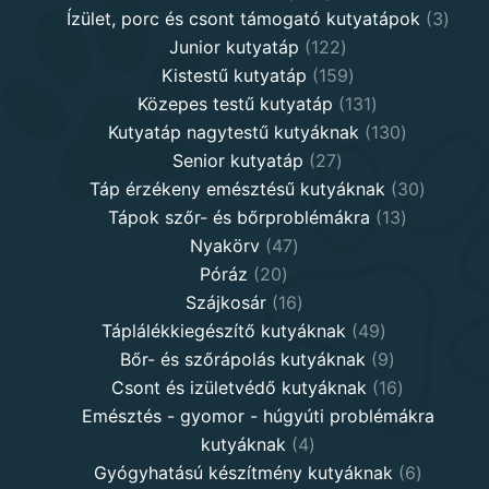
products
3
Ízület, porc és csont támogató kutyatápok
3
122
produ
Junior kutyatáp
122
products
159
Kistestű kutyatáp
159
products
131
Közepes testű kutyatáp
131
products
130
Kutyatáp nagytestű kutyáknak
130
27
products
Senior kutyatáp
27
products
30
Táp érzékeny emésztésű kutyáknak
30
13
product
Tápok szőr- és bőrproblémákra
13
47
products
Nyakörv
47
20
products
Póráz
20
products
16
Szájkosár
16
products
49
Táplálékkiegészítő kutyáknak
49
products
9
Bőr- és szőrápolás kutyáknak
9
products
16
Csont és izületvédő kutyáknak
16
products
Emésztés - gyomor - húgyúti problémákra
4
kutyáknak
4
products
6
Gyógyhatású készítmény kutyáknak
6