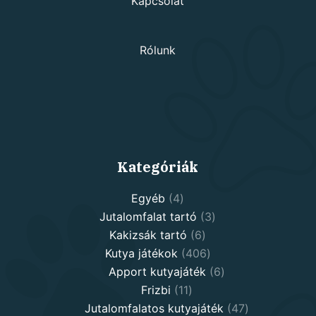
Kapcsolat
Rólunk
Kategóriák
4
Egyéb
4
products
3
Jutalomfalat tartó
3
6
products
Kakizsák tartó
6
products
406
Kutya játékok
406
products
6
Apport kutyajáték
6
11
products
Frizbi
11
products
47
Jutalomfalatos kutyajáték
47