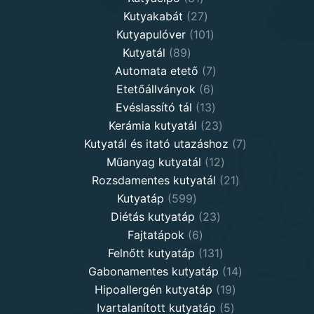
products
27
Kutyakabát
27
products
101
Kutyapulóver
101
89
products
Kutyatál
89
products
7
Automata etető
7
6
products
Etetőállványok
6
products
13
Evéslassító tál
13
products
23
Kerámia kutyatál
23
products
7
Kutyatál és itató utazáshoz
7
12
products
Műanyag kutyatál
12
products
21
Rozsdamentes kutyatál
21
599
products
Kutyatáp
599
products
23
Diétás kutyatáp
23
6
products
Fajtatápok
6
products
131
Felnőtt kutyatáp
131
products
14
Gabonamentes kutyatáp
14
19
products
Hipoallergén kutyatáp
19
5
products
Ivartalanított kutyatáp
5