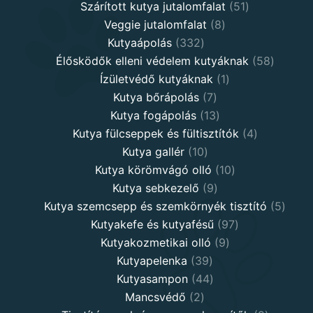
products
51
Szárított kutya jutalomfalat
51
8
products
Veggie jutalomfalat
8
332
products
Kutyaápolás
332
products
58
Élősködők elleni védelem kutyáknak
58
1
product
Ízületvédő kutyáknak
1
7
product
Kutya bőrápolás
7
products
13
Kutya fogápolás
13
products
4
Kutya fülcseppek és fültisztítók
4
10
products
Kutya gallér
10
products
10
Kutya körömvágó olló
10
9
products
Kutya sebkezelő
9
products
5
Kutya szemcsepp és szemkörnyék tisztító
5
97
produ
Kutyakefe és kutyafésű
97
9
products
Kutyakozmetikai olló
9
39
products
Kutyapelenka
39
products
44
Kutyasampon
44
2
products
Mancsvédő
2