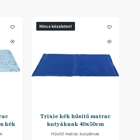
Nincs készleten!
rac
Trixie kék hűsítő matrac
m kék
kutyáknak 40x50cm
ak
Hűsítő matrac kutyáknak