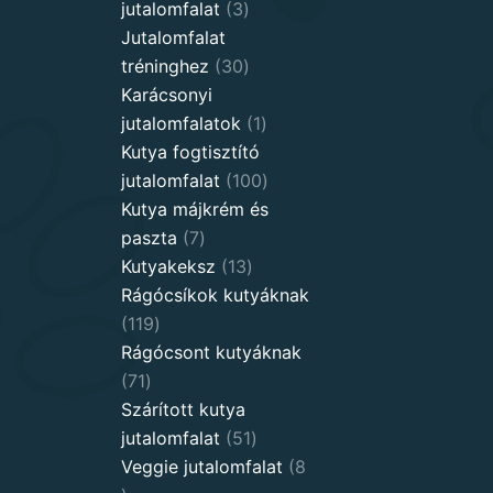
3
jutalomfalat
3
products
Jutalomfalat
30
tréninghez
30
products
Karácsonyi
1
jutalomfalatok
1
product
Kutya fogtisztító
100
jutalomfalat
100
products
Kutya májkrém és
7
paszta
7
products
13
Kutyakeksz
13
products
Rágócsíkok kutyáknak
119
119
products
Rágócsont kutyáknak
71
71
products
Szárított kutya
51
jutalomfalat
51
products
Veggie jutalomfalat
8