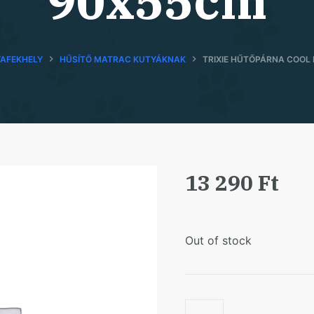
90x55cm
AFEKHELY
HŰSÍTŐ MATRAC KUTYÁKNAK
TRIXIE HŰTŐPÁRNA COOL
13 290
Ft
Out of stock