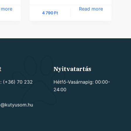
 more
Read more
4 790
Ft
t
Nyitvatartás
: (+36) 70 232
Hétfő-Vasárnapig: 00:00-
24:00
go@kutyusom.hu