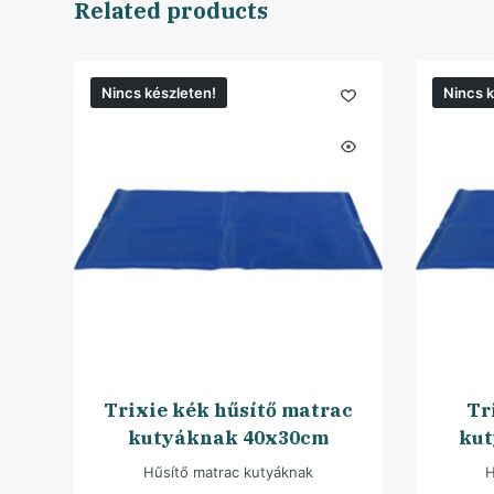
Related products
Nincs készleten!
Nincs k
Trixie kék hűsítő matrac
Tr
kutyáknak 40x30cm
kut
Hűsítő matrac kutyáknak
H