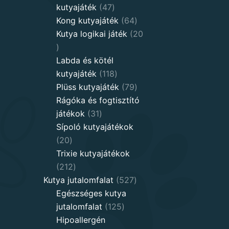
47
kutyajáték
47
products
64
Kong kutyajáték
64
products
Kutya logikai játék
20
20
products
Labda és kötél
118
kutyajáték
118
products
79
Plüss kutyajáték
79
products
Rágóka és fogtisztító
31
játékok
31
products
Sípoló kutyajátékok
20
20
products
Trixie kutyajátékok
212
212
products
527
Kutya jutalomfalat
527
products
Egészséges kutya
125
jutalomfalat
125
products
Hipoallergén