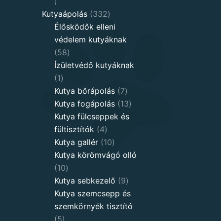
8
products
332
Kutyaápolás
332
products
Élősködők elleni
védelem kutyáknak
58
58
products
Ízületvédő kutyáknak
1
1
product
7
Kutya bőrápolás
7
products
13
Kutya fogápolás
13
products
Kutya fülcseppek és
4
fültisztítók
4
products
10
Kutya gallér
10
products
Kutya körömvágó olló
10
10
products
9
Kutya sebkezelő
9
products
Kutya szemcsepp és
szemkörnyék tisztító
5
5