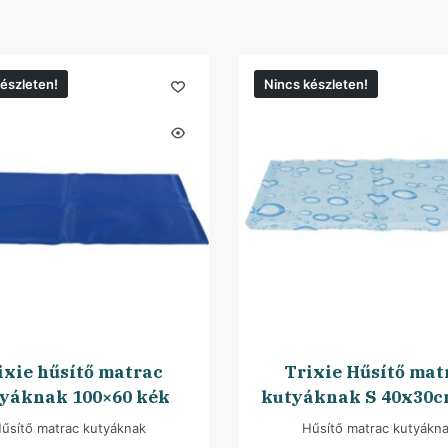
észleten!
Nincs készleten!
ixie hűsítő matrac
Trixie Hűsítő mat
yáknak 100×60 kék
kutyáknak S 40x30c
űsítő matrac kutyáknak
Hűsítő matrac kutyákn