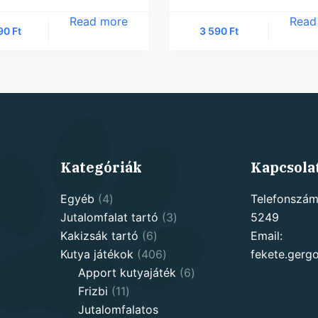
Read more
Read
990
Ft
3 590
Ft
Kategóriák
Kapcsola
4
Egyéb
4
Telefonszám
products
3
Jutalomfalat tartó
3
5249
6
products
Kakizsák tartó
6
Email:
products
406
Kutya játékok
406
fekete.ger
products
6
Apport kutyajáték
6
11
products
Frizbi
11
products
Jutalomfalatos