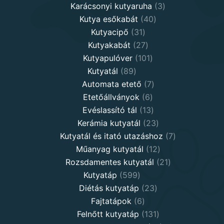
products
3
Karácsonyi kutyaruha
3
40
products
Kutya esőkabát
40
31
products
Kutyacipő
31
products
27
Kutyakabát
27
products
101
Kutyapulóver
101
89
products
Kutyatál
89
products
7
Automata etető
7
6
products
Etetőállványok
6
products
13
Evéslassító tál
13
products
23
Kerámia kutyatál
23
products
7
Kutyatál és itató utazáshoz
7
12
products
Műanyag kutyatál
12
products
21
Rozsdamentes kutyatál
21
599
products
Kutyatáp
599
products
23
Diétás kutyatáp
23
6
products
Fajtatápok
6
products
131
Felnőtt kutyatáp
131