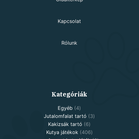
Kapcsolat
Rólunk
Kategóriák
4
Egyéb
4
products
3
Jutalomfalat tartó
3
6
products
Kakizsák tartó
6
products
406
Kutya játékok
406