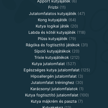
products
6
Apport kutyajáték
6
11
products
Frizbi
11
products
47
Jutalomfalatos kutyajáték
47
64
products
Kong kutyajáték
64
products
20
Kutya logikai játék
20
products
118
Labda és kötél kutyajáték
118
79
products
Plüss kutyajáték
79
products
31
Rágóka és fogtisztító játékok
31
20
products
Sípoló kutyajátékok
20
products
212
Trixie kutyajátékok
212
527
products
Kutya jutalomfalat
527
products
125
Egészséges kutya jutalomfalat
125
3
products
Hipoallergén jutalomfalat
3
30
products
Jutalomfalat tréninghez
30
products
1
Karácsonyi jutalomfalatok
1
product
100
Kutya fogtisztító jutalomfalat
100
7
products
Kutya májkrém és paszta
7
13
products
Kutyakeksz
13