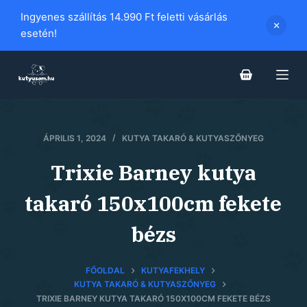
S
Ingyenes szállítás 14.990 Ft feletti vásárlás
k
esetén!
i
p
t
o
c
ÁPRILIS 1, 2024
KUTYA TAKARÓ & KUTYASZŐNYEG
o
n
Trixie Barney kutya
t
e
takaró 150x100cm fekete
n
bézs
t
FŐOLDAL
KUTYAFEKHELY
KUTYA TAKARÓ & KUTYASZŐNYEG
TRIXIE BARNEY KUTYA TAKARÓ 150X100CM FEKETE BÉZS