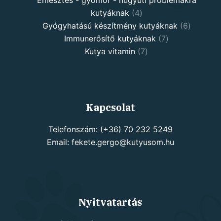
Emésztés - gyomor - húgyúti problémákra
4
kutyáknak
4
products
6
Gyógyhatású készítmény kutyáknak
6
7
products
Immunerősítő kutyáknak
7
7
products
Kutya vitamin
7
products
Kapcsolat
Telefonszám: (+36) 70 232 5249
Email: fekete.gergo@kutyusom.hu
Nyitvatartás