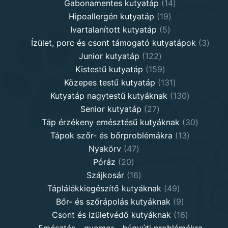
products
14
Gabonamentes kutyatáp
14
19
products
Hipoallergén kutyatáp
19
5
products
Ivartalanított kutyatáp
5
products
3
Ízület, porc és csont támogató kutyatápok
3
122
produ
Junior kutyatáp
122
products
159
Kistestű kutyatáp
159
products
131
Közepes testű kutyatáp
131
products
130
Kutyatáp nagytestű kutyáknak
130
27
products
Senior kutyatáp
27
products
30
Táp érzékeny emésztésű kutyáknak
30
13
product
Tápok szőr- és bőrproblémákra
13
47
products
Nyakörv
47
20
products
Póráz
20
products
16
Szájkosár
16
products
49
Táplálékkiegészítő kutyáknak
49
products
9
Bőr- és szőrápolás kutyáknak
9
products
16
Csont és izületvédő kutyáknak
16
products