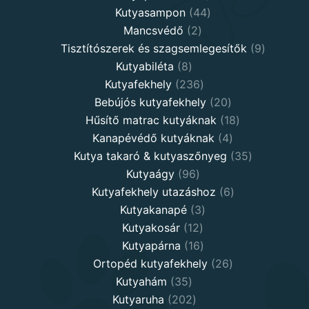
products
44
Kutyasampon
44
2
products
Mancsvédő
2
products
9
Tisztítószerek és szagsemlegesítők
9
8
products
Kutyabiléta
8
products
236
Kutyafekhely
236
products
20
Bebújós kutyafekhely
20
products
18
Hűsítő matrac kutyáknak
18
4
products
Kanapévédő kutyáknak
4
products
35
Kutya takaró & kutyaszőnyeg
35
96
products
Kutyaágy
96
products
6
Kutyafekhely utazáshoz
6
3
products
Kutyakanapé
3
12
products
Kutyakosár
12
products
16
Kutyapárna
16
products
26
Ortopéd kutyafekhely
26
35
products
Kutyahám
35
products
202
Kutyaruha
202