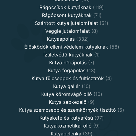
products
119
Rágócsíkok kutyáknak
119
71
products
Rágócsont kutyáknak
71
products
51
Szárított kutya jutalomfalat
51
8
products
Veggie jutalomfalat
8
332
products
Kutyaápolás
332
products
58
Élősködők elleni védelem kutyáknak
58
1
product
Ízületvédő kutyáknak
1
7
product
Kutya bőrápolás
7
products
13
Kutya fogápolás
13
products
4
Kutya fülcseppek és fültisztítók
4
10
products
Kutya gallér
10
products
10
Kutya körömvágó olló
10
9
products
Kutya sebkezelő
9
products
5
Kutya szemcsepp és szemkörnyék tisztító
5
97
produ
Kutyakefe és kutyafésű
97
9
products
Kutyakozmetikai olló
9
39
products
Kutyapelenka
39