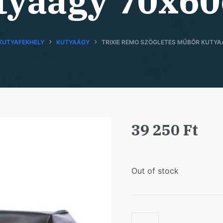
tyaágy 70x6
KUTYAFEKHELY
KUTYAÁGY
TRIXIE REMO SZÖGLETES MŰBŐR KUTY
39 250
Ft
Out of stock