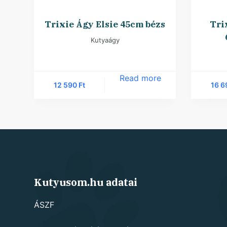
Trixie Ágy Elsie 45cm bézs
Tri
Kutyaágy
Read more
12 590
Ft
16 
Kutyusom.hu adatai
ÁSZF