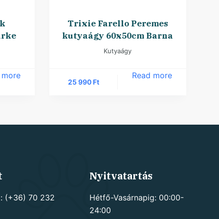
ek
Trixie Farello Peremes
ürke
kutyaágy 60x50cm Barna
Kutyaágy
 more
Read more
25 990
Ft
t
Nyitvatartás
: (+36) 70 232
Hétfő-Vasárnapig: 00:00-
24:00