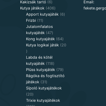
6
products
Kakizsák tartó
6
Email:
products
406
Kutya játékok
406
fekete.ger
products
6
Apport kutyajáték
6
11
products
Frizbi
11
products
Jutalomfalatos
47
kutyajáték
47
products
64
Kong kutyajáték
64
products
Kutya logikai játék
20
20
products
Labda és kötél
118
kutyajáték
118
products
79
Plüss kutyajáték
79
products
Rágóka és fogtisztító
31
játékok
31
products
Sípoló kutyajátékok
20
20
products
Trixie kutyajátékok