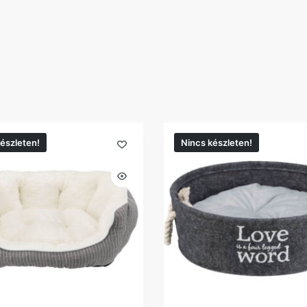
észleten!
Nincs készleten!