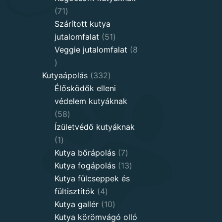
71
71
products
Szárított kutya
51
jutalomfalat
51
products
Veggie jutalomfalat
8
8
products
332
Kutyaápolás
332
products
Élősködők elleni
védelem kutyáknak
58
58
products
Ízületvédő kutyáknak
1
1
product
7
Kutya bőrápolás
7
products
13
Kutya fogápolás
13
products
Kutya fülcseppek és
4
fültisztítók
4
products
10
Kutya gallér
10
products
Kutya körömvágó olló