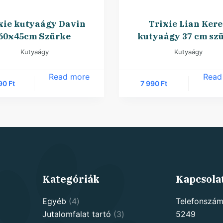
xie kutyaágy Davin
Trixie Lian Ker
60x45cm Szürke
kutyaágy 37 cm sz
Kutyaágy
Kutyaágy
Read more
Read
690
Ft
7 990
Ft
Kategóriák
Kapcsola
4
Egyéb
4
Telefonszám
products
3
Jutalomfalat tartó
3
5249