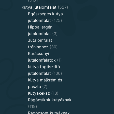
212
212
products
527
Kutya jutalomfalat
527
products
Egészséges kutya
125
jutalomfalat
125
products
Hipoallergén
3
jutalomfalat
3
products
Jutalomfalat
30
tréninghez
30
products
Karácsonyi
1
jutalomfalatok
1
product
Kutya fogtisztító
100
jutalomfalat
100
products
Kutya májkrém és
7
paszta
7
products
13
Kutyakeksz
13
products
Rágócsíkok kutyáknak
119
119
products
Rágócsont kutyáknak