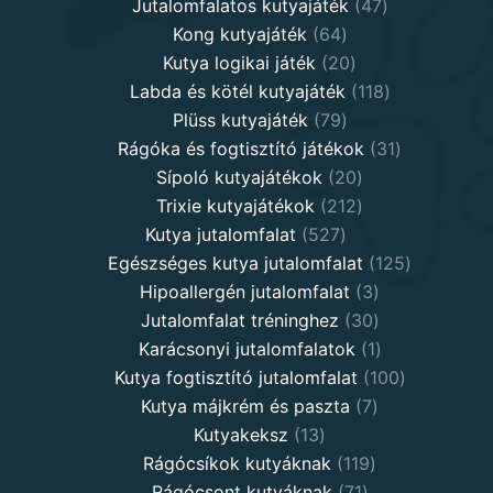
products
47
Jutalomfalatos kutyajáték
47
64
products
Kong kutyajáték
64
products
20
Kutya logikai játék
20
products
118
Labda és kötél kutyajáték
118
79
products
Plüss kutyajáték
79
products
31
Rágóka és fogtisztító játékok
31
20
products
Sípoló kutyajátékok
20
products
212
Trixie kutyajátékok
212
527
products
Kutya jutalomfalat
527
products
125
Egészséges kutya jutalomfalat
125
3
products
Hipoallergén jutalomfalat
3
30
products
Jutalomfalat tréninghez
30
products
1
Karácsonyi jutalomfalatok
1
product
100
Kutya fogtisztító jutalomfalat
100
7
products
Kutya májkrém és paszta
7
13
products
Kutyakeksz
13
products
119
Rágócsíkok kutyáknak
119
71
products
Rágócsont kutyáknak
71