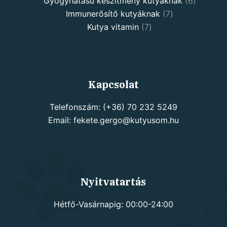
products
6
Gyógyhatású készítmény kutyáknak
6
7
products
Immunerősítő kutyáknak
7
7
products
Kutya vitamin
7
products
Kapcsolat
Telefonszám: (+36) 70 232 5249
Email: fekete.gergo@kutyusom.hu
Nyitvatartás
Hétfő-Vasárnapig: 00:00-24:00