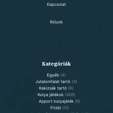
Kapcsolat
Rólunk
Kategóriák
4
Egyéb
4
products
3
Jutalomfalat tartó
3
6
products
Kakizsák tartó
6
products
406
Kutya játékok
406
products
6
Apport kutyajáték
6
11
products
Frizbi
11