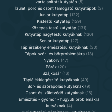
5
products
Ivartalanított kutyatáp
5
products
3
Ízület, porc és csont támogató kutyatápok
3
122
produ
Junior kutyatáp
122
products
159
Kistestű kutyatáp
159
products
131
Közepes testű kutyatáp
131
products
130
Kutyatáp nagytestű kutyáknak
130
27
products
Senior kutyatáp
27
products
30
Táp érzékeny emésztésű kutyáknak
30
13
product
Tápok szőr- és bőrproblémákra
13
47
products
Nyakörv
47
20
products
Póráz
20
products
16
Szájkosár
16
products
49
Táplálékkiegészítő kutyáknak
49
products
9
Bőr- és szőrápolás kutyáknak
9
products
16
Csont és izületvédő kutyáknak
16
products
Emésztés - gyomor - húgyúti problémákra
4
kutyáknak
4