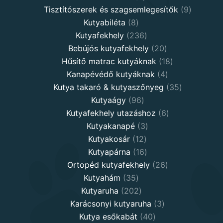
products
9
Tisztítószerek és szagsemlegesítők
9
8
products
Kutyabiléta
8
products
236
Kutyafekhely
236
products
20
Bebújós kutyafekhely
20
products
18
Hűsítő matrac kutyáknak
18
4
products
Kanapévédő kutyáknak
4
products
35
Kutya takaró & kutyaszőnyeg
35
96
products
Kutyaágy
96
products
6
Kutyafekhely utazáshoz
6
3
products
Kutyakanapé
3
12
products
Kutyakosár
12
products
16
Kutyapárna
16
products
26
Ortopéd kutyafekhely
26
35
products
Kutyahám
35
products
202
Kutyaruha
202
products
3
Karácsonyi kutyaruha
3
40
products
Kutya esőkabát
40