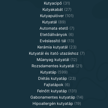
31
products
Kutyacipő
31
products
27
Kutyakabát
27
products
101
Kutyapulóver
101
89
products
Kutyatál
89
products
7
Automata etető
7
6
products
Etetőállványok
6
products
13
Evéslassító tál
13
products
23
Kerámia kutyatál
23
products
7
Kutyatál és itató utazáshoz
7
12
products
Műanyag kutyatál
12
products
21
Rozsdamentes kutyatál
21
599
products
Kutyatáp
599
products
23
Diétás kutyatáp
23
6
products
Fajtatápok
6
products
131
Felnőtt kutyatáp
131
products
14
Gabonamentes kutyatáp
14
19
products
Hipoallergén kutyatáp
19