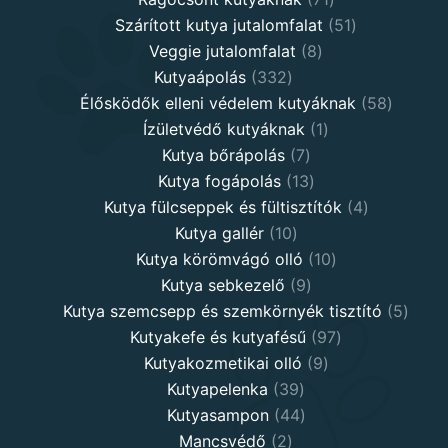
products
51
Szárított kutya jutalomfalat
51
8
products
Veggie jutalomfalat
8
332
products
Kutyaápolás
332
products
58
Élősködők elleni védelem kutyáknak
58
1
product
Ízületvédő kutyáknak
1
7
product
Kutya bőrápolás
7
products
13
Kutya fogápolás
13
products
4
Kutya fülcseppek és fültisztítók
4
10
products
Kutya gallér
10
products
10
Kutya körömvágó olló
10
9
products
Kutya sebkezelő
9
products
5
Kutya szemcsepp és szemkörnyék tisztító
5
97
produ
Kutyakefe és kutyafésű
97
9
products
Kutyakozmetikai olló
9
39
products
Kutyapelenka
39
products
44
Kutyasampon
44
2
products
Mancsvédő
2