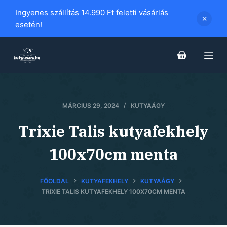
S
Ingyenes szállítás 14.990 Ft feletti vásárlás
k
esetén!
i
p
t
o
c
o
MÁRCIUS 29, 2024
KUTYAÁGY
n
Trixie Talis kutyafekhely
t
e
100x70cm menta
n
t
FŐOLDAL
KUTYAFEKHELY
KUTYAÁGY
TRIXIE TALIS KUTYAFEKHELY 100X70CM MENTA