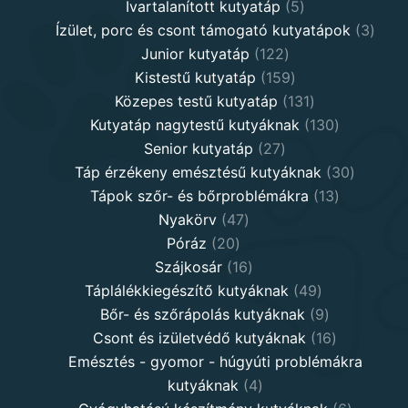
5
products
Ivartalanított kutyatáp
5
products
3
Ízület, porc és csont támogató kutyatápok
3
122
produ
Junior kutyatáp
122
products
159
Kistestű kutyatáp
159
products
131
Közepes testű kutyatáp
131
products
130
Kutyatáp nagytestű kutyáknak
130
27
products
Senior kutyatáp
27
products
30
Táp érzékeny emésztésű kutyáknak
30
13
product
Tápok szőr- és bőrproblémákra
13
47
products
Nyakörv
47
20
products
Póráz
20
products
16
Szájkosár
16
products
49
Táplálékkiegészítő kutyáknak
49
products
9
Bőr- és szőrápolás kutyáknak
9
products
16
Csont és izületvédő kutyáknak
16
products
Emésztés - gyomor - húgyúti problémákra
4
kutyáknak
4