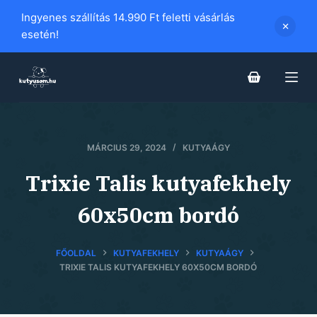
S
Ingyenes szállítás 14.990 Ft feletti vásárlás
k
esetén!
i
p
t
o
c
o
MÁRCIUS 29, 2024
KUTYAÁGY
n
Trixie Talis kutyafekhely
t
e
60x50cm bordó
n
t
FŐOLDAL
KUTYAFEKHELY
KUTYAÁGY
TRIXIE TALIS KUTYAFEKHELY 60X50CM BORDÓ