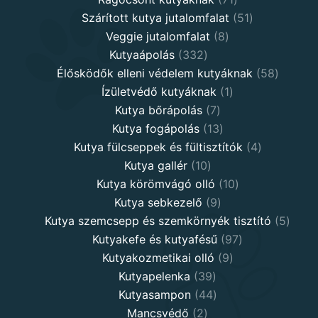
products
51
Szárított kutya jutalomfalat
51
8
products
Veggie jutalomfalat
8
332
products
Kutyaápolás
332
products
58
Élősködők elleni védelem kutyáknak
58
1
product
Ízületvédő kutyáknak
1
7
product
Kutya bőrápolás
7
products
13
Kutya fogápolás
13
products
4
Kutya fülcseppek és fültisztítók
4
10
products
Kutya gallér
10
products
10
Kutya körömvágó olló
10
9
products
Kutya sebkezelő
9
products
5
Kutya szemcsepp és szemkörnyék tisztító
5
97
produ
Kutyakefe és kutyafésű
97
9
products
Kutyakozmetikai olló
9
39
products
Kutyapelenka
39
products
44
Kutyasampon
44
2
products
Mancsvédő
2