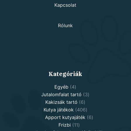
Kapcsolat
Rólunk
Kategóriák
4
Egyéb
4
products
3
Jutalomfalat tartó
3
6
products
Kakizsák tartó
6
products
406
Kutya játékok
406
products
6
Apport kutyajáték
6
11
products
Frizbi
11