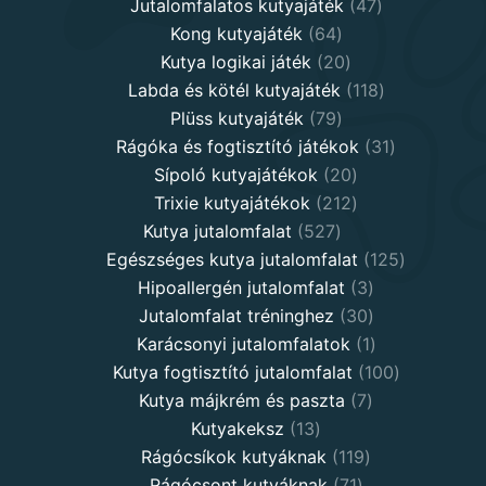
products
47
Jutalomfalatos kutyajáték
47
64
products
Kong kutyajáték
64
products
20
Kutya logikai játék
20
products
118
Labda és kötél kutyajáték
118
79
products
Plüss kutyajáték
79
products
31
Rágóka és fogtisztító játékok
31
20
products
Sípoló kutyajátékok
20
products
212
Trixie kutyajátékok
212
527
products
Kutya jutalomfalat
527
products
125
Egészséges kutya jutalomfalat
125
3
products
Hipoallergén jutalomfalat
3
30
products
Jutalomfalat tréninghez
30
products
1
Karácsonyi jutalomfalatok
1
product
100
Kutya fogtisztító jutalomfalat
100
7
products
Kutya májkrém és paszta
7
13
products
Kutyakeksz
13
products
119
Rágócsíkok kutyáknak
119
71
products
Rágócsont kutyáknak
71