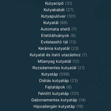
31
products
Kutyacipő
31
products
27
Kutyakabát
27
products
101
Kutyapulóver
101
89
products
Kutyatál
89
products
7
Automata etető
7
6
products
Etetőállványok
6
products
13
Evéslassító tál
13
products
23
Kerámia kutyatál
23
products
7
Kutyatál és itató utazáshoz
7
12
products
Műanyag kutyatál
12
products
21
Rozsdamentes kutyatál
21
599
products
Kutyatáp
599
products
23
Diétás kutyatáp
23
6
products
Fajtatápok
6
products
131
Felnőtt kutyatáp
131
products
14
Gabonamentes kutyatáp
14
19
products
Hipoallergén kutyatáp
19