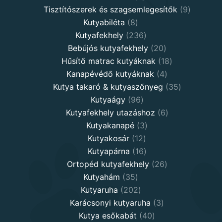
products
9
Tisztítószerek és szagsemlegesítők
9
8
products
Kutyabiléta
8
products
236
Kutyafekhely
236
products
20
Bebújós kutyafekhely
20
products
18
Hűsítő matrac kutyáknak
18
4
products
Kanapévédő kutyáknak
4
products
35
Kutya takaró & kutyaszőnyeg
35
96
products
Kutyaágy
96
products
6
Kutyafekhely utazáshoz
6
3
products
Kutyakanapé
3
12
products
Kutyakosár
12
products
16
Kutyapárna
16
products
26
Ortopéd kutyafekhely
26
35
products
Kutyahám
35
products
202
Kutyaruha
202
products
3
Karácsonyi kutyaruha
3
40
products
Kutya esőkabát
40