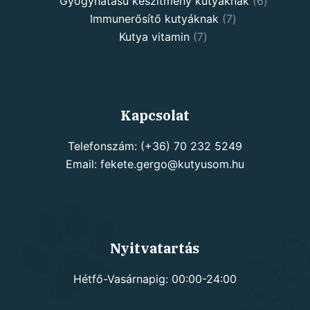
products
6
Gyógyhatású készítmény kutyáknak
6
7
products
Immunerősítő kutyáknak
7
7
products
Kutya vitamin
7
products
Kapcsolat
Telefonszám: (+36) 70 232 5249
Email: fekete.gergo@kutyusom.hu
Nyitvatartás
Hétfő-Vasárnapig: 00:00-24:00