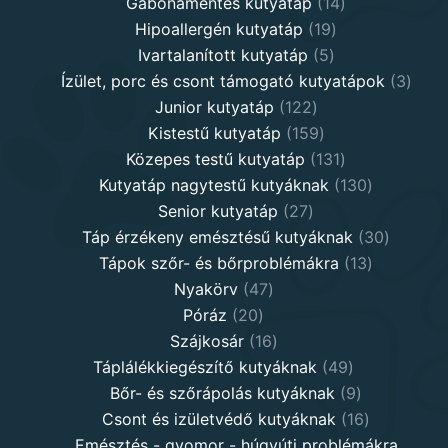
products
14
Gabonamentes kutyatáp
14
19
products
Hipoallergén kutyatáp
19
5
products
Ivartalanított kutyatáp
5
products
3
Ízület, porc és csont támogató kutyatápok
3
122
produ
Junior kutyatáp
122
products
159
Kistestű kutyatáp
159
products
131
Közepes testű kutyatáp
131
products
130
Kutyatáp nagytestű kutyáknak
130
27
products
Senior kutyatáp
27
products
30
Táp érzékeny emésztésű kutyáknak
30
13
product
Tápok szőr- és bőrproblémákra
13
47
products
Nyakörv
47
20
products
Póráz
20
products
16
Szájkosár
16
products
49
Táplálékkiegészítő kutyáknak
49
products
9
Bőr- és szőrápolás kutyáknak
9
products
16
Csont és izületvédő kutyáknak
16
products
Emésztés - gyomor - húgyúti problémákra