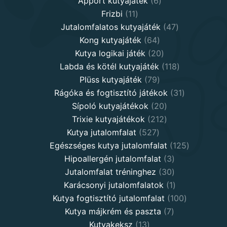
products
6
Apport kutyajáték
6
11
products
Frizbi
11
products
47
Jutalomfalatos kutyajáték
47
64
products
Kong kutyajáték
64
products
20
Kutya logikai játék
20
products
118
Labda és kötél kutyajáték
118
79
products
Plüss kutyajáték
79
products
31
Rágóka és fogtisztító játékok
31
20
products
Sípoló kutyajátékok
20
products
212
Trixie kutyajátékok
212
527
products
Kutya jutalomfalat
527
products
125
Egészséges kutya jutalomfalat
125
3
products
Hipoallergén jutalomfalat
3
30
products
Jutalomfalat tréninghez
30
products
1
Karácsonyi jutalomfalatok
1
product
100
Kutya fogtisztító jutalomfalat
100
7
products
Kutya májkrém és paszta
7
13
products
Kutyakeksz
13