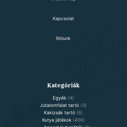
Kapcsolat
Rólunk
Kategóriák
4
Egyéb
4
products
3
Jutalomfalat tartó
3
6
products
Kakizsák tartó
6
products
406
Kutya játékok
406