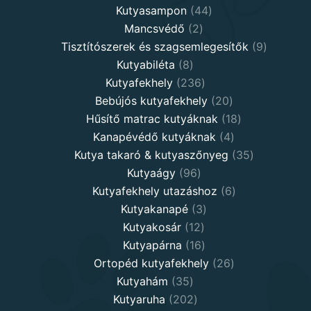
products
44
Kutyasampon
44
2
products
Mancsvédő
2
products
9
Tisztítószerek és szagsemlegesítők
9
8
products
Kutyabiléta
8
products
236
Kutyafekhely
236
products
20
Bebújós kutyafekhely
20
products
18
Hűsítő matrac kutyáknak
18
4
products
Kanapévédő kutyáknak
4
products
35
Kutya takaró & kutyaszőnyeg
35
96
products
Kutyaágy
96
products
6
Kutyafekhely utazáshoz
6
3
products
Kutyakanapé
3
12
products
Kutyakosár
12
products
16
Kutyapárna
16
products
26
Ortopéd kutyafekhely
26
35
products
Kutyahám
35
products
202
Kutyaruha
202