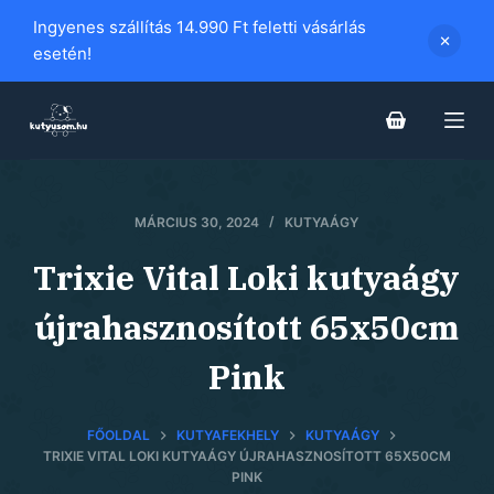
S
Ingyenes szállítás 14.990 Ft feletti vásárlás
k
esetén!
i
p
t
o
c
MÁRCIUS 30, 2024
KUTYAÁGY
o
n
Trixie Vital Loki kutyaágy
t
e
újrahasznosított 65x50cm
n
Pink
t
FŐOLDAL
KUTYAFEKHELY
KUTYAÁGY
TRIXIE VITAL LOKI KUTYAÁGY ÚJRAHASZNOSÍTOTT 65X50CM
PINK