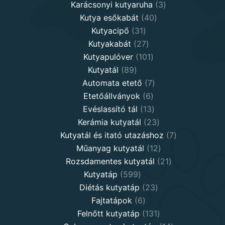
products
3
Karácsonyi kutyaruha
3
40
products
Kutya esőkabát
40
31
products
Kutyacipő
31
products
27
Kutyakabát
27
products
101
Kutyapulóver
101
89
products
Kutyatál
89
products
7
Automata etető
7
6
products
Etetőállványok
6
products
13
Evéslassító tál
13
products
23
Kerámia kutyatál
23
products
7
Kutyatál és itató utazáshoz
7
12
products
Műanyag kutyatál
12
products
21
Rozsdamentes kutyatál
21
599
products
Kutyatáp
599
products
23
Diétás kutyatáp
23
6
products
Fajtatápok
6
products
131
Felnőtt kutyatáp
131