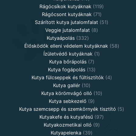
products
119
Rágócsíkok kutyáknak
119
71
products
Rágócsont kutyáknak
71
products
51
Szárított kutya jutalomfalat
51
8
products
Veggie jutalomfalat
8
332
products
Kutyaápolás
332
products
58
Élősködők elleni védelem kutyáknak
58
1
product
Ízületvédő kutyáknak
1
7
product
Kutya bőrápolás
7
products
13
Kutya fogápolás
13
products
4
Kutya fülcseppek és fültisztítók
4
10
products
Kutya gallér
10
products
10
Kutya körömvágó olló
10
9
products
Kutya sebkezelő
9
products
5
Kutya szemcsepp és szemkörnyék tisztító
5
97
produ
Kutyakefe és kutyafésű
97
9
products
Kutyakozmetikai olló
9
39
products
Kutyapelenka
39