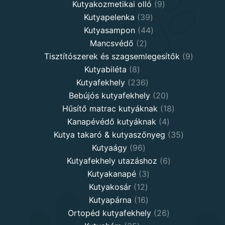
9
products
Kutyakozmetikai olló
9
39
products
Kutyapelenka
39
products
44
Kutyasampon
44
2
products
Mancsvédő
2
products
9
Tisztítószerek és szagsemlegesítők
9
8
products
Kutyabiléta
8
products
236
Kutyafekhely
236
products
20
Bebújós kutyafekhely
20
products
18
Hűsítő matrac kutyáknak
18
4
products
Kanapévédő kutyáknak
4
products
35
Kutya takaró & kutyaszőnyeg
35
96
products
Kutyaágy
96
products
6
Kutyafekhely utazáshoz
6
3
products
Kutyakanapé
3
12
products
Kutyakosár
12
products
16
Kutyapárna
16
products
26
Ortopéd kutyafekhely
26