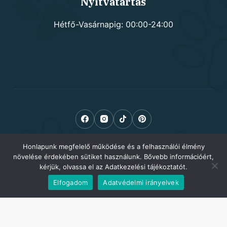
Nyitvatartás
Hétfő-Vasárnapig: 00:00-24:00
Honlapunk megfelelő működése és a felhasználói élmény
növelése érdekében sütiket használunk. Bővebb információért,
kérjük, olvassa el az Adatkezelési tájékoztatót.
Elfogadom
Adatvédelmi irányelvek
Copyright © 2026 Kutyusom.hu - kutyafelszerelés -
Adatkezelési tájékoztató
-
Ászf
-
Impresszum
-
Havidíjas keresőoptimalizálás