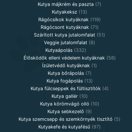
7
products
Kutya májkrém és paszta
7
13
products
Kutyakeksz
13
products
119
Rágócsíkok kutyáknak
119
71
products
Rágócsont kutyáknak
71
products
51
Szárított kutya jutalomfalat
51
8
products
Veggie jutalomfalat
8
332
products
Kutyaápolás
332
products
58
Élősködők elleni védelem kutyáknak
58
1
product
Ízületvédő kutyáknak
1
7
product
Kutya bőrápolás
7
products
13
Kutya fogápolás
13
products
4
Kutya fülcseppek és fültisztítók
4
10
products
Kutya gallér
10
products
10
Kutya körömvágó olló
10
9
products
Kutya sebkezelő
9
products
5
Kutya szemcsepp és szemkörnyék tisztító
5
97
produ
Kutyakefe és kutyafésű
97