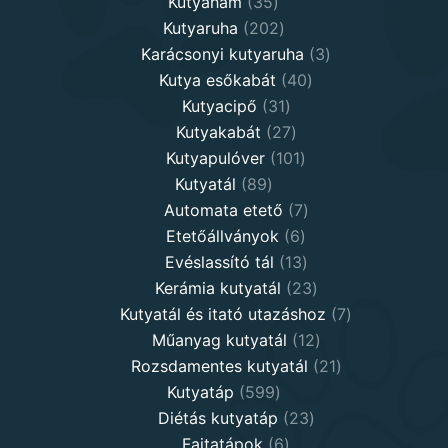
35
products
Kutyahám
35
products
202
Kutyaruha
202
products
3
Karácsonyi kutyaruha
3
40
products
Kutya esőkabát
40
31
products
Kutyacipő
31
products
27
Kutyakabát
27
products
101
Kutyapulóver
101
89
products
Kutyatál
89
products
7
Automata etető
7
6
products
Etetőállványok
6
products
13
Evéslassító tál
13
products
23
Kerámia kutyatál
23
products
7
Kutyatál és itató utazáshoz
7
12
products
Műanyag kutyatál
12
products
21
Rozsdamentes kutyatál
21
599
products
Kutyatáp
599
products
23
Diétás kutyatáp
23
6
products
Fajtatápok
6