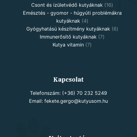
products
16
Csont és izületvédő kutyáknak
16
products
Emésztés - gyomor - húgyúti problémákra
4
kutyáknak
4
products
6
Gyógyhatású készítmény kutyáknak
6
7
products
Immunerősítő kutyáknak
7
7
products
Kutya vitamin
7
products
Kapcsolat
Telefonszám: (+36) 70 232 5249
Email: fekete.gergo@kutyusom.hu