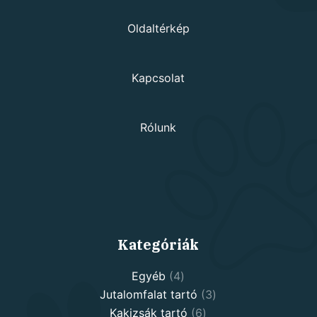
Oldaltérkép
Kapcsolat
Rólunk
Kategóriák
4
Egyéb
4
products
3
Jutalomfalat tartó
3
6
products
Kakizsák tartó
6