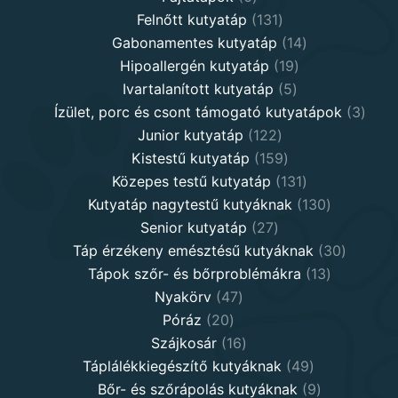
products
131
Felnőtt kutyatáp
131
products
14
Gabonamentes kutyatáp
14
19
products
Hipoallergén kutyatáp
19
5
products
Ivartalanított kutyatáp
5
products
3
Ízület, porc és csont támogató kutyatápok
3
122
produ
Junior kutyatáp
122
products
159
Kistestű kutyatáp
159
products
131
Közepes testű kutyatáp
131
products
130
Kutyatáp nagytestű kutyáknak
130
27
products
Senior kutyatáp
27
products
30
Táp érzékeny emésztésű kutyáknak
30
13
product
Tápok szőr- és bőrproblémákra
13
47
products
Nyakörv
47
20
products
Póráz
20
products
16
Szájkosár
16
products
49
Táplálékkiegészítő kutyáknak
49
products
9
Bőr- és szőrápolás kutyáknak
9