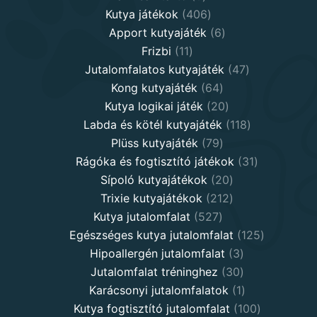
products
406
Kutya játékok
406
products
6
Apport kutyajáték
6
11
products
Frizbi
11
products
47
Jutalomfalatos kutyajáték
47
64
products
Kong kutyajáték
64
products
20
Kutya logikai játék
20
products
118
Labda és kötél kutyajáték
118
79
products
Plüss kutyajáték
79
products
31
Rágóka és fogtisztító játékok
31
20
products
Sípoló kutyajátékok
20
products
212
Trixie kutyajátékok
212
527
products
Kutya jutalomfalat
527
products
125
Egészséges kutya jutalomfalat
125
3
products
Hipoallergén jutalomfalat
3
30
products
Jutalomfalat tréninghez
30
products
1
Karácsonyi jutalomfalatok
1
product
100
Kutya fogtisztító jutalomfalat
100