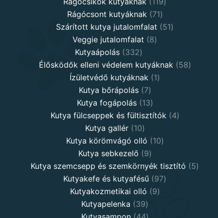
products
119
Rágócsíkok kutyáknak
119
71
products
Rágócsont kutyáknak
71
products
51
Szárított kutya jutalomfalat
51
8
products
Veggie jutalomfalat
8
332
products
Kutyaápolás
332
products
58
Élősködők elleni védelem kutyáknak
58
1
product
Ízületvédő kutyáknak
1
7
product
Kutya bőrápolás
7
products
13
Kutya fogápolás
13
products
4
Kutya fülcseppek és fültisztítók
4
10
products
Kutya gallér
10
products
10
Kutya körömvágó olló
10
9
products
Kutya sebkezelő
9
products
5
Kutya szemcsepp és szemkörnyék tisztító
5
97
produ
Kutyakefe és kutyafésű
97
9
products
Kutyakozmetikai olló
9
39
products
Kutyapelenka
39
products
44
Kutyasampon
44