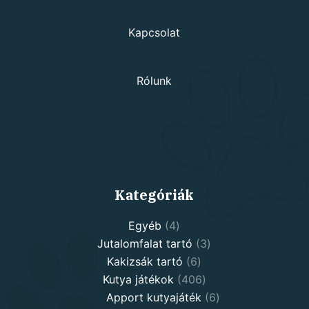
Kapcsolat
Rólunk
Kategóriák
4
Egyéb
4
products
3
Jutalomfalat tartó
3
6
products
Kakizsák tartó
6
products
406
Kutya játékok
406
products
6
Apport kutyajáték
6