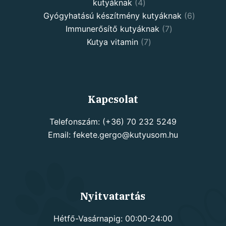
4
kutyáknak
4
products
6
Gyógyhatású készítmény kutyáknak
6
7
products
Immunerősítő kutyáknak
7
7
products
Kutya vitamin
7
products
Kapcsolat
Telefonszám: (+36) 70 232 5249
Email: fekete.gergo@kutyusom.hu
Nyitvatartás
Hétfő-Vasárnapig: 00:00-24:00