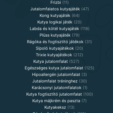
11
products
Frizbi
11
products
47
Jutalomfalatos kutyajáték
47
64
products
Kong kutyajáték
64
products
20
Kutya logikai játék
20
products
118
Labda és kötél kutyajáték
118
79
products
Plüss kutyajáték
79
products
31
Rágóka és fogtisztító játékok
31
20
products
Sípoló kutyajátékok
20
products
212
Trixie kutyajátékok
212
527
products
Kutya jutalomfalat
527
products
125
Egészséges kutya jutalomfalat
125
3
products
Hipoallergén jutalomfalat
3
30
products
Jutalomfalat tréninghez
30
products
1
Karácsonyi jutalomfalatok
1
product
100
Kutya fogtisztító jutalomfalat
100
7
products
Kutya májkrém és paszta
7
13
products
Kutyakeksz
13