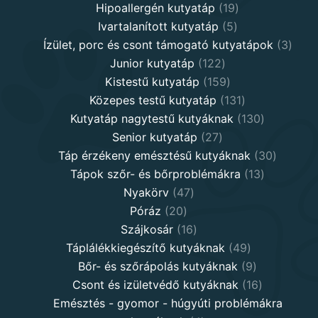
19
products
Hipoallergén kutyatáp
19
5
products
Ivartalanított kutyatáp
5
products
3
Ízület, porc és csont támogató kutyatápok
3
122
produ
Junior kutyatáp
122
products
159
Kistestű kutyatáp
159
products
131
Közepes testű kutyatáp
131
products
130
Kutyatáp nagytestű kutyáknak
130
27
products
Senior kutyatáp
27
products
30
Táp érzékeny emésztésű kutyáknak
30
13
product
Tápok szőr- és bőrproblémákra
13
47
products
Nyakörv
47
20
products
Póráz
20
products
16
Szájkosár
16
products
49
Táplálékkiegészítő kutyáknak
49
products
9
Bőr- és szőrápolás kutyáknak
9
products
16
Csont és izületvédő kutyáknak
16
products
Emésztés - gyomor - húgyúti problémákra