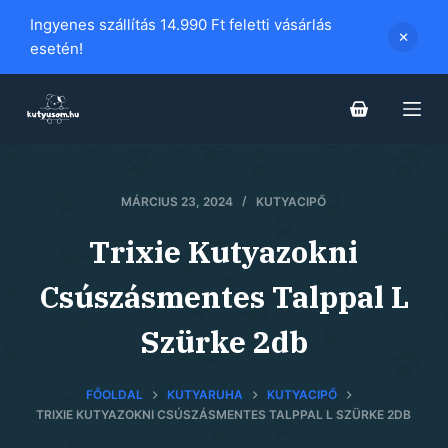
S
Ingyenes szállítás 14.990 Ft feletti vásárlás
k
esetén!
i
p
t
o
c
MÁRCIUS 23, 2024
KUTYACIPŐ
o
n
Trixie Kutyazokni
t
e
Csúszásmentes Talppal L
n
Szürke 2db
t
FŐOLDAL
KUTYARUHA
KUTYACIPŐ
TRIXIE KUTYAZOKNI CSÚSZÁSMENTES TALPPAL L SZÜRKE 2DB