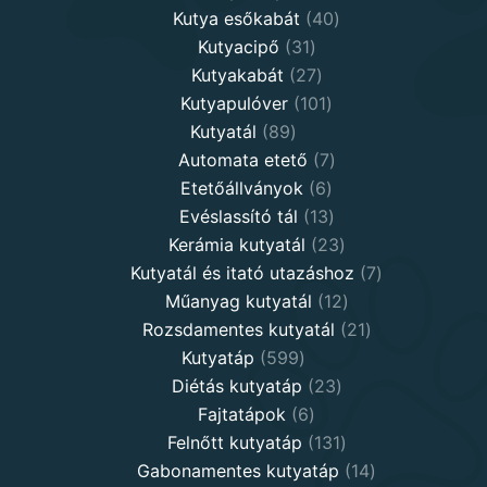
40
products
Kutya esőkabát
40
31
products
Kutyacipő
31
products
27
Kutyakabát
27
products
101
Kutyapulóver
101
89
products
Kutyatál
89
products
7
Automata etető
7
6
products
Etetőállványok
6
products
13
Evéslassító tál
13
products
23
Kerámia kutyatál
23
products
7
Kutyatál és itató utazáshoz
7
12
products
Műanyag kutyatál
12
products
21
Rozsdamentes kutyatál
21
599
products
Kutyatáp
599
products
23
Diétás kutyatáp
23
6
products
Fajtatápok
6
products
131
Felnőtt kutyatáp
131
products
14
Gabonamentes kutyatáp
14