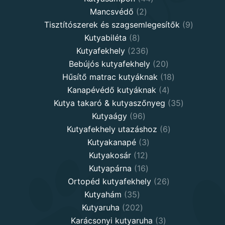
2
products
Mancsvédő
2
products
9
Tisztítószerek és szagsemlegesítők
9
8
products
Kutyabiléta
8
products
236
Kutyafekhely
236
products
20
Bebújós kutyafekhely
20
products
18
Hűsítő matrac kutyáknak
18
4
products
Kanapévédő kutyáknak
4
products
35
Kutya takaró & kutyaszőnyeg
35
96
products
Kutyaágy
96
products
6
Kutyafekhely utazáshoz
6
3
products
Kutyakanapé
3
12
products
Kutyakosár
12
products
16
Kutyapárna
16
products
26
Ortopéd kutyafekhely
26
35
products
Kutyahám
35
products
202
Kutyaruha
202
products
3
Karácsonyi kutyaruha
3