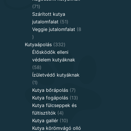
71
71
products
Szárított kutya
51
jutalomfalat
51
products
Veggie jutalomfalat
8
8
products
332
Kutyaápolás
332
products
Élősködők elleni
védelem kutyáknak
58
58
products
Ízületvédő kutyáknak
1
1
product
7
Kutya bőrápolás
7
products
13
Kutya fogápolás
13
products
Kutya fülcseppek és
4
fültisztítók
4
products
10
Kutya gallér
10
products
Kutya körömvágó olló