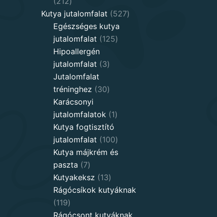
212
212
products
527
Kutya jutalomfalat
527
products
Egészséges kutya
125
jutalomfalat
125
products
Hipoallergén
3
jutalomfalat
3
products
Jutalomfalat
30
tréninghez
30
products
Karácsonyi
1
jutalomfalatok
1
product
Kutya fogtisztító
100
jutalomfalat
100
products
Kutya májkrém és
7
paszta
7
products
13
Kutyakeksz
13
products
Rágócsíkok kutyáknak
119
119
products
Rágócsont kutyáknak