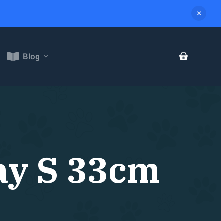
Blog
ay S 33cm