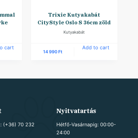
ámmal
Trixie Kutyakabát
rke
CityStyle Oslo S 36cm zöld
Kutyakabát
o cart
Add to cart
14 990
Ft
t
Nyitvatartás
: (+36) 70 232
Hétfő-Vasárnapig: 00:00-
24:00