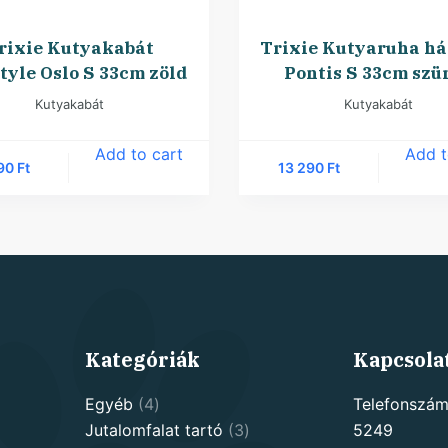
rixie Kutyakabát
Trixie Kutyaruha h
tyle Oslo S 33cm zöld
Pontis S 33cm szü
Kutyakabát
Kutyakabát
Add to cart
Add t
290
Ft
13 290
Ft
Kategóriák
Kapcsola
4
Egyéb
4
Telefonszám
products
3
Jutalomfalat tartó
3
5249