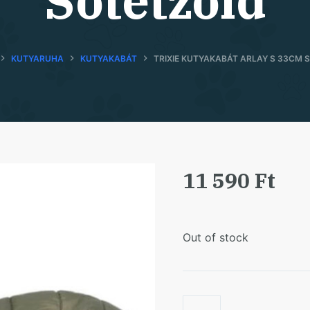
Sötétzöld
KUTYARUHA
KUTYAKABÁT
TRIXIE KUTYAKABÁT ARLAY S 33CM 
11 590
Ft
Out of stock