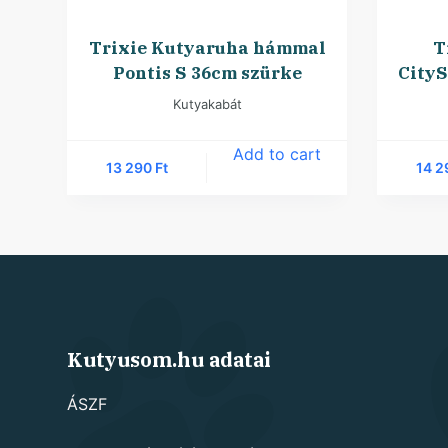
Trixie Kutyaruha hámmal
T
Pontis S 36cm szürke
CityS
Kutyakabát
Add to cart
13 290
Ft
14 
Kutyusom.hu adatai
ÁSZF