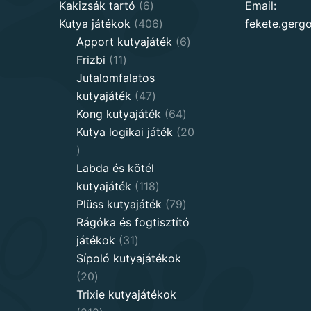
6
products
Kakizsák tartó
6
Email:
products
406
Kutya játékok
406
fekete.ger
products
6
Apport kutyajáték
6
11
products
Frizbi
11
products
Jutalomfalatos
47
kutyajáték
47
products
64
Kong kutyajáték
64
products
Kutya logikai játék
20
20
products
Labda és kötél
118
kutyajáték
118
products
79
Plüss kutyajáték
79
products
Rágóka és fogtisztító
31
játékok
31
products
Sípoló kutyajátékok
20
20
products
Trixie kutyajátékok