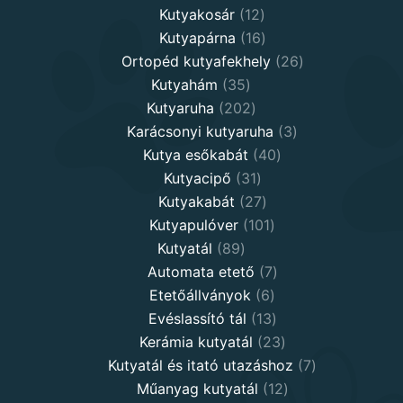
12
products
Kutyakosár
12
products
16
Kutyapárna
16
products
26
Ortopéd kutyafekhely
26
35
products
Kutyahám
35
products
202
Kutyaruha
202
products
3
Karácsonyi kutyaruha
3
40
products
Kutya esőkabát
40
31
products
Kutyacipő
31
products
27
Kutyakabát
27
products
101
Kutyapulóver
101
89
products
Kutyatál
89
products
7
Automata etető
7
6
products
Etetőállványok
6
products
13
Evéslassító tál
13
products
23
Kerámia kutyatál
23
products
7
Kutyatál és itató utazáshoz
7
12
products
Műanyag kutyatál
12