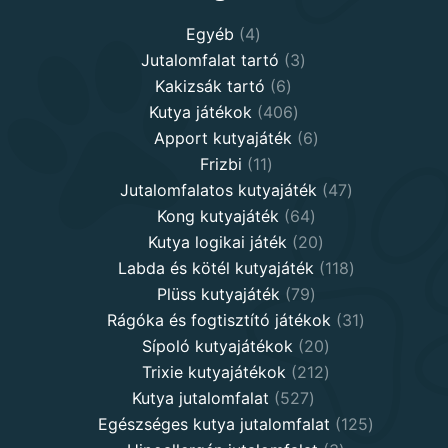
4
Egyéb
4
products
3
Jutalomfalat tartó
3
6
products
Kakizsák tartó
6
products
406
Kutya játékok
406
products
6
Apport kutyajáték
6
11
products
Frizbi
11
products
47
Jutalomfalatos kutyajáték
47
64
products
Kong kutyajáték
64
products
20
Kutya logikai játék
20
products
118
Labda és kötél kutyajáték
118
79
products
Plüss kutyajáték
79
products
31
Rágóka és fogtisztító játékok
31
20
products
Sípoló kutyajátékok
20
products
212
Trixie kutyajátékok
212
527
products
Kutya jutalomfalat
527
products
125
Egészséges kutya jutalomfalat
125