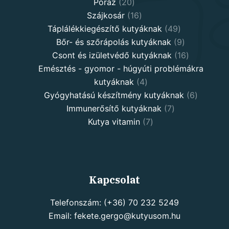
20
products
Póráz
20
products
16
Szájkosár
16
products
49
Táplálékkiegészítő kutyáknak
49
products
9
Bőr- és szőrápolás kutyáknak
9
products
16
Csont és izületvédő kutyáknak
16
products
Emésztés - gyomor - húgyúti problémákra
4
kutyáknak
4
products
6
Gyógyhatású készítmény kutyáknak
6
7
products
Immunerősítő kutyáknak
7
7
products
Kutya vitamin
7
products
Kapcsolat
Telefonszám: (+36) 70 232 5249
Email: fekete.gergo@kutyusom.hu