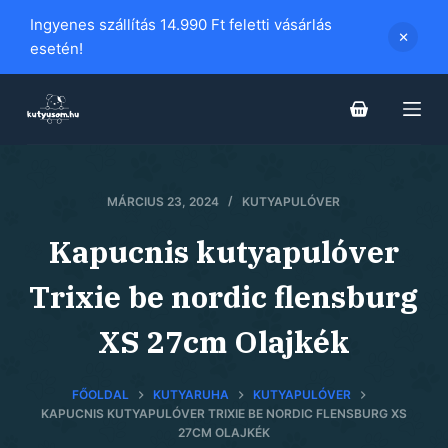
S
Ingyenes szállítás 14.990 Ft feletti vásárlás
k
esetén!
i
p
t
o
c
MÁRCIUS 23, 2024
KUTYAPULÓVER
o
n
Kapucnis kutyapulóver
t
e
Trixie be nordic flensburg
n
XS 27cm Olajkék
t
FŐOLDAL
KUTYARUHA
KUTYAPULÓVER
KAPUCNIS KUTYAPULÓVER TRIXIE BE NORDIC FLENSBURG XS
27CM OLAJKÉK