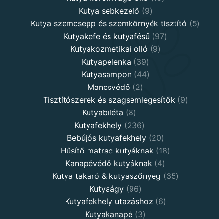
9
products
Kutya sebkezelő
9
products
5
Kutya szemcsepp és szemkörnyék tisztító
5
97
produ
Kutyakefe és kutyafésű
97
9
products
Kutyakozmetikai olló
9
39
products
Kutyapelenka
39
products
44
Kutyasampon
44
2
products
Mancsvédő
2
products
9
Tisztítószerek és szagsemlegesítők
9
8
products
Kutyabiléta
8
products
236
Kutyafekhely
236
products
20
Bebújós kutyafekhely
20
products
18
Hűsítő matrac kutyáknak
18
4
products
Kanapévédő kutyáknak
4
products
35
Kutya takaró & kutyaszőnyeg
35
96
products
Kutyaágy
96
products
6
Kutyafekhely utazáshoz
6
3
products
Kutyakanapé
3