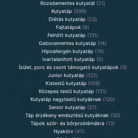
products
21
Rozsdamentes kutyatál
21
599
products
Kutyatáp
599
products
23
Diétás kutyatáp
23
6
products
Fajtatápok
6
products
131
Felnőtt kutyatáp
131
products
14
Gabonamentes kutyatáp
14
19
products
Hipoallergén kutyatáp
19
5
products
Ivartalanított kutyatáp
5
products
3
Ízület, porc és csont támogató kutyatápok
3
122
produ
Junior kutyatáp
122
products
159
Kistestű kutyatáp
159
products
131
Közepes testű kutyatáp
131
products
130
Kutyatáp nagytestű kutyáknak
130
27
products
Senior kutyatáp
27
products
30
Táp érzékeny emésztésű kutyáknak
30
13
product
Tápok szőr- és bőrproblémákra
13
47
products
Nyakörv
47