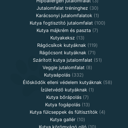
3
products
Hipoallergén jutalomfalat
3
30
products
Jutalomfalat tréninghez
30
products
1
Karácsonyi jutalomfalatok
1
product
100
Kutya fogtisztító jutalomfalat
100
7
products
Kutya májkrém és paszta
7
13
products
Kutyakeksz
13
products
119
Rágócsíkok kutyáknak
119
71
products
Rágócsont kutyáknak
71
products
51
Szárított kutya jutalomfalat
51
8
products
Veggie jutalomfalat
8
332
products
Kutyaápolás
332
products
58
Élősködők elleni védelem kutyáknak
58
1
product
Ízületvédő kutyáknak
1
7
product
Kutya bőrápolás
7
products
13
Kutya fogápolás
13
products
4
Kutya fülcseppek és fültisztítók
4
10
products
Kutya gallér
10
products
10
Kutya körömvágó olló
10