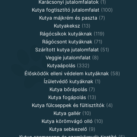
products
1
Karácsonyi jutalomfalatok
1
product
100
Kutya fogtisztító jutalomfalat
100
7
products
Kutya májkrém és paszta
7
13
products
Kutyakeksz
13
products
119
Rágócsíkok kutyáknak
119
71
products
Rágócsont kutyáknak
71
products
51
Szárított kutya jutalomfalat
51
8
products
Veggie jutalomfalat
8
332
products
Kutyaápolás
332
products
58
Élősködők elleni védelem kutyáknak
58
1
product
Ízületvédő kutyáknak
1
7
product
Kutya bőrápolás
7
products
13
Kutya fogápolás
13
products
4
Kutya fülcseppek és fültisztítók
4
10
products
Kutya gallér
10
products
10
Kutya körömvágó olló
10
9
products
Kutya sebkezelő
9
products
5
Kutya szemcsepp és szemkörnyék tisztító
5