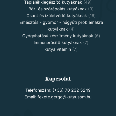
products
49
Táplálékkiegészítő kutyáknak
49
products
9
Bőr- és szőrápolás kutyáknak
9
products
16
Csont és izületvédő kutyáknak
16
products
Emésztés - gyomor - húgyúti problémákra
4
kutyáknak
4
products
6
Gyógyhatású készítmény kutyáknak
6
7
products
Immunerősítő kutyáknak
7
7
products
Kutya vitamin
7
products
Kapcsolat
Telefonszám: (+36) 70 232 5249
Email: fekete.gergo@kutyusom.hu