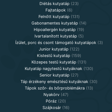
products
23
Diétás kutyatáp
23
6
products
Fajtatápok
6
products
131
Felnőtt kutyatáp
131
products
14
Gabonamentes kutyatáp
14
19
products
Hipoallergén kutyatáp
19
5
products
Ivartalanított kutyatáp
5
products
3
Ízület, porc és csont támogató kutyatápok
3
122
produ
Junior kutyatáp
122
products
159
Kistestű kutyatáp
159
products
131
Közepes testű kutyatáp
131
products
130
Kutyatáp nagytestű kutyáknak
130
27
products
Senior kutyatáp
27
products
30
Táp érzékeny emésztésű kutyáknak
30
13
product
Tápok szőr- és bőrproblémákra
13
47
products
Nyakörv
47
20
products
Póráz
20
products
16
Szájkosár
16