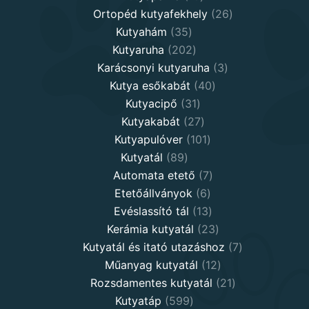
products
26
Ortopéd kutyafekhely
26
35
products
Kutyahám
35
products
202
Kutyaruha
202
products
3
Karácsonyi kutyaruha
3
40
products
Kutya esőkabát
40
31
products
Kutyacipő
31
products
27
Kutyakabát
27
products
101
Kutyapulóver
101
89
products
Kutyatál
89
products
7
Automata etető
7
6
products
Etetőállványok
6
products
13
Evéslassító tál
13
products
23
Kerámia kutyatál
23
products
7
Kutyatál és itató utazáshoz
7
12
products
Műanyag kutyatál
12
products
21
Rozsdamentes kutyatál
21
599
products
Kutyatáp
599