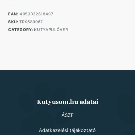
EAN:
4053032618497
SKU:
TRX680067
CATEGORY:
KUTYAPULÓVER
Kutyusom.hu adatai
ÁSZF
Adatkezelési tájékoztató