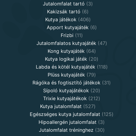
products
3
Jutalomfalat tartó
3
6
products
Kakizsák tartó
6
products
406
Kutya játékok
406
products
6
Apport kutyajáték
6
11
products
Frizbi
11
products
47
Jutalomfalatos kutyajáték
47
64
products
Kong kutyajáték
64
products
20
Kutya logikai játék
20
products
118
Labda és kötél kutyajáték
118
79
products
Plüss kutyajáték
79
products
31
Rágóka és fogtisztító játékok
31
20
products
Sípoló kutyajátékok
20
products
212
Trixie kutyajátékok
212
527
products
Kutya jutalomfalat
527
products
125
Egészséges kutya jutalomfalat
125
3
products
Hipoallergén jutalomfalat
3
30
products
Jutalomfalat tréninghez
30