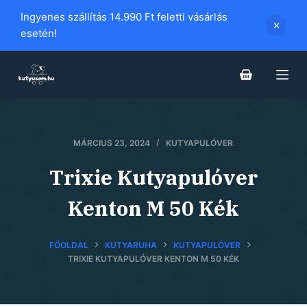
S
Ingyenes szállítás 14.990 Ft feletti vásárlás
k
esetén!
i
p
t
o
c
o
MÁRCIUS 23, 2024
KUTYAPULÓVER
n
Trixie Kutyapulóver
t
e
Kenton M 50 Kék
n
t
FŐOLDAL
KUTYARUHA
KUTYAPULÓVER
TRIXIE KUTYAPULÓVER KENTON M 50 KÉK