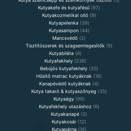
97
produ
Kutyakefe és kutyafésű
97
9
products
Kutyakozmetikai olló
9
39
products
Kutyapelenka
39
products
44
Kutyasampon
44
2
products
Mancsvédő
2
products
9
Tisztítószerek és szagsemlegesítők
9
8
products
Kutyabiléta
8
products
236
Kutyafekhely
236
products
20
Bebújós kutyafekhely
20
products
18
Hűsítő matrac kutyáknak
18
4
products
Kanapévédő kutyáknak
4
products
35
Kutya takaró & kutyaszőnyeg
35
96
products
Kutyaágy
96
products
6
Kutyafekhely utazáshoz
6
3
products
Kutyakanapé
3
12
products
Kutyakosár
12
products
16
Kutyapárna
16