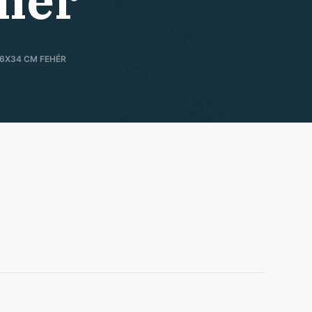
hér
26X34 CM FEHÉR