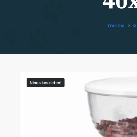
40
FŐOLDAL
K
Nincs készleten!