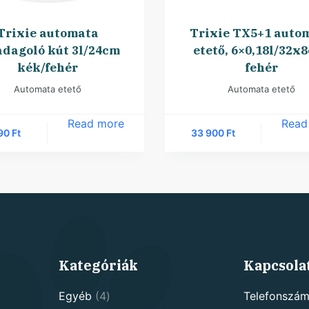
Trixie automata
Trixie TX5+1 auto
adagoló kút 3l/24cm
etető, 6×0,18l/32x
kék/fehér
fehér
Automata etető
Automata etető
Read more
Read
490
Ft
33 900
Ft
Kategóriák
Kapcsola
4
Egyéb
4
Telefonszám