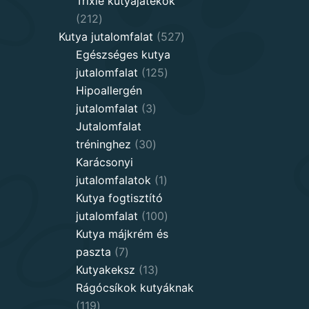
Trixie kutyajátékok
212
212
products
527
Kutya jutalomfalat
527
products
Egészséges kutya
125
jutalomfalat
125
products
Hipoallergén
3
jutalomfalat
3
products
Jutalomfalat
30
tréninghez
30
products
Karácsonyi
1
jutalomfalatok
1
product
Kutya fogtisztító
100
jutalomfalat
100
products
Kutya májkrém és
7
paszta
7
products
13
Kutyakeksz
13
products
Rágócsíkok kutyáknak
119
119