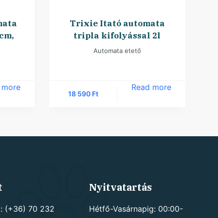
mata
Trixie Itató automata
8cm,
tripla kifolyással 2l
Automata etető
 more
Read more
18 590
Ft
t
Nyitvatartás
: (+36) 70 232
Hétfő-Vasárnapig: 00:00-