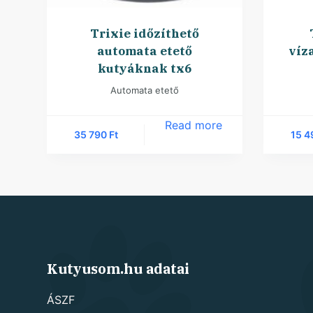
Trixie időzíthető
automata etető
víz
kutyáknak tx6
Automata etető
Read more
35 790
Ft
15 
Kutyusom.hu adatai
ÁSZF