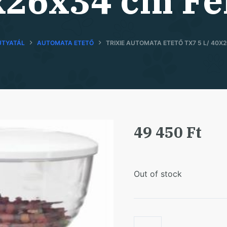
x26x34 cm Fe
UTYATÁL
AUTOMATA ETETŐ
TRIXIE AUTOMATA ETETŐ TX7 5 L/ 40X
49 450
Ft
Out of stock