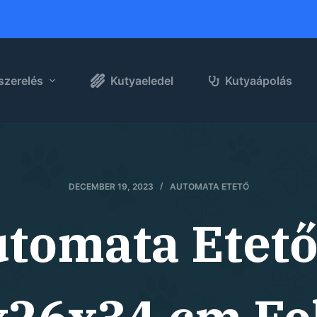
szerelés
Kutyaeledel
Kutyaápolás
DECEMBER 19, 2023
AUTOMATA ETETŐ
utomata Etető