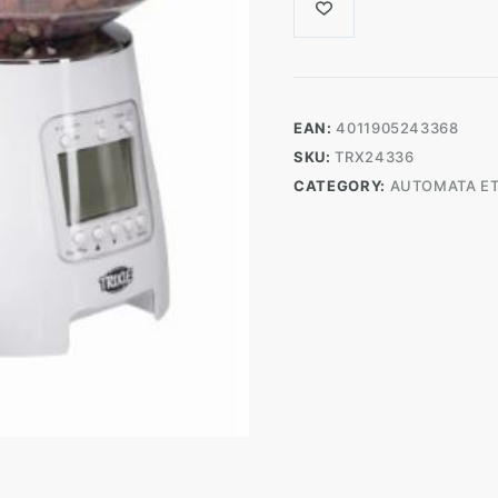
EAN:
4011905243368
SKU:
TRX24336
CATEGORY:
AUTOMATA E