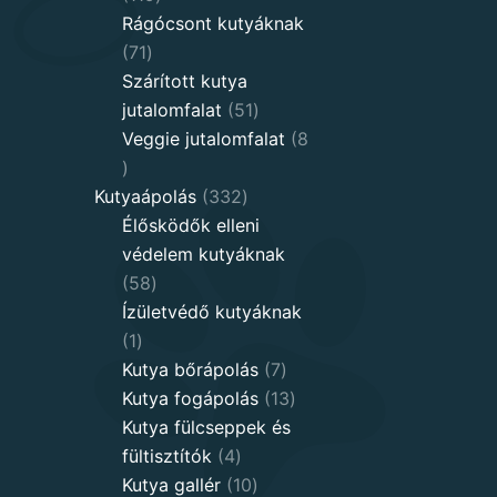
products
Rágócsont kutyáknak
71
71
products
Szárított kutya
51
jutalomfalat
51
products
Veggie jutalomfalat
8
8
products
332
Kutyaápolás
332
products
Élősködők elleni
védelem kutyáknak
58
58
products
Ízületvédő kutyáknak
1
1
product
7
Kutya bőrápolás
7
products
13
Kutya fogápolás
13
products
Kutya fülcseppek és
4
fültisztítók
4
products
10
Kutya gallér
10