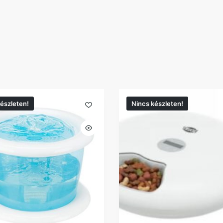
észleten!
Nincs készleten!