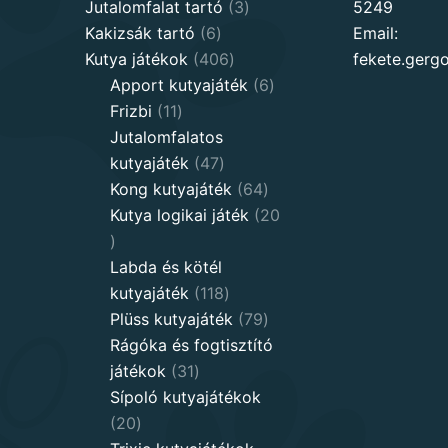
products
3
Jutalomfalat tartó
3
5249
6
products
Kakizsák tartó
6
Email:
products
406
Kutya játékok
406
fekete.ger
products
6
Apport kutyajáték
6
11
products
Frizbi
11
products
Jutalomfalatos
47
kutyajáték
47
products
64
Kong kutyajáték
64
products
Kutya logikai játék
20
20
products
Labda és kötél
118
kutyajáték
118
products
79
Plüss kutyajáték
79
products
Rágóka és fogtisztító
31
játékok
31
products
Sípoló kutyajátékok
20
20
products