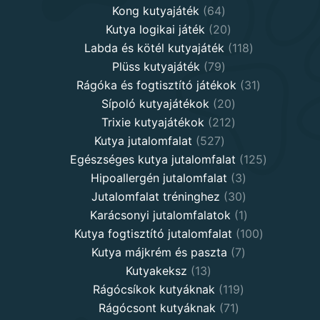
64
products
Kong kutyajáték
64
products
20
Kutya logikai játék
20
products
118
Labda és kötél kutyajáték
118
79
products
Plüss kutyajáték
79
products
31
Rágóka és fogtisztító játékok
31
20
products
Sípoló kutyajátékok
20
products
212
Trixie kutyajátékok
212
527
products
Kutya jutalomfalat
527
products
125
Egészséges kutya jutalomfalat
125
3
products
Hipoallergén jutalomfalat
3
30
products
Jutalomfalat tréninghez
30
products
1
Karácsonyi jutalomfalatok
1
product
100
Kutya fogtisztító jutalomfalat
100
7
products
Kutya májkrém és paszta
7
13
products
Kutyakeksz
13
products
119
Rágócsíkok kutyáknak
119
71
products
Rágócsont kutyáknak
71