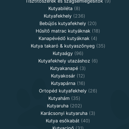
products
9
Tisztítószerek és szagsemlegesítők
9
8
products
Kutyabiléta
8
products
236
Kutyafekhely
236
products
20
Bebújós kutyafekhely
20
products
18
Hűsítő matrac kutyáknak
18
4
products
Kanapévédő kutyáknak
4
products
35
Kutya takaró & kutyaszőnyeg
35
96
products
Kutyaágy
96
products
6
Kutyafekhely utazáshoz
6
3
products
Kutyakanapé
3
12
products
Kutyakosár
12
products
16
Kutyapárna
16
products
26
Ortopéd kutyafekhely
26
35
products
Kutyahám
35
products
202
Kutyaruha
202
products
3
Karácsonyi kutyaruha
3
40
products
Kutya esőkabát
40
31
products
Kutyacipő
31