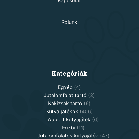
Kapcsolat
Rólunk
Kategóriák
4
Egyéb
4
products
3
Jutalomfalat tartó
3
6
products
Kakizsák tartó
6
products
406
Kutya játékok
406
products
6
Apport kutyajáték
6
11
products
Frizbi
11
products
47
Jutalomfalatos kutyajáték
47