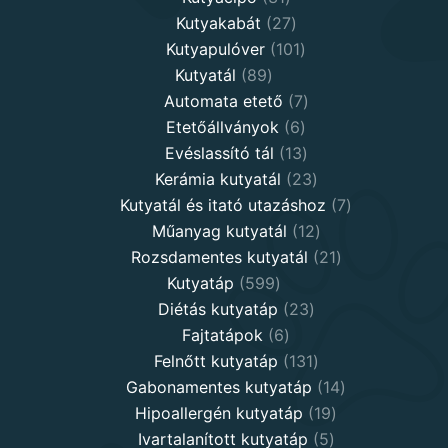
products
27
Kutyakabát
27
products
101
Kutyapulóver
101
89
products
Kutyatál
89
products
7
Automata etető
7
6
products
Etetőállványok
6
products
13
Evéslassító tál
13
products
23
Kerámia kutyatál
23
products
7
Kutyatál és itató utazáshoz
7
12
products
Műanyag kutyatál
12
products
21
Rozsdamentes kutyatál
21
599
products
Kutyatáp
599
products
23
Diétás kutyatáp
23
6
products
Fajtatápok
6
products
131
Felnőtt kutyatáp
131
products
14
Gabonamentes kutyatáp
14
19
products
Hipoallergén kutyatáp
19
5
products
Ivartalanított kutyatáp
5