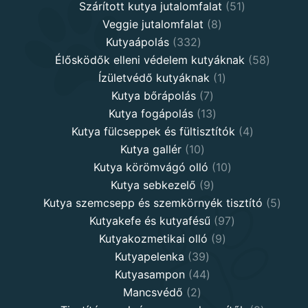
products
51
Szárított kutya jutalomfalat
51
8
products
Veggie jutalomfalat
8
332
products
Kutyaápolás
332
products
58
Élősködők elleni védelem kutyáknak
58
1
product
Ízületvédő kutyáknak
1
7
product
Kutya bőrápolás
7
products
13
Kutya fogápolás
13
products
4
Kutya fülcseppek és fültisztítók
4
10
products
Kutya gallér
10
products
10
Kutya körömvágó olló
10
9
products
Kutya sebkezelő
9
products
5
Kutya szemcsepp és szemkörnyék tisztító
5
97
produ
Kutyakefe és kutyafésű
97
9
products
Kutyakozmetikai olló
9
39
products
Kutyapelenka
39
products
44
Kutyasampon
44
2
products
Mancsvédő
2