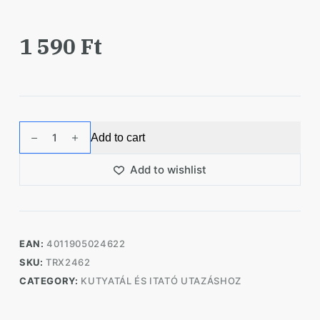
1 590
Ft
Trixie
Add to cart
Itatótál
Utazáshoz
Add to wishlist
250ml
quantity
EAN:
4011905024622
SKU:
TRX2462
CATEGORY:
KUTYATÁL ÉS ITATÓ UTAZÁSHOZ