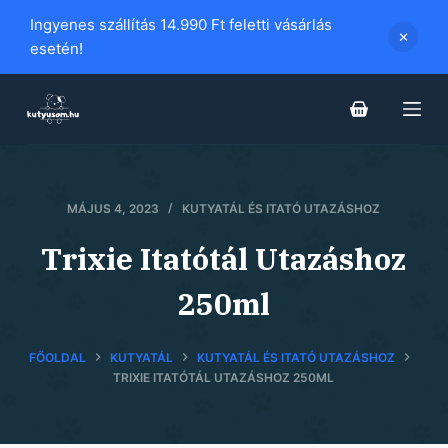
S
Ingyenes szállítás 14.990 Ft feletti vásárlás
k
esetén!
i
p
t
o
c
o
MÁJUS 4, 2023
KUTYATÁL ÉS ITATÓ UTAZÁSHOZ
n
Trixie Itatótál Utazáshoz
t
e
250ml
n
t
FŐOLDAL
KUTYATÁL
KUTYATÁL ÉS ITATÓ UTAZÁSHOZ
TRIXIE ITATÓTÁL UTAZÁSHOZ 250ML