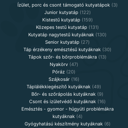
products
3
Ízület, porc és csont támogató kutyatápok
3
122
produ
Junior kutyatáp
122
products
159
Kistestű kutyatáp
159
products
131
Közepes testű kutyatáp
131
products
130
Kutyatáp nagytestű kutyáknak
130
27
products
Senior kutyatáp
27
products
30
Táp érzékeny emésztésű kutyáknak
30
13
product
Tápok szőr- és bőrproblémákra
13
47
products
Nyakörv
47
20
products
Póráz
20
products
16
Szájkosár
16
products
49
Táplálékkiegészítő kutyáknak
49
products
9
Bőr- és szőrápolás kutyáknak
9
products
16
Csont és izületvédő kutyáknak
16
products
Emésztés - gyomor - húgyúti problémákra
4
kutyáknak
4
products
6
Gyógyhatású készítmény kutyáknak
6