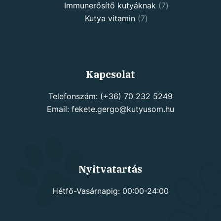
7
products
Immunerősítő kutyáknak
7
7
products
Kutya vitamin
7
products
Kapcsolat
Telefonszám: (+36) 70 232 5249
Email: fekete.gergo@kutyusom.hu
Nyitvatartás
Hétfő-Vasárnapig: 00:00-24:00