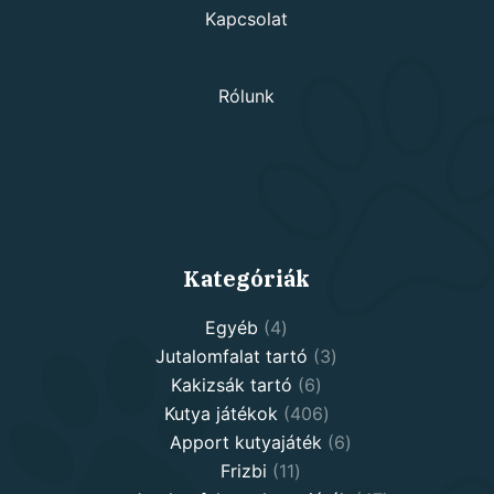
Kapcsolat
Rólunk
Kategóriák
4
Egyéb
4
products
3
Jutalomfalat tartó
3
6
products
Kakizsák tartó
6
products
406
Kutya játékok
406
products
6
Apport kutyajáték
6
11
products
Frizbi
11