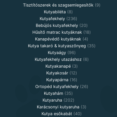
products
9
Tisztítószerek és szagsemlegesítők
9
8
products
Kutyabiléta
8
products
236
Kutyafekhely
236
products
20
Bebújós kutyafekhely
20
products
18
Hűsítő matrac kutyáknak
18
4
products
Kanapévédő kutyáknak
4
products
35
Kutya takaró & kutyaszőnyeg
35
96
products
Kutyaágy
96
products
6
Kutyafekhely utazáshoz
6
3
products
Kutyakanapé
3
12
products
Kutyakosár
12
products
16
Kutyapárna
16
products
26
Ortopéd kutyafekhely
26
35
products
Kutyahám
35
products
202
Kutyaruha
202
products
3
Karácsonyi kutyaruha
3
40
products
Kutya esőkabát
40