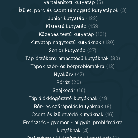
5
products
Ivartalanított kutyatáp
5
products
3
Ízület, porc és csont támogató kutyatápok
3
122
produ
Junior kutyatáp
122
products
159
Kistestű kutyatáp
159
products
131
Közepes testű kutyatáp
131
products
130
Kutyatáp nagytestű kutyáknak
130
27
products
Senior kutyatáp
27
products
30
Táp érzékeny emésztésű kutyáknak
30
13
product
Tápok szőr- és bőrproblémákra
13
47
products
Nyakörv
47
20
products
Póráz
20
products
16
Szájkosár
16
products
49
Táplálékkiegészítő kutyáknak
49
products
9
Bőr- és szőrápolás kutyáknak
9
products
16
Csont és izületvédő kutyáknak
16
products
Emésztés - gyomor - húgyúti problémákra
4
kutyáknak
4