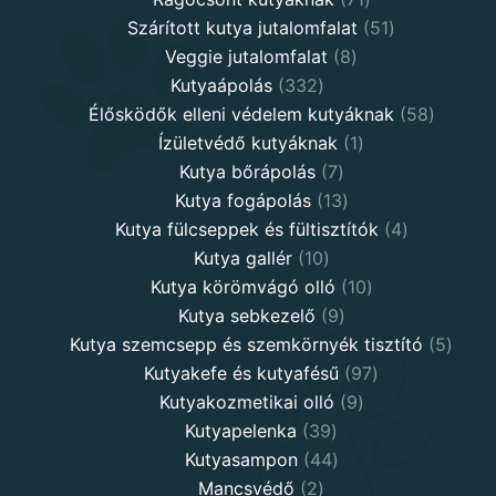
products
51
Szárított kutya jutalomfalat
51
8
products
Veggie jutalomfalat
8
332
products
Kutyaápolás
332
products
58
Élősködők elleni védelem kutyáknak
58
1
product
Ízületvédő kutyáknak
1
7
product
Kutya bőrápolás
7
products
13
Kutya fogápolás
13
products
4
Kutya fülcseppek és fültisztítók
4
10
products
Kutya gallér
10
products
10
Kutya körömvágó olló
10
9
products
Kutya sebkezelő
9
products
5
Kutya szemcsepp és szemkörnyék tisztító
5
97
produ
Kutyakefe és kutyafésű
97
9
products
Kutyakozmetikai olló
9
39
products
Kutyapelenka
39
products
44
Kutyasampon
44
2
products
Mancsvédő
2