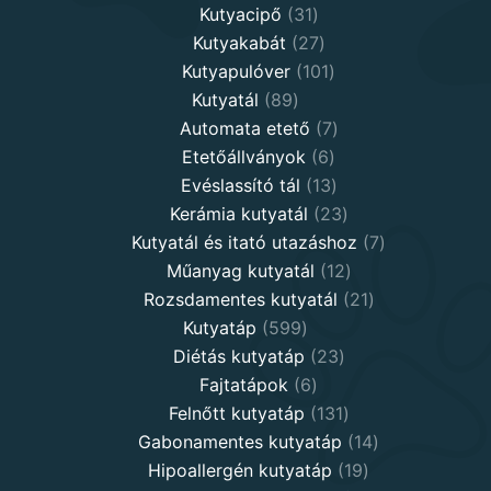
31
products
Kutyacipő
31
products
27
Kutyakabát
27
products
101
Kutyapulóver
101
89
products
Kutyatál
89
products
7
Automata etető
7
6
products
Etetőállványok
6
products
13
Evéslassító tál
13
products
23
Kerámia kutyatál
23
products
7
Kutyatál és itató utazáshoz
7
12
products
Műanyag kutyatál
12
products
21
Rozsdamentes kutyatál
21
599
products
Kutyatáp
599
products
23
Diétás kutyatáp
23
6
products
Fajtatápok
6
products
131
Felnőtt kutyatáp
131
products
14
Gabonamentes kutyatáp
14
19
products
Hipoallergén kutyatáp
19