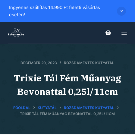
S
Ingyenes szállítás 14.990 Ft feletti vásárlás
k
esetén!
i
p
t
o
c
o
DECEMBER 20, 2023
ROZSDAMENTES KUTYATÁL
n
Trixie Tál Fém Műanyag
t
e
Bevonattal 0,25l/11cm
n
t
FŐOLDAL
KUTYATÁL
ROZSDAMENTES KUTYATÁL
TRIXIE TÁL FÉM MŰANYAG BEVONATTAL 0,25L/11CM