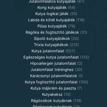
products
47
Jutalomfalatos kutyajáték
47
64
products
Kong kutyajáték
64
products
20
Kutya logikai játék
20
products
118
Labda és kötél kutyajáték
118
79
products
Plüss kutyajáték
79
products
31
Rágóka és fogtisztító játékok
31
20
products
Sípoló kutyajátékok
20
products
212
Trixie kutyajátékok
212
527
products
Kutya jutalomfalat
527
products
125
Egészséges kutya jutalomfalat
125
3
products
Hipoallergén jutalomfalat
3
30
products
Jutalomfalat tréninghez
30
products
1
Karácsonyi jutalomfalatok
1
product
100
Kutya fogtisztító jutalomfalat
100
7
products
Kutya májkrém és paszta
7
13
products
Kutyakeksz
13
products
119
Rágócsíkok kutyáknak
119
71
products
Rágócsont kutyáknak
71