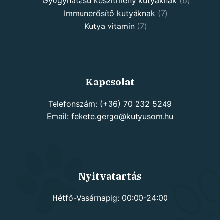
products
6
Gyógyhatású készítmény kutyáknak
6
7
products
Immunerősítő kutyáknak
7
7
products
Kutya vitamin
7
products
Kapcsolat
Telefonszám: (+36) 70 232 5249
Email: fekete.gergo@kutyusom.hu
Nyitvatartás
Hétfő-Vasárnapig: 00:00-24:00